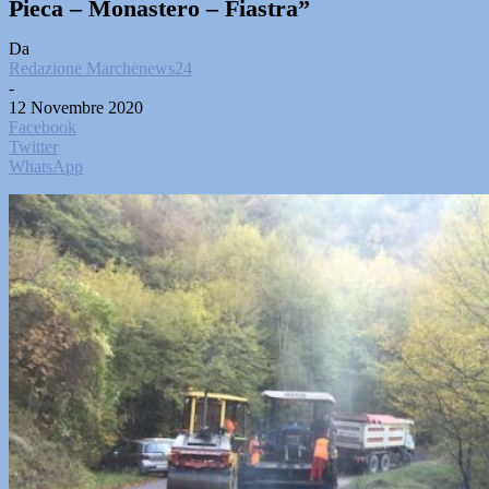
Pieca – Monastero – Fiastra”
Da
Redazione Marchenews24
-
12 Novembre 2020
Facebook
Twitter
WhatsApp