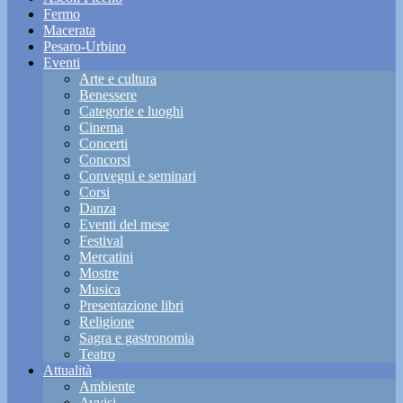
Fermo
Macerata
Pesaro-Urbino
Eventi
Arte e cultura
Benessere
Categorie e luoghi
Cinema
Concerti
Concorsi
Convegni e seminari
Corsi
Danza
Eventi del mese
Festival
Mercatini
Mostre
Musica
Presentazione libri
Religione
Sagra e gastronomia
Teatro
Attualità
Ambiente
Avvisi