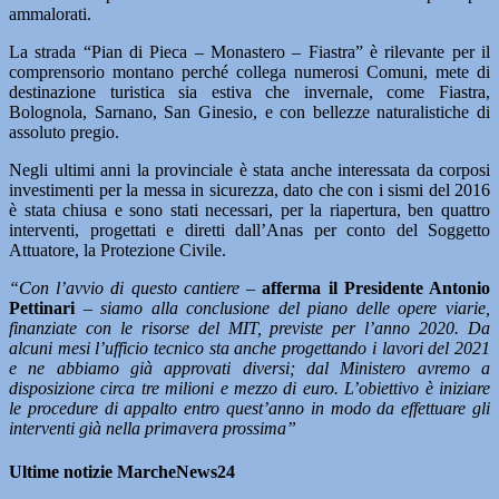
ammalorati.
La strada “Pian di Pieca – Monastero – Fiastra” è rilevante per il
comprensorio montano perché collega numerosi Comuni, mete di
destinazione turistica sia estiva che invernale, come Fiastra,
Bolognola, Sarnano, San Ginesio, e con bellezze naturalistiche di
assoluto pregio.
Negli ultimi anni la provinciale è stata anche interessata da corposi
investimenti per la messa in sicurezza, dato che con i sismi del 2016
è stata chiusa e sono stati necessari, per la riapertura, ben quattro
interventi, progettati e diretti dall’Anas per conto del Soggetto
Attuatore, la Protezione Civile.
“Con l’avvio di questo cantiere
–
afferma il Presidente Antonio
Pettinari
–
siamo alla conclusione del piano delle opere viarie,
finanziate con le risorse del MIT, previste per l’anno 2020. Da
alcuni mesi l’ufficio tecnico sta anche progettando i lavori del 2021
e ne abbiamo già approvati diversi; dal Ministero avremo a
disposizione circa tre milioni e mezzo di euro. L’obiettivo è iniziare
le procedure di appalto entro quest’anno in modo da effettuare gli
interventi già nella primavera prossima”
Ultime notizie MarcheNews24