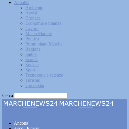
Attualità
Ambiente
Avvisi
Cronaca
Economia e finanza
Lavoro
Meteo Marche
Politica
Primo piano Marche
Regione
Salute
Scuola
Sociale
Sport
Tecnologia e scienze
Turismo
Università
Cerca
Marchenews24
Ancona
Ascoli Piceno