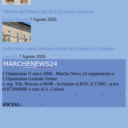
“Dialetto che Piacere” dal 20 al 25 agosto a Macerata
Eventi Marche
7 Agosto 2026
Undici nuovi agenti prendono servizio alla Questura di Macerata
Attualità
7 Agosto 2026
L'Opinionista © since 2008 - Marche News 24 supplemento a
L'Opinionista Giornale Online
n. reg. Trib. Pescara n.08/08 - Iscrizione al ROC n°17982 - p.iva
01873660680 a cura di A. Gulizia
Pubblicità e contatti
-
Notizie del giorno
-
Informazioni
-
Privacy
-
Cookie
SOCIAL:
Facebook
-
X