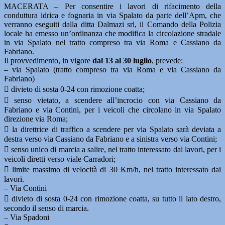
MACERATA – Per consentire i lavori di rifacimento della
conduttura idrica e fognaria in via Spalato da parte dell’Apm, che
verranno eseguiti dalla ditta Dalmazi srl, il Comando della Polizia
locale ha emesso un’ordinanza che modifica la circolazione stradale
in via Spalato nel tratto compreso tra via Roma e Cassiano da
Fabriano.
Il provvedimento, in vigore
dal 13 al 30 luglio
, prevede:
– via Spalato (tratto compreso tra via Roma e via Cassiano da
Fabriano)
 divieto di sosta 0-24 con rimozione coatta;
 senso vietato, a scendere all’incrocio con via Cassiano da
Fabriano e via Contini, per i veicoli che circolano in via Spalato
direzione via Roma;
 la direttrice di traffico a scendere per via Spalato sarà deviata a
destra verso via Cassiano da Fabriano e a sinistra verso via Contini;
 senso unico di marcia a salire, nel tratto interessato dai lavori, per i
veicoli diretti verso viale Carradori;
 limite massimo di velocità di 30 Km/h, nel tratto interessato dai
lavori.
– Via Contini
 divieto di sosta 0-24 con rimozione coatta, su tutto il lato destro,
secondo il senso di marcia.
– Via Spadoni