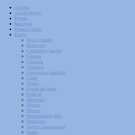
Ancona
Ascoli Piceno
Fermo
Macerata
Pesaro-Urbino
Eventi
Arte e cultura
Benessere
Categorie e luoghi
Cinema
Concerti
Concorsi
Convegni e seminari
Corsi
Danza
Eventi del mese
Festival
Mercatini
Mostre
Musica
Presentazione libri
Religione
Sagra e gastronomia
Teatro