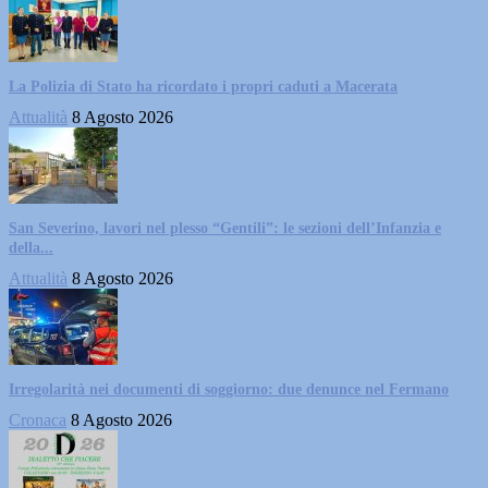
La Polizia di Stato ha ricordato i propri caduti a Macerata
Attualità
8 Agosto 2026
San Severino, lavori nel plesso “Gentili”: le sezioni dell’Infanzia e
della...
Attualità
8 Agosto 2026
Irregolarità nei documenti di soggiorno: due denunce nel Fermano
Cronaca
8 Agosto 2026