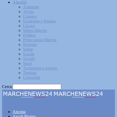
Attualità
Ambiente
Avvisi
Cronaca
Economia e finanza
Lavoro
Meteo Marche
Politica
Primo piano Marche
Regione
Salute
Scuola
Sociale
Sport
Tecnologia e scienze
Turismo
Università
Cerca
Marchenews24
Ancona
Ascoli Piceno