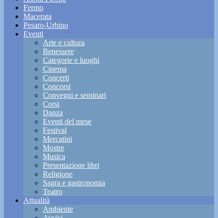
Fermo
Macerata
Pesaro-Urbino
Eventi
Arte e cultura
Benessere
Categorie e luoghi
Cinema
Concerti
Concorsi
Convegni e seminari
Corsi
Danza
Eventi del mese
Festival
Mercatini
Mostre
Musica
Presentazione libri
Religione
Sagra e gastronomia
Teatro
Attualità
Ambiente
Avvisi