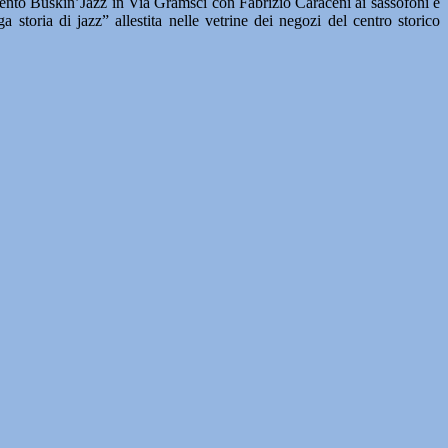
amento Buskin’Jazz in Via Gramsci con Fabrizio Caraceni ai sassofoni e
storia di jazz” allestita nelle vetrine dei negozi del centro storico