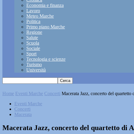
Economia e finanza
Lavoro
Meteo Marche
Politica
Primo piano Marche
Regione
Salute
Scuola
Sociale
Sport
Tecnologia e scienze
Turismo
Università
Home
Eventi Marche
Concerti
Macerata Jazz, concerto del quartetto
Eventi Marche
Concerti
Macerata
Macerata Jazz, concerto del quartetto di 