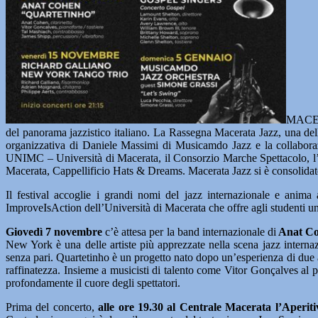
MACERA
del panorama jazzistico italiano. La Rassegna Macerata Jazz, una dell
organizzativa di Daniele Massimi di Musicamdo Jazz e la collabora
UNIMC – Università di Macerata, il Consorzio Marche Spettacolo, l’
Macerata, Cappellificio Hats & Dreams. Macerata Jazz si è consolidat
Il festival accoglie i grandi nomi del jazz internazionale e anima a
ImproveIsAction dell’Università di Macerata che offre agli studenti un
Giovedì 7 novembre
c’è attesa per la band internazionale di
Anat C
New York è una delle artiste più apprezzate nella scena jazz internazi
senza pari. Quartetinho è un progetto nato dopo un’esperienza di due a
raffinatezza. Insieme a musicisti di talento come Vitor Gonçalves al
profondamente il cuore degli spettatori.
Prima del concerto,
alle ore 19.30 al Centrale Macerata l’Aperiti