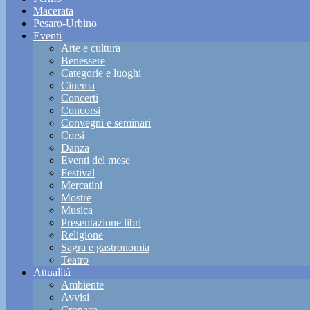
Macerata
Pesaro-Urbino
Eventi
Arte e cultura
Benessere
Categorie e luoghi
Cinema
Concerti
Concorsi
Convegni e seminari
Corsi
Danza
Eventi del mese
Festival
Mercatini
Mostre
Musica
Presentazione libri
Religione
Sagra e gastronomia
Teatro
Attualità
Ambiente
Avvisi
Cronaca