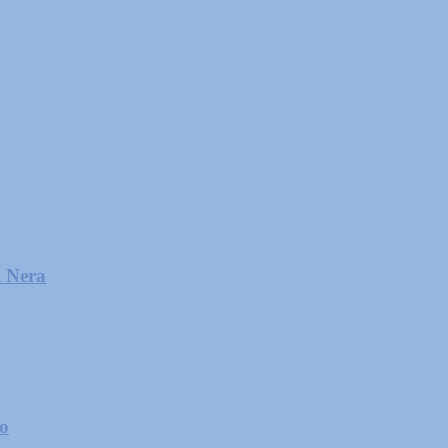
l Nera
zo