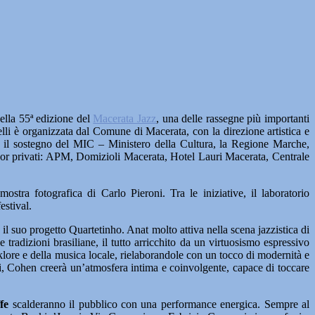
lla 55ª edizione del
Macerata Jazz
, una delle rassegne più importanti
lli è organizzata dal Comune di Macerata, con la direzione artistica e
 il sostegno del MIC – Ministero della Cultura, la Regione Marche,
or privati: APM, Domizioli Macerata, Hotel Lauri Macerata, Centrale
ostra fotografica di Carlo Pieroni. Tra le iniziative, il laboratorio
estival.
o il suo progetto Quartetinho. Anat molto attiva nella scena jazzistica di
tradizioni brasiliane, il tutto arricchito da un virtuosismo espressivo
klore e della musica locale, rielaborandole con un tocco di modernità e
i, Cohen creerà un’atmosfera intima e coinvolgente, capace di toccare
fe
scalderanno il pubblico con una performance energica. Sempre al