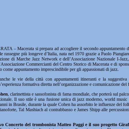
TA – Macerata si prepara ad accogliere il secondo appuntamento de
e rassegne più longeve d’Italia, nata nel 1970 grazie a Paolo Piangiare
zione di Marche Jazz Network e dell’Associazione Nazionale I-Jazz,
Associazione Commercianti del Centro Storico di Macerata e di spons
o come appuntamento imprescindibile per gli appassionati di jazz.
nche le vie della città con appuntamenti itineranti e la suggestiva m
’esperienza formativa diretta nell’organizzazione e comunicazione del f
ohen
, clarinettista e sassofonista di fama mondiale, che porterà sul palc
onale. Il suo stile è una fusione unica di jazz moderno, world music e 
nni in Brasile, durante la quale Cohen ha assorbito le influenze del fol
 pianoforte, Tal Mashiach al contrabbasso e James Shipp alle percussion
vo Concerto del trombonista Matteo Paggi e il suo progetto Giraf