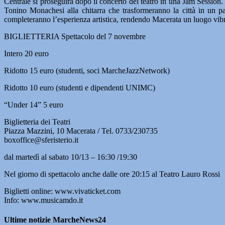
Centrale si proseguirà dopo il concerto del teatro in una Jam Session
Tonino Monachesi alla chitarra che trasformeranno la città in un pal
completeranno l’esperienza artistica, rendendo Macerata un luogo vibra
BIGLIETTERIA Spettacolo del 7 novembre
Intero 20 euro
Ridotto 15 euro (studenti, soci MarcheJazzNetwork)
Ridotto 10 euro (studenti e dipendenti UNIMC)
“Under 14” 5 euro
Biglietteria dei Teatri
Piazza Mazzini, 10 Macerata / Tel. 0733/230735
boxoffice@sferisterio.it
dal martedì al sabato 10/13 – 16:30 /19:30
Nel giorno di spettacolo anche dalle ore 20:15 al Teatro Lauro Rossi
Biglietti online: www.vivaticket.com
Info: www.musicamdo.it
Ultime notizie MarcheNews24