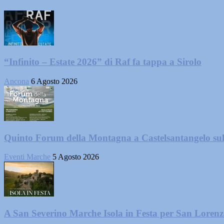
“Infinito – Estate 2026” di Raf fa tappa a Sirolo
Ancona
6 Agosto 2026
Quinto Forum della Montagna a Castelsantangelo su
Eventi Marche
5 Agosto 2026
A San Severino Marche Isola in Festa per San Loren