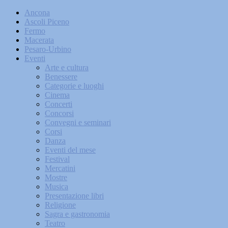
Ancona
Ascoli Piceno
Fermo
Macerata
Pesaro-Urbino
Eventi
Arte e cultura
Benessere
Categorie e luoghi
Cinema
Concerti
Concorsi
Convegni e seminari
Corsi
Danza
Eventi del mese
Festival
Mercatini
Mostre
Musica
Presentazione libri
Religione
Sagra e gastronomia
Teatro