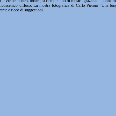
. Le vie del centro, inoltre, si riempiranno di musica grazie all’appunt
coscenico diffuso. La mostra fotografica di Carlo Pieroni “Una lunga 
nte e ricco di suggestioni.