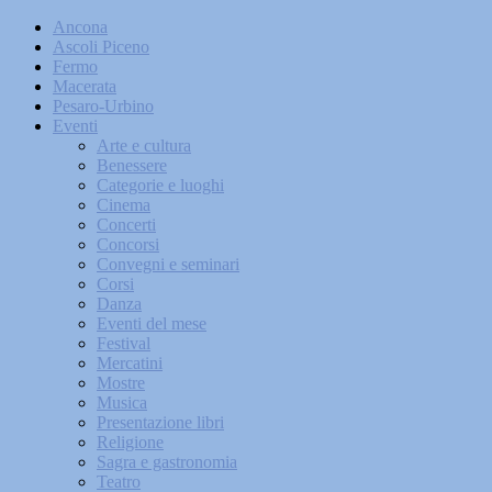
Ancona
Ascoli Piceno
Fermo
Macerata
Pesaro-Urbino
Eventi
Arte e cultura
Benessere
Categorie e luoghi
Cinema
Concerti
Concorsi
Convegni e seminari
Corsi
Danza
Eventi del mese
Festival
Mercatini
Mostre
Musica
Presentazione libri
Religione
Sagra e gastronomia
Teatro