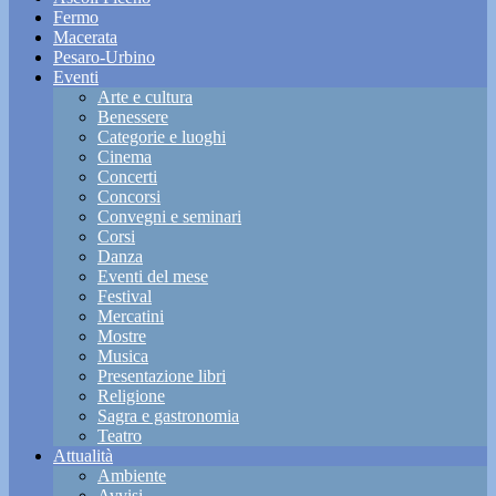
Fermo
Macerata
Pesaro-Urbino
Eventi
Arte e cultura
Benessere
Categorie e luoghi
Cinema
Concerti
Concorsi
Convegni e seminari
Corsi
Danza
Eventi del mese
Festival
Mercatini
Mostre
Musica
Presentazione libri
Religione
Sagra e gastronomia
Teatro
Attualità
Ambiente
Avvisi