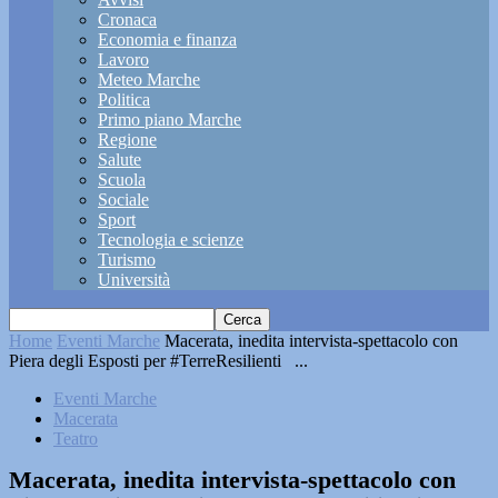
Cronaca
Economia e finanza
Lavoro
Meteo Marche
Politica
Primo piano Marche
Regione
Salute
Scuola
Sociale
Sport
Tecnologia e scienze
Turismo
Università
Home
Eventi Marche
Macerata, inedita intervista-spettacolo con
Piera degli Esposti per #TerreResilienti ...
Eventi Marche
Macerata
Teatro
Macerata, inedita intervista-spettacolo con