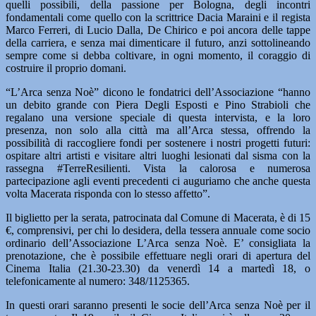
quelli possibili, della passione per Bologna, degli incontri
fondamentali come quello con la scrittrice Dacia Maraini e il regista
Marco Ferreri, di Lucio Dalla, De Chirico e poi ancora delle tappe
della carriera, e senza mai dimenticare il futuro, anzi sottolineando
sempre come si debba coltivare, in ogni momento, il coraggio di
costruire il proprio domani.
“L’Arca senza Noè” dicono le fondatrici dell’Associazione “hanno
un debito grande con Piera Degli Esposti e Pino Strabioli che
regalano una versione speciale di questa intervista, e la loro
presenza, non solo alla città ma all’Arca stessa, offrendo la
possibilità di raccogliere fondi per sostenere i nostri progetti futuri:
ospitare altri artisti e visitare altri luoghi lesionati dal sisma con la
rassegna #TerreResilienti. Vista la calorosa e numerosa
partecipazione agli eventi precedenti ci auguriamo che anche questa
volta Macerata risponda con lo stesso affetto”.
Il biglietto per la serata, patrocinata dal Comune di Macerata, è di 15
€, comprensivi, per chi lo desidera, della tessera annuale come socio
ordinario dell’Associazione L’Arca senza Noè. E’ consigliata la
prenotazione, che è possibile effettuare negli orari di apertura del
Cinema Italia (21.30-23.30) da venerdì 14 a martedì 18, o
telefonicamente al numero: 348/1125365.
In questi orari saranno presenti le socie dell’Arca senza Noè per il