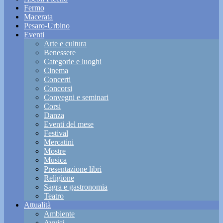
Fermo
Macerata
Pesaro-Urbino
Eventi
Arte e cultura
Benessere
Categorie e luoghi
Cinema
Concerti
Concorsi
Convegni e seminari
Corsi
Danza
Eventi del mese
Festival
Mercatini
Mostre
Musica
Presentazione libri
Religione
Sagra e gastronomia
Teatro
Attualità
Ambiente
Avvisi