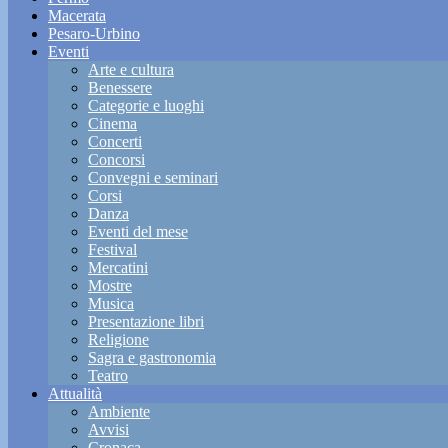
Macerata
Pesaro-Urbino
Eventi
Arte e cultura
Benessere
Categorie e luoghi
Cinema
Concerti
Concorsi
Convegni e seminari
Corsi
Danza
Eventi del mese
Festival
Mercatini
Mostre
Musica
Presentazione libri
Religione
Sagra e gastronomia
Teatro
Attualità
Ambiente
Avvisi
Cronaca