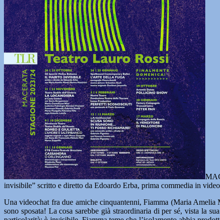
MACE
invisibile” scritto e diretto da Edoardo Erba, prima commedia in vid
Una videochat fra due amiche cinquantenni, Fiamma (Maria Amelia Mont
sono sposata! La cosa sarebbe già straordinaria di per sé, vista la s
particolarità: è invisibile. Fiamma teme che l’isolamento abbia prodotto