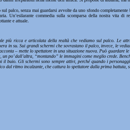
 sul palco, senza mai guardarsi avvolte da uno sfondo completamente b
inaria. Un’esilarante commedia sulla scomparsa della nostra vita di
ttante e attuale.
ale più ricca e articolata della realtà che vediamo sul palco. Le att
a in su. Sui grandi schermi che sovrastano il palco, invece, le vediamo 
acconta – mette lo spettatore in una situazione nuova. Può guardare le a
te, un po’ dall’altra, “montando” le immagini come meglio crede. Bench
ai il buio. Gli schermi sono sempre attivi, perché quando i personaggi
 dal ritmo incalzante, che cattura lo spettatore dalla prima battuta, sen