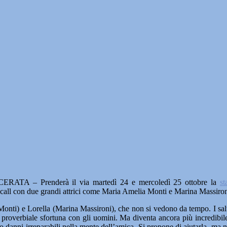
RATA – Prenderà il via martedì 24 e mercoledì 25 ottobre la
st
eocall con due grandi attrici come Maria Amelia Monti e Marina Massiro
i) e Lorella (Marina Massironi), che non si vedono da tempo. I saluti
ua proverbiale sfortuna con gli uomini. Ma diventa ancora più incredibil
 danni irreparabili nella mente dell’amica. Si propone di aiutarla, ma non 