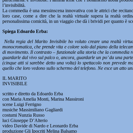
l’invisibilità.
La commedia è una messinscena innovativa con le attrici che recitano
loro case, come a dire che la realtà virtuale supera la realtà ord
personalissima comicità, in un viaggio che dà i brividi per quanto è sco
Spiega Edoardo Erba:
Nella regia del Marito Invisibile ho voluto creare una realtà virtu
monocromatica, che prende vita e colore solo dal piano della telecamer
di movimento. Il contrasto – funzionale alla storia che la commedia r
guardarle dal vivo sul palco o, ancora, guardarle un po’ da una par
(cinque atti si sarebbe detto una volta) lo spettacolo non prevede m
quello che loro vedono sullo schermo del telefono. Ne esce un atto unico
IL MARITO
INVISIBILE
scritto e diretto da Edoardo Erba
con Maria Amelia Monti, Marina Massironi
scene Luigi Ferrigno
musiche Massimiliano Gagliardi
costumi Nunzia Russo
luci Giuseppe D’Alterio
video Davide di Nardo e Leonardo Erba
produzione Gli Ipocriti Melina Balsamo