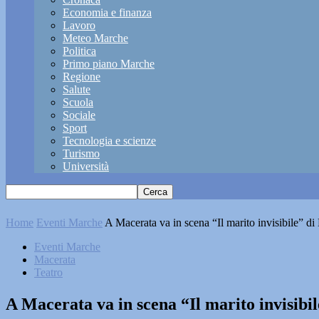
Economia e finanza
Lavoro
Meteo Marche
Politica
Primo piano Marche
Regione
Salute
Scuola
Sociale
Sport
Tecnologia e scienze
Turismo
Università
Home
Eventi Marche
A Macerata va in scena “Il marito invisibile” d
Eventi Marche
Macerata
Teatro
A Macerata va in scena “Il marito invisib