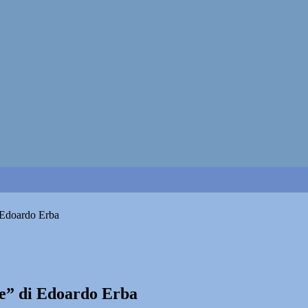
i Edoardo Erba
ile” di Edoardo Erba