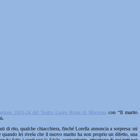
agione 2023-24 del Teatro Lauro Rossi di Macerata
con “Il marito
ni
.
 di rito, qualche chiacchiera, finché Lorella annuncia a sorpresa: mi
e quando lei rivela che il nuovo marito ha non proprio un difetto, una
ha fatto i conti con la fatale, sconcertante, attrazione di noi tutti per