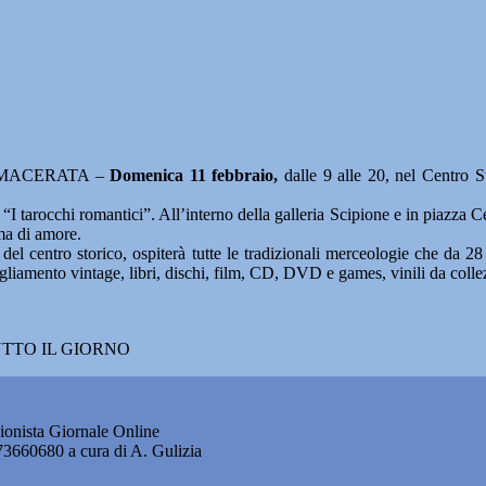
MACERATA –
Domenica 11 febbraio,
dalle 9 alle 20, nel Centro S
 tarocchi romantici”. All’interno della galleria Scipione e in piazza Cesar
ema di amore.
i del centro storico, ospiterà tutte le tradizionali merceologie che da 2
gliamento vintage, libri, dischi, film, CD, DVD e games, vinili da colle
UTTO IL GIORNO
onista Giornale Online
873660680 a cura di A. Gulizia
okie