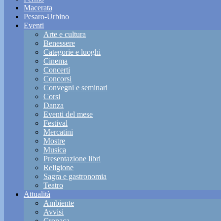
Macerata
Pesaro-Urbino
Eventi
Arte e cultura
Benessere
Categorie e luoghi
Cinema
Concerti
Concorsi
Convegni e seminari
Corsi
Danza
Eventi del mese
Festival
Mercatini
Mostre
Musica
Presentazione libri
Religione
Sagra e gastronomia
Teatro
Attualità
Ambiente
Avvisi
Cronaca