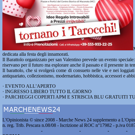
dedicata alla festa degli innamorati.
Il Barattolo organizzato per san Valentino prevede un evento speciale: “I
riservano per il futuro ma esplorare anche il passato e il presente in t
Il barattolo, che si svolgerà come di consueto nelle vie e nei loggiat
antiquariato, collezionismo, modernariato, hobbistica, accessori e abbi
· EVENTO ALL’APERTO
· INGRESSO LIBERO TUTTO IL GIORNO
· PARCHEGGI COPERTI APM E STRISCIA BLU GRATUITI T
L'Opinionista © since 2008 - Marche News 24 supplemento a L'Opini
n. reg. Trib. Pescara n.08/08 - Iscrizione al ROC n°17982 - p.iva 01
Pubblicità e contatti
-
Notizie del giorno
-
Informazioni
-
Privacy
-
Co