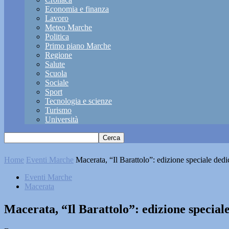
Economia e finanza
Lavoro
Meteo Marche
Politica
Primo piano Marche
Regione
Salute
Scuola
Sociale
Sport
Tecnologia e scienze
Turismo
Università
Home
Eventi Marche
Macerata, “Il Barattolo”: edizione speciale dedic
Eventi Marche
Macerata
Macerata, “Il Barattolo”: edizione speciale