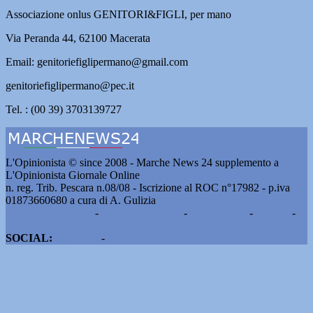
Associazione onlus GENITORI&FIGLI, per mano
Via Peranda 44, 62100 Macerata
Email: genitoriefiglipermano@gmail.com
genitoriefiglipermano@pec.it
Tel. : (00 39) 3703139727
L'Opinionista © since 2008 - Marche News 24 supplemento a
L'Opinionista Giornale Online
n. reg. Trib. Pescara n.08/08 - Iscrizione al ROC n°17982 - p.iva
01873660680 a cura di A. Gulizia
Pubblicità e contatti
-
Notizie del giorno
-
Informazioni
-
Privacy
-
Cookie
SOCIAL:
Facebook
-
X