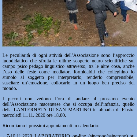
Le peculiarità di ogni attività dell’Associazione sono l’approccio
ludodidattico che sfrutta le ultime scoperte neuro scientifiche sul
campo psico-pedago-linguistico attraverso, tra le altre cosa, anche
l’uso delle feste come mediatori formidabili che colleghino lo
stimolo al soggetto per interpretarlo, renderlo comprensibile,
suscitare un’emozione, collocarlo in un luogo ben preciso del
mondo.
I piccoli non vedono l’ora di andare al prossimo evento
dell’Associazione maceratese che si occupa dell’infanzia, quello
della LANTERNATA DI SAN MARTINO in abbadia di Fiastra
mercoledì 11.11. 2020 ore 18.00.
Ricordiamo i prossimi appuntamenti in calendario:
· 7-10.11.2020 LABORATORIO on-line (sincrono/asincrono) su