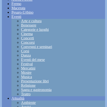
Fermo
Macerata
Pesaro-Urbino
Eventi
Arte e cultura
Benessere
Categorie e luoghi
Cinema
Concerti
Concorsi
Convegni e seminari
Corsi
Danza
Eventi del mese
Festival
Mercatini
Mostre
Musica
Presentazione libri
Religione
Sagra e gastronomia
Teatro
Attualità
Ambiente
Avvisi