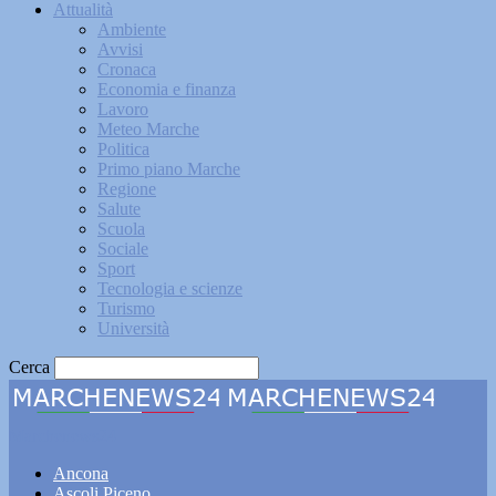
Attualità
Ambiente
Avvisi
Cronaca
Economia e finanza
Lavoro
Meteo Marche
Politica
Primo piano Marche
Regione
Salute
Scuola
Sociale
Sport
Tecnologia e scienze
Turismo
Università
Cerca
Marchenews24
Ancona
Ascoli Piceno