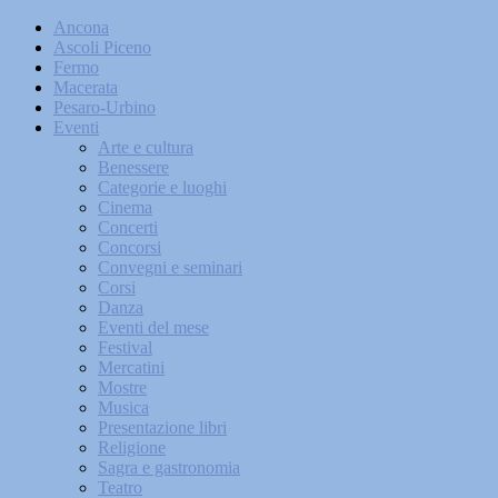
Ancona
Ascoli Piceno
Fermo
Macerata
Pesaro-Urbino
Eventi
Arte e cultura
Benessere
Categorie e luoghi
Cinema
Concerti
Concorsi
Convegni e seminari
Corsi
Danza
Eventi del mese
Festival
Mercatini
Mostre
Musica
Presentazione libri
Religione
Sagra e gastronomia
Teatro