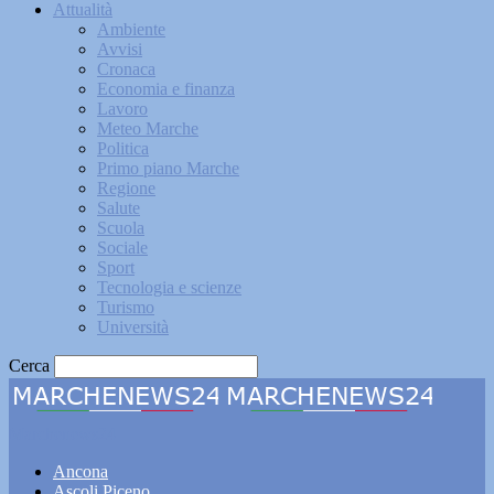
Attualità
Ambiente
Avvisi
Cronaca
Economia e finanza
Lavoro
Meteo Marche
Politica
Primo piano Marche
Regione
Salute
Scuola
Sociale
Sport
Tecnologia e scienze
Turismo
Università
Cerca
Marchenews24
Ancona
Ascoli Piceno