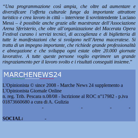
“Una programmazione così ampia, che oltre ad aumentare e
diversificare l’offerta culturale funge da importante attrattore
turistico e crea lavoro in città
– interviene il sovrintendente Luciano
Messi
– è possibile anche grazie alle maestranze dell’Associazione
Arena Sferisterio, che oltre all’organizzazione del Macerata Opera
Festival curano i servizi tecnici, di accoglienza e di biglietteria di
tutte le manifestazioni che si svolgono nell’Arena maceratese. Si
tratta di un impegno importante, che richiede grande professionalità
e abnegazione e che sviluppa ogni estate oltre 20.000 giornate
lavorative. A tutte queste persone voglio esprimere un grande
ringraziamento per il lavoro svolto e i risultati conseguiti insiem
e.”
L'Opinionista © since 2008 - Marche News 24 supplemento a
L'Opinionista Giornale Online
n. reg. Trib. Pescara n.08/08 - Iscrizione al ROC n°17982 - p.iva
01873660680 a cura di A. Gulizia
Pubblicità e contatti
-
Notizie del giorno
-
Informazioni
-
Privacy
-
Cookie
SOCIAL:
Facebook
-
X