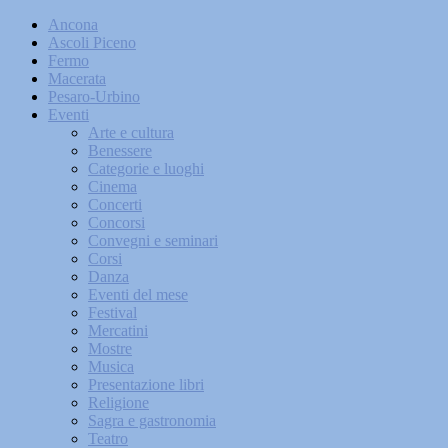
Ancona
Ascoli Piceno
Fermo
Macerata
Pesaro-Urbino
Eventi
Arte e cultura
Benessere
Categorie e luoghi
Cinema
Concerti
Concorsi
Convegni e seminari
Corsi
Danza
Eventi del mese
Festival
Mercatini
Mostre
Musica
Presentazione libri
Religione
Sagra e gastronomia
Teatro