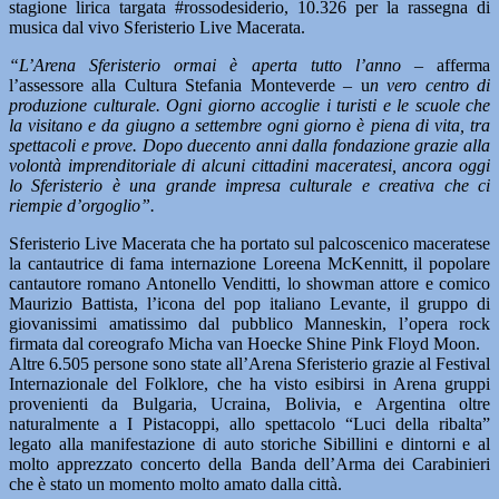
stagione lirica targata #rossodesiderio, 10.326 per la rassegna di
musica dal vivo Sferisterio Live Macerata.
“L’Arena Sferisterio ormai è aperta tutto l’anno –
afferma
l’assessore alla Cultura Stefania Monteverde – u
n vero centro di
produzione culturale. Ogni giorno accoglie i turisti e le scuole che
la visitano e da giugno a settembre ogni giorno è piena di vita, tra
spettacoli e prove. Dopo duecento anni dalla fondazione grazie alla
volontà imprenditoriale di alcuni cittadini maceratesi, ancora oggi
lo Sferisterio è una grande impresa culturale e creativa che ci
riempie d’orgoglio”.
Sferisterio Live Macerata che ha portato sul palcoscenico maceratese
la cantautrice di fama internazione Loreena McKennitt, il popolare
cantautore romano Antonello Venditti, lo showman attore e comico
Maurizio Battista, l’icona del pop italiano Levante, il gruppo di
giovanissimi amatissimo dal pubblico Manneskin, l’opera rock
firmata dal coreografo Micha van Hoecke Shine Pink Floyd Moon.
Altre 6.505 persone sono state all’Arena Sferisterio grazie al Festival
Internazionale del Folklore, che ha visto esibirsi in Arena gruppi
provenienti da Bulgaria, Ucraina, Bolivia, e Argentina oltre
naturalmente a I Pistacoppi, allo spettacolo “Luci della ribalta”
legato alla manifestazione di auto storiche Sibillini e dintorni e al
molto apprezzato concerto della Banda dell’Arma dei Carabinieri
che è stato un momento molto amato dalla città.