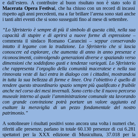
e dall’estero. A contribuire al buon risultato non è stato solo il
Macerata Opera Festiva
l, che ha chiuso con un record di incassi
rispetto agli anni precedenti, ma a far brillare l’arena sono stati anche
i tanti altri eventi che si sono susseguiti fino al mese di settembre.
“Lo Sferisterio è sempre di più il simbolo di questa città, nella sua
capacità di stupire e di aprirsi a nuove forme di espressione –
commenta il sindaco Romano Carancini
– seppur conservando
intatto il legame con la tradizione. Lo Sferisterio che si lascia
conoscere ed esplorare, che aumenta di anno in anno presenze e
riconoscimenti, coinvolgendo generazioni diverse e spaziando verso
dimensioni che soddisfano gusti e tendenze variegati. Lo Sferisterio
che rappresenta l’orgoglio della comunità maceratese e nella sua
rinnovata veste di luci entra in dialogo con i cittadini, mostrandosi
in tutta la sua bellezza di forme e linee. Ora l’obiettivo è quello di
rendere questo straordinario spazio sempre più qualificato e fruibile
anche nel corso dei mesi invernali. Sono certo che il nuovo percorso
museale interno al quale l’amministrazione comunale sta lavorando
con grande convinzione potrà portare un valore aggiunto ed
esaltare la meraviglia di un pezzo fondamentale del nostro
patrimonio.”
A sottolineare i risultati positivi sono ancora una volta i numeri che,
riferiti alle presenze, parlano in totale 60.130 presenze di cui 6.281
spettatori per la XXX edizione di Musicultura, 37.018 per la