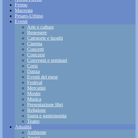
Fermo
Macerata
Pesaro-Urbino
Eventi
Arte e cultura
Benessere
Categorie e luoghi
Cinema
Concerti
Concorsi
Convegni e seminari
Corsi
Danza
Eventi del mese
Festival
Mercatini
Mostre
Musica
Presentazione libri
Religione
Sagra e gastronomia
Teatro
Attualità
Ambiente
Avvisi