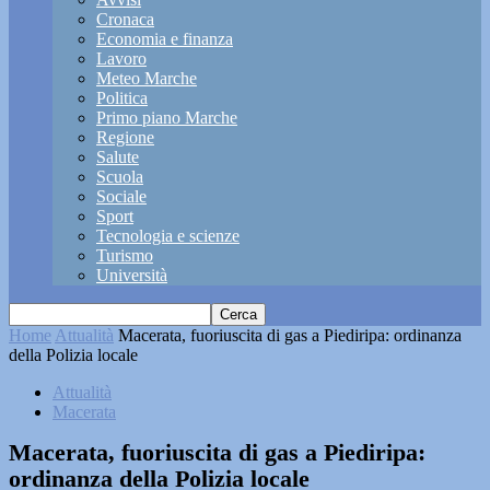
Cronaca
Economia e finanza
Lavoro
Meteo Marche
Politica
Primo piano Marche
Regione
Salute
Scuola
Sociale
Sport
Tecnologia e scienze
Turismo
Università
Home
Attualità
Macerata, fuoriuscita di gas a Piediripa: ordinanza
della Polizia locale
Attualità
Macerata
Macerata, fuoriuscita di gas a Piediripa:
ordinanza della Polizia locale