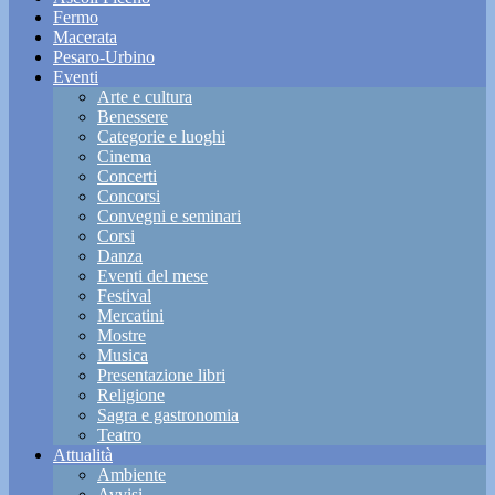
Fermo
Macerata
Pesaro-Urbino
Eventi
Arte e cultura
Benessere
Categorie e luoghi
Cinema
Concerti
Concorsi
Convegni e seminari
Corsi
Danza
Eventi del mese
Festival
Mercatini
Mostre
Musica
Presentazione libri
Religione
Sagra e gastronomia
Teatro
Attualità
Ambiente
Avvisi