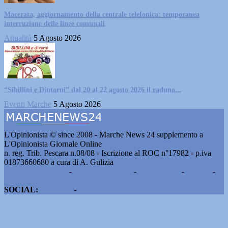
Macerata, aggiornamento della centrale telefonica: temporanea
interruzione delle linee comunali
Attualità
5 Agosto 2026
“Sibillini e Dintorni” dal 20 al 22 agosto 2026 il raduno...
Eventi Marche
5 Agosto 2026
L'Opinionista © since 2008 - Marche News 24 supplemento a
L'Opinionista Giornale Online
n. reg. Trib. Pescara n.08/08 - Iscrizione al ROC n°17982 - p.iva
01873660680 a cura di A. Gulizia
Pubblicità e contatti
-
Notizie del giorno
-
Informazioni
-
Privacy
-
Cookie
SOCIAL:
Facebook
-
X