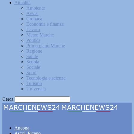
Attualità
Ambiente
Avvisi
Cronaca
Economia e finanza
Lavoro
Meteo Marche
Politica
Primo piano Marche
Regione
Salute
Scuola
Sociale
Sport
Tecnologia e scienze
Turismo
Università
Cerca
Marchenews24
Ancona
Ascoli Piceno