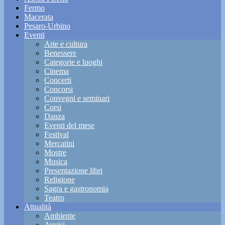
Fermo
Macerata
Pesaro-Urbino
Eventi
Arte e cultura
Benessere
Categorie e luoghi
Cinema
Concerti
Concorsi
Convegni e seminari
Corsi
Danza
Eventi del mese
Festival
Mercatini
Mostre
Musica
Presentazione libri
Religione
Sagra e gastronomia
Teatro
Attualità
Ambiente
Avvisi