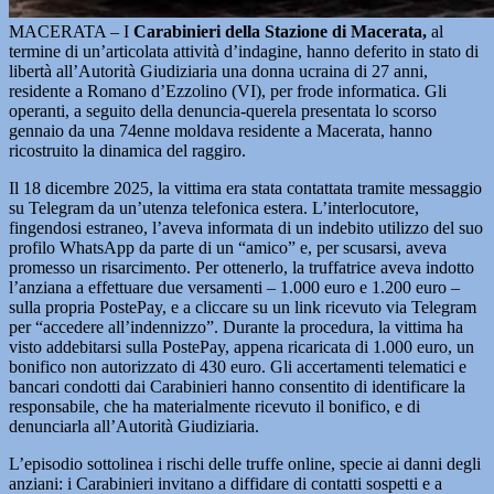
MACERATA – I
Carabinieri della Stazione di Macerata,
al
termine di un’articolata attività d’indagine, hanno deferito in stato di
libertà all’Autorità Giudiziaria una donna ucraina di 27 anni,
residente a Romano d’Ezzolino (VI), per frode informatica. Gli
operanti, a seguito della denuncia-querela presentata lo scorso
gennaio da una 74enne moldava residente a Macerata, hanno
ricostruito la dinamica del raggiro.
Il 18 dicembre 2025, la vittima era stata contattata tramite messaggio
su Telegram da un’utenza telefonica estera. L’interlocutore,
fingendosi estraneo, l’aveva informata di un indebito utilizzo del suo
profilo WhatsApp da parte di un “amico” e, per scusarsi, aveva
promesso un risarcimento. Per ottenerlo, la truffatrice aveva indotto
l’anziana a effettuare due versamenti – 1.000 euro e 1.200 euro –
sulla propria PostePay, e a cliccare su un link ricevuto via Telegram
per “accedere all’indennizzo”. Durante la procedura, la vittima ha
visto addebitarsi sulla PostePay, appena ricaricata di 1.000 euro, un
bonifico non autorizzato di 430 euro. Gli accertamenti telematici e
bancari condotti dai Carabinieri hanno consentito di identificare la
responsabile, che ha materialmente ricevuto il bonifico, e di
denunciarla all’Autorità Giudiziaria.
L’episodio sottolinea i rischi delle truffe online, specie ai danni degli
anziani: i Carabinieri invitano a diffidare di contatti sospetti e a