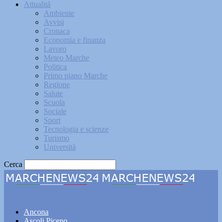
Attualità
Ambiente
Avvisi
Cronaca
Economia e finanza
Lavoro
Meteo Marche
Politica
Primo piano Marche
Regione
Salute
Scuola
Sociale
Sport
Tecnologia e scienze
Turismo
Università
Cerca
Marchenews24
Ancona
Ascoli Piceno