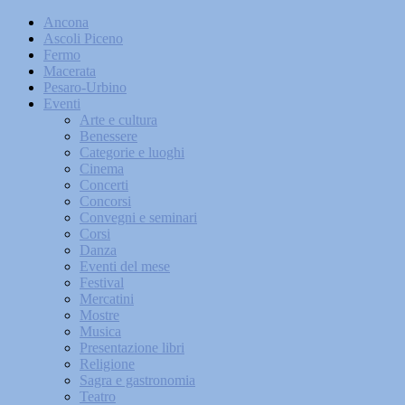
Ancona
Ascoli Piceno
Fermo
Macerata
Pesaro-Urbino
Eventi
Arte e cultura
Benessere
Categorie e luoghi
Cinema
Concerti
Concorsi
Convegni e seminari
Corsi
Danza
Eventi del mese
Festival
Mercatini
Mostre
Musica
Presentazione libri
Religione
Sagra e gastronomia
Teatro