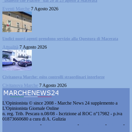
“Dialetto che Piacere” dal 20 al 25 agosto a Macerata
Eventi Marche
7 Agosto 2026
Undici nuovi agenti prendono servizio alla Questura di Macerata
Attualità
7 Agosto 2026
Civitanova Marche: esito controlli straordinari interforze
Civitanova Marche
7 Agosto 2026
L'Opinionista © since 2008 - Marche News 24 supplemento a
L'Opinionista Giornale Online
n. reg. Trib. Pescara n.08/08 - Iscrizione al ROC n°17982 - p.iva
01873660680 a cura di A. Gulizia
Pubblicità e contatti
-
Notizie del giorno
-
Informazioni
-
Privacy
-
Cookie