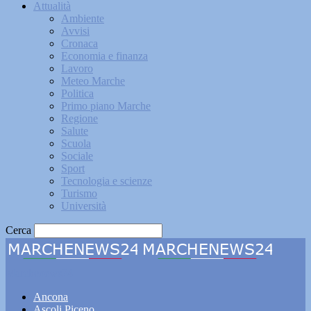
Attualità
Ambiente
Avvisi
Cronaca
Economia e finanza
Lavoro
Meteo Marche
Politica
Primo piano Marche
Regione
Salute
Scuola
Sociale
Sport
Tecnologia e scienze
Turismo
Università
Cerca
Marchenews24
Ancona
Ascoli Piceno