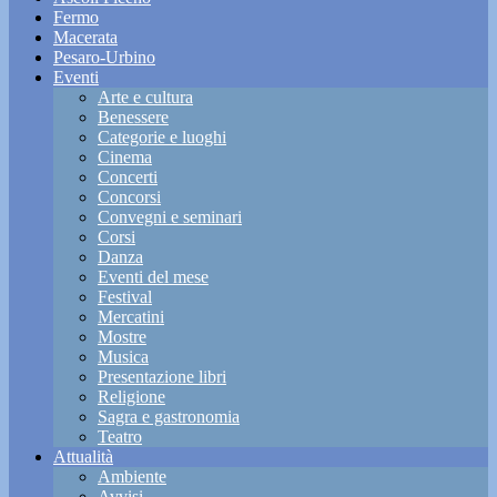
Fermo
Macerata
Pesaro-Urbino
Eventi
Arte e cultura
Benessere
Categorie e luoghi
Cinema
Concerti
Concorsi
Convegni e seminari
Corsi
Danza
Eventi del mese
Festival
Mercatini
Mostre
Musica
Presentazione libri
Religione
Sagra e gastronomia
Teatro
Attualità
Ambiente
Avvisi