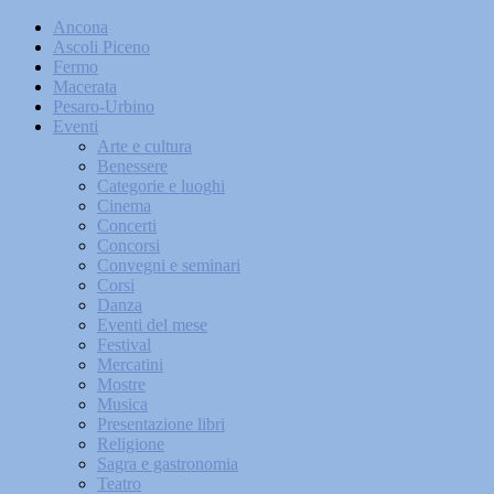
Ancona
Ascoli Piceno
Fermo
Macerata
Pesaro-Urbino
Eventi
Arte e cultura
Benessere
Categorie e luoghi
Cinema
Concerti
Concorsi
Convegni e seminari
Corsi
Danza
Eventi del mese
Festival
Mercatini
Mostre
Musica
Presentazione libri
Religione
Sagra e gastronomia
Teatro