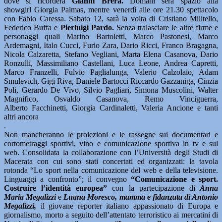
dove si ricorderà
Gianni Brera.
Domani sera spazio alla
showgirl Giorgia Palmas, mentre venerdì alle ore 21.30 spettacolo
con Fabio Caressa. Sabato 12, sarà la volta di Cristiano Militello,
Federico Buffa e
Pierluigi Pardo.
Senza tralasciare le altre firme e
personaggi quali Marino Bartoletti, Marco Pastonesi, Marco
Ardemagni, Italo Cucci, Furio Zara, Dario Ricci, Franco Bragagna,
Nicola Calzaretta, Stefano Vegliani, Marta Elena Casanova, Dario
Ronzulli, Massimiliano Castellani, Luca Leone, Andrea Capretti,
Marco Franzelli, Fulvio Paglialunga, Valerio Calzolaio, Adam
Smulevich, Gigi Riva, Daniele Bartocci Riccardo Gazzaniga, Cinzia
Poli, Gerardo De Vivo, Silvio Pagliari, Simona Muscolini, Walter
Magnifico, Osvaldo Casanova, Remo Vinciguerra,
Alberto Facchinetti, Giorgia Cardinaletti, Valeria Ancione e tanti
altri ancora
.
Non mancheranno le proiezioni e le rassegne sui documentari e
cortometraggi sportivi, vino e comunicazione sportiva in tv e sul
web. Consolidata la collaborazione con l’Università degli Studi di
Macerata con cui sono stati concertati ed organizzati: la tavola
rotonda “Lo sport nella comunicazione del web e della televisione.
Linguaggi a confronto”; il convegno
“Comunicazione e sport.
Costruire l’identità europea”
con la partecipazione di
Anna
Maria Megalizzi
e
Luana Moresco, mamma e fidanzata di Antonio
Megalizzi,
il giovane reporter italiano appassionato di Europa e
giornalismo, morto a seguito dell’attentato terroristico ai mercatini di