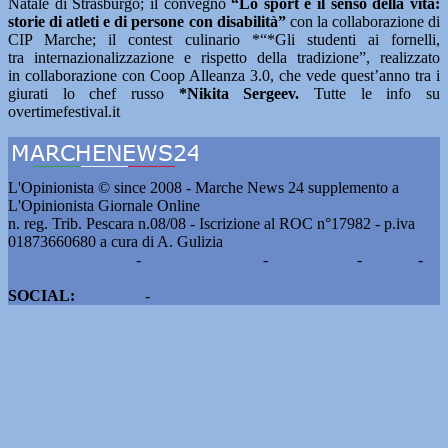
Natale di Strasburgo; il convegno
“Lo sport e il senso della vita:
storie di atleti e di persone con disabilità”
con la collaborazione di
CIP Marche; il contest culinario *“*Gli studenti ai fornelli,
tra internazionalizzazione e rispetto della tradizione”, realizzato
in collaborazione con Coop Alleanza 3.0, che vede quest’anno tra i
giurati lo chef russo
*Nikita Sergeev.
Tutte le info su
overtimefestival.it
L'Opinionista © since 2008 - Marche News 24 supplemento a
L'Opinionista Giornale Online
n. reg. Trib. Pescara n.08/08 - Iscrizione al ROC n°17982 - p.iva
01873660680 a cura di A. Gulizia
Pubblicità e contatti
-
Notizie del giorno
-
Informazioni
-
Privacy
-
Cookie
SOCIAL:
Facebook
-
X