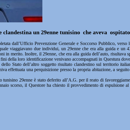
clandestina un 29enne tunisino che aveva ospitato 
letata dall’Ufficio Prevenzione Generale e Soccorso Pubblico, verso l
quale viaggiavano due individui, un 29enne che era alla guida e un 43e
ni in merito. Inoltre, il 29enne, che era alla guida dell’auto, risultava 
fini della loro identificazione venivano accompagnati in Questura dove 
ello Stato dell’altro soggetto risultato clandestino sul territorio italia
a effettuata una perquisizione presso la propria abitazione, a seguito d
adino tunisino 29enne è stato deferito all’A.G. per il reato di favoreggia
gennaio scorso, il Questore ha chiesto il provvedimento di espulsione al