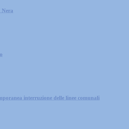
l Nera
zo
mporanea interruzione delle linee comunali