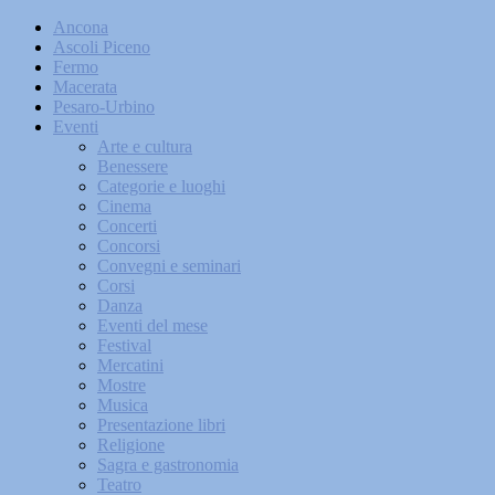
Ancona
Ascoli Piceno
Fermo
Macerata
Pesaro-Urbino
Eventi
Arte e cultura
Benessere
Categorie e luoghi
Cinema
Concerti
Concorsi
Convegni e seminari
Corsi
Danza
Eventi del mese
Festival
Mercatini
Mostre
Musica
Presentazione libri
Religione
Sagra e gastronomia
Teatro