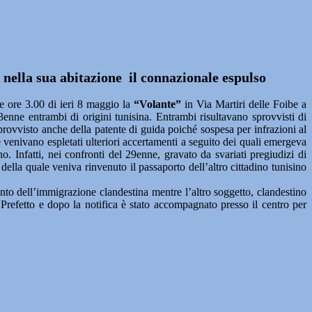
nella sua abitazione il connazionale espulso
e ore 3.00 di ieri 8 maggio la
“Volante”
in Via Martiri delle Foibe a
nne entrambi di origini tunisina. Entrambi risultavano sprovvisti di
sprovvisto anche della patente di guida poiché sospesa per infrazioni al
venivano espletati ulteriori accertamenti a seguito dei quali emergeva
no. Infatti, nei confronti del 29enne, gravato da svariati pregiudizi di
ella quale veniva rinvenuto il passaporto dell’altro cittadino tunisino
mento dell’immigrazione clandestina mentre l’altro soggetto, clandestino
 Prefetto e dopo la notifica è stato accompagnato presso il centro per