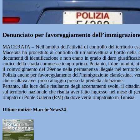
Denunciato per favoreggiamento dell’immigrazione 
MACERATA – Nell’ambito dell’attività di controllo del territorio esp
Macerata ha proceduto al controllo di un’autovettura a bordo della 
documenti di identificazione e non erano in grado di dare giustificazio
codice della strada commesse tempo prima. Pertanto, i due uomini, ai 
il coinvolgimento del 29enne nella permanenza illegale nel territorio d
Polizia anche per favoreggiamento dell’immigrazione clandestina, veniv
che risultava aver preso alloggio presso la predetta abitazione.
Pertanto, alla luce delle risultanze degli accertamenti svolti, il citt
sul territorio nazionale che risulta aver fatto ingresso nel mese di 
rimpatri di Ponte Galeria (RM) da dove verrà rimpatriato in Tunisia.
Ultime notizie MarcheNews24