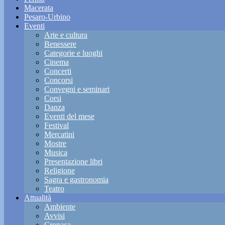
Macerata
Pesaro-Urbino
Eventi
Arte e cultura
Benessere
Categorie e luoghi
Cinema
Concerti
Concorsi
Convegni e seminari
Corsi
Danza
Eventi del mese
Festival
Mercatini
Mostre
Musica
Presentazione libri
Religione
Sagra e gastronomia
Teatro
Attualità
Ambiente
Avvisi
Cronaca