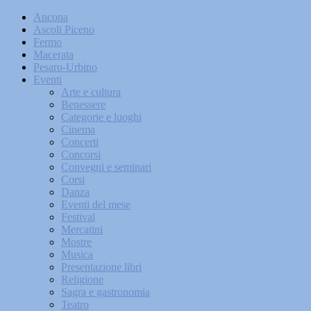
Ancona
Ascoli Piceno
Fermo
Macerata
Pesaro-Urbino
Eventi
Arte e cultura
Benessere
Categorie e luoghi
Cinema
Concerti
Concorsi
Convegni e seminari
Corsi
Danza
Eventi del mese
Festival
Mercatini
Mostre
Musica
Presentazione libri
Religione
Sagra e gastronomia
Teatro