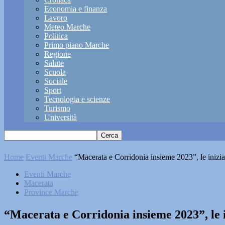
Economia e finanza
Lavoro
Meteo Marche
Politica
Primo piano Marche
Regione
Salute
Scuola
Sociale
Sport
Tecnologia e scienze
Turismo
Università
Home
Eventi Marche
“Macerata e Corridonia insieme 2023”, le inizi
Eventi Marche
Macerata
Province Marche
“Macerata e Corridonia insieme 2023”, le 