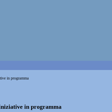
ative in programma
iniziative in programma