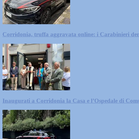
Corridonia, truffa aggravata online: i Carabinieri 
Inaugurati a Corridonia la Casa e l’Ospedale di Com