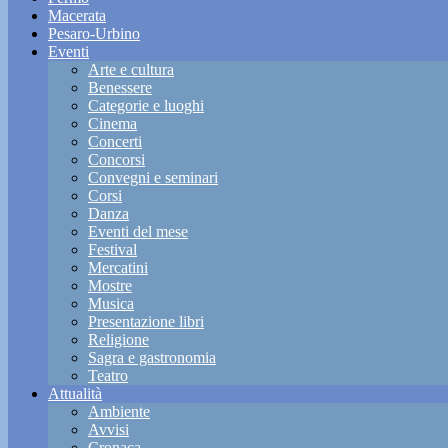
Macerata
Pesaro-Urbino
Eventi
Arte e cultura
Benessere
Categorie e luoghi
Cinema
Concerti
Concorsi
Convegni e seminari
Corsi
Danza
Eventi del mese
Festival
Mercatini
Mostre
Musica
Presentazione libri
Religione
Sagra e gastronomia
Teatro
Attualità
Ambiente
Avvisi
Cronaca