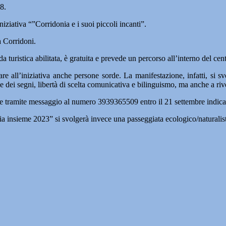
8.
iziativa “”Corridonia e i suoi piccoli incanti”.
a Corridoni.
 turistica abilitata, è gratuita e prevede un percorso all’interno del cen
ipare all’iniziativa anche persone sorde. La manifestazione, infatti, si
e dei segni, libertà di scelta comunicativa e bilinguismo, ma anche a rive
tare tramite messaggio al numero 3939365509 entro il 21 settembre indic
ia insieme 2023” si svolgerà invece una passeggiata ecologico/naturalist