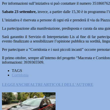
Per informazioni sull’iniziativa si può contattare il numero 351860762
Sabato 23 settembre,
invece, a partire dalle 15,30 è in programma l’in
L’iniziativa è riservata a persone di ogni età e prenderà il via da Piazz
La partecipazione alla manifestazione, predisposta e curata da una guida
Sarà garantito il Servizio di Interpretariato Lis al fine di far partec
evento finalizzato a sensibilizzare l’opinione pubblica su sordità, lingu
Per partecipare a “Corridonia e i suoi piccoli incanti” occorre preno
Il primo ottobre, sempre all’interno del progetto “Macerata e Corridon
informazioni: 3939365509.
TAGS
Corridonia
LEGGI ANCHE
ALTRI ARTICOLI DELL'AUTORE