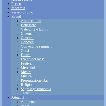
Fermo
Macerata
Pesaro-Urbino
Eventi
Arte e cultura
Benessere
Categorie e luoghi
Cinema
Concerti
Concorsi
Convegni e seminari
Corsi
Danza
Eventi del mese
Festival
Mercatini
Mostre
Musica
Presentazione libri
Religione
Sagra e gastronomia
Teatro
Attualità
Ambiente
Avvisi