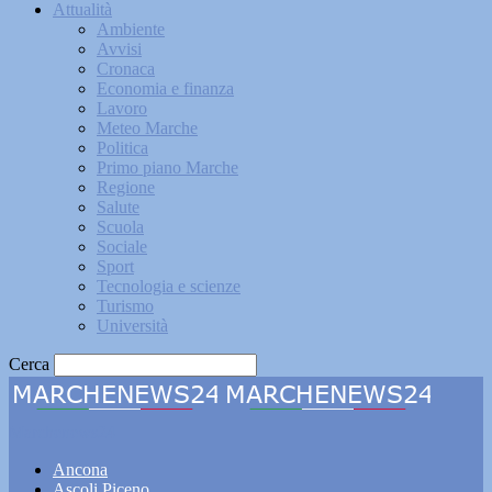
Attualità
Ambiente
Avvisi
Cronaca
Economia e finanza
Lavoro
Meteo Marche
Politica
Primo piano Marche
Regione
Salute
Scuola
Sociale
Sport
Tecnologia e scienze
Turismo
Università
Cerca
Marchenews24
Ancona
Ascoli Piceno