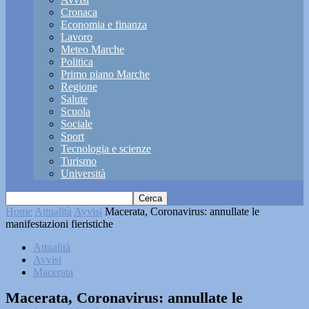
Cronaca
Economia e finanza
Lavoro
Meteo Marche
Politica
Primo piano Marche
Regione
Salute
Scuola
Sociale
Sport
Tecnologia e scienze
Turismo
Università
Home
Attualità
Avvisi
Macerata, Coronavirus: annullate le
manifestazioni fieristiche
Attualità
Avvisi
Macerata
Macerata, Coronavirus: annullate le