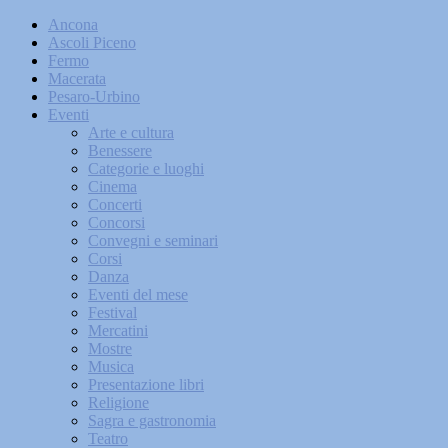
Ancona
Ascoli Piceno
Fermo
Macerata
Pesaro-Urbino
Eventi
Arte e cultura
Benessere
Categorie e luoghi
Cinema
Concerti
Concorsi
Convegni e seminari
Corsi
Danza
Eventi del mese
Festival
Mercatini
Mostre
Musica
Presentazione libri
Religione
Sagra e gastronomia
Teatro