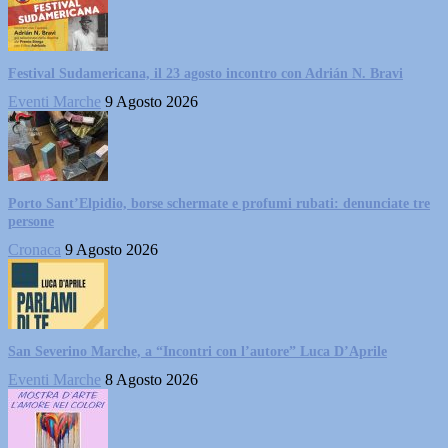
Festival Sudamericana, il 23 agosto incontro con Adrián N. Bravi
Eventi Marche
9 Agosto 2026
Porto Sant’Elpidio, borse schermate e profumi rubati: denunciate tre
persone
Cronaca
9 Agosto 2026
San Severino Marche, a “Incontri con l’autore” Luca D’Aprile
Eventi Marche
8 Agosto 2026