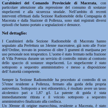
Carabinieri del Comando Provinciale di Macerata
, con
particolare attenzione alla repressione del consumo di sostanze
stupefacenti e alla sicurezza stradale. Nell’ambito di recenti
interventi effettuati dalla Sezione Radiomobile della Compagnia di
Macerata e dalla Stazione di Pollenza, sono stati registrati diversi
episodi che hanno portato a segnalazioni e denunce.
Nel dettaglio:
I Carabinieri della Sezione Radiomobile di Macerata hanno
segnalato alla Prefettura un 34enne maceratese, già noto alle Forze
dell’Ordine, trovato in possesso di oltre 3 grammi di marijuana per
uso personale non terapeutico. L’uomo è stato fermato nella frazione
di Villa Potenza durante un servizio di controllo mirato al contrasto
dello spaccio di sostanze stupefacenti. Lo stupefacente è stato
sottoposto a sequestro amministrativo e messo a disposizione
dell’Autorità competente.
Sempre la Sezione Radiomobile ha proceduto al controllo di un
57enne residente a Pollenza, fermato alla guida della propria
autovettura. Sottoposto a test etilometrico, è risultato avere un tasso
alcolemico pari a 1,87 g/l. La patente di guida è stata
immediatamente ritirata e il veicolo sottoposto a sequestro
amministrativo finalizzato alla confisca.
Un 30enne di origine marocchina, residente a Macerata, è stato