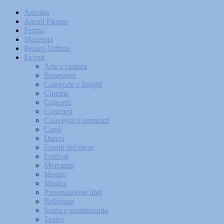
Ancona
Ascoli Piceno
Fermo
Macerata
Pesaro-Urbino
Eventi
Arte e cultura
Benessere
Categorie e luoghi
Cinema
Concerti
Concorsi
Convegni e seminari
Corsi
Danza
Eventi del mese
Festival
Mercatini
Mostre
Musica
Presentazione libri
Religione
Sagra e gastronomia
Teatro