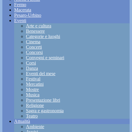
Fermo
Macerata
Pesaro-Urbino
Eventi
Arte e cultura
Benessere
Categorie e luoghi
Cinema
Concerti
Concorsi
Convegni e seminari
Corsi
Danza
Eventi del mese
Festival
Mercatini
Mostre
Musica
Presentazione libri
Religione
Sagra e gastronomia
Teatro
Attualità
Ambiente
Avvisi