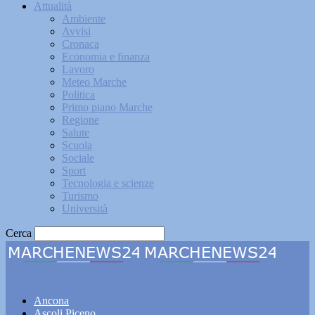
Attualità
Ambiente
Avvisi
Cronaca
Economia e finanza
Lavoro
Meteo Marche
Politica
Primo piano Marche
Regione
Salute
Scuola
Sociale
Sport
Tecnologia e scienze
Turismo
Università
Cerca
Marchenews24
Ancona
Ascoli Piceno