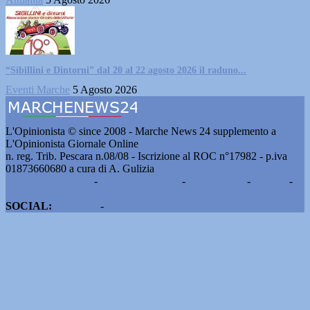
“Sibillini e Dintorni” dal 20 al 22 agosto 2026 il raduno...
Eventi Marche
5 Agosto 2026
L'Opinionista © since 2008 - Marche News 24 supplemento a
L'Opinionista Giornale Online
n. reg. Trib. Pescara n.08/08 - Iscrizione al ROC n°17982 - p.iva
01873660680 a cura di A. Gulizia
Pubblicità e contatti
-
Notizie del giorno
-
Informazioni
-
Privacy
-
Cookie
SOCIAL:
Facebook
-
X