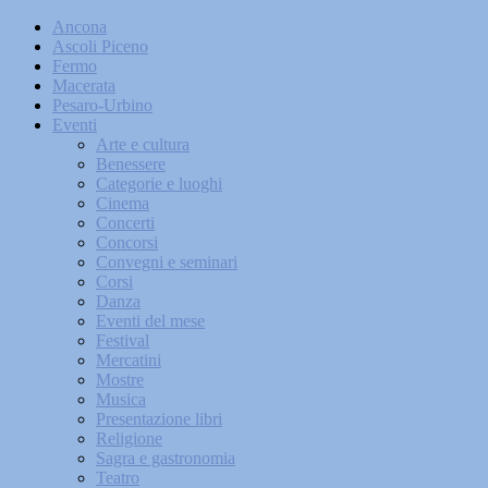
Ancona
Ascoli Piceno
Fermo
Macerata
Pesaro-Urbino
Eventi
Arte e cultura
Benessere
Categorie e luoghi
Cinema
Concerti
Concorsi
Convegni e seminari
Corsi
Danza
Eventi del mese
Festival
Mercatini
Mostre
Musica
Presentazione libri
Religione
Sagra e gastronomia
Teatro