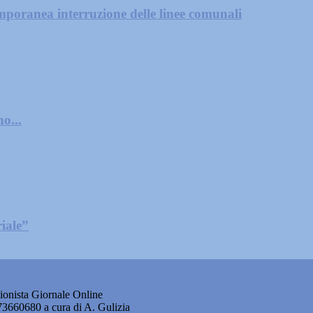
mporanea interruzione delle linee comunali
o...
iale”
onista Giornale Online
873660680 a cura di A. Gulizia