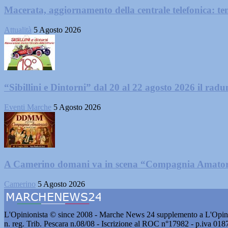
Macerata, aggiornamento della centrale telefonica: te
Attualità
5 Agosto 2026
“Sibillini e Dintorni” dal 20 al 22 agosto 2026 il radun
Eventi Marche
5 Agosto 2026
A Camerino domani va in scena “Compagnia Amator
Camerino
5 Agosto 2026
L'Opinionista © since 2008 - Marche News 24 supplemento a L'Opini
n. reg. Trib. Pescara n.08/08 - Iscrizione al ROC n°17982 - p.iva 01