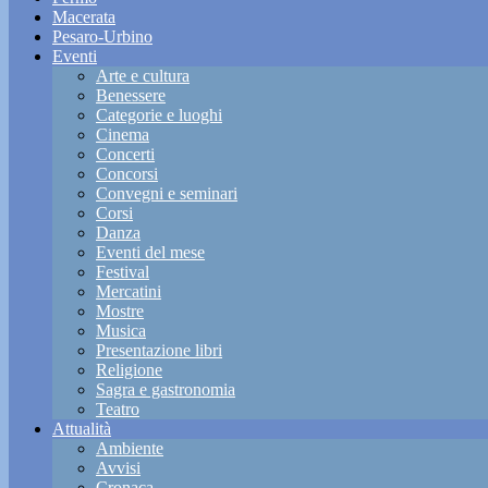
Macerata
Pesaro-Urbino
Eventi
Arte e cultura
Benessere
Categorie e luoghi
Cinema
Concerti
Concorsi
Convegni e seminari
Corsi
Danza
Eventi del mese
Festival
Mercatini
Mostre
Musica
Presentazione libri
Religione
Sagra e gastronomia
Teatro
Attualità
Ambiente
Avvisi
Cronaca