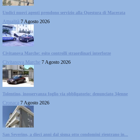
Undici nuovi agenti prendono servizio alla Questura di Macerata
Attualità
7 Agosto 2026
Civitanova Marche: esito controlli straordinari interforze
Civitanova Marche
7 Agosto 2026
Tolentino, inosservanza foglio via obbligatorio: denunciato 34enne
Cronaca
7 Agosto 2026
San Severino, a dieci anni dal sisma otto condomini rientrano in...