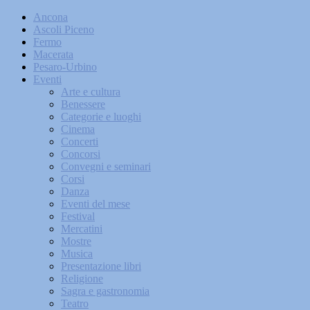
Ancona
Ascoli Piceno
Fermo
Macerata
Pesaro-Urbino
Eventi
Arte e cultura
Benessere
Categorie e luoghi
Cinema
Concerti
Concorsi
Convegni e seminari
Corsi
Danza
Eventi del mese
Festival
Mercatini
Mostre
Musica
Presentazione libri
Religione
Sagra e gastronomia
Teatro