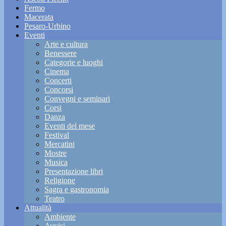
Fermo
Macerata
Pesaro-Urbino
Eventi
Arte e cultura
Benessere
Categorie e luoghi
Cinema
Concerti
Concorsi
Convegni e seminari
Corsi
Danza
Eventi del mese
Festival
Mercatini
Mostre
Musica
Presentazione libri
Religione
Sagra e gastronomia
Teatro
Attualità
Ambiente
Avvisi