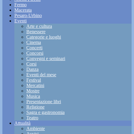
Fermo
Macerata
Pesaro-Urbino
Eventi
Arte e cultura
Benessere
Categorie e luoghi
Cinema
Concerti
Concorsi
Convegni e seminari
Corsi
Danza
Eventi del mese
Festival
Mercatini
Mostre
Musica
Presentazione libri
Religione
Sagra e gastronomia
Teatro
Attualità
Ambiente
Avvisi