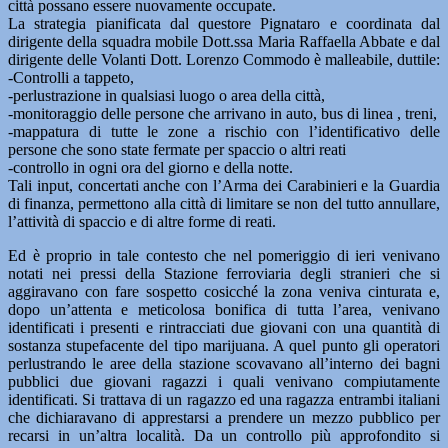
città possano essere nuovamente occupate.
La strategia pianificata dal questore Pignataro e coordinata dal
dirigente della squadra mobile Dott.ssa Maria Raffaella Abbate e dal
dirigente delle Volanti Dott. Lorenzo Commodo è malleabile, duttile:
-Controlli a tappeto,
-perlustrazione in qualsiasi luogo o area della città,
-monitoraggio delle persone che arrivano in auto, bus di linea , treni,
-mappatura di tutte le zone a rischio con l’identificativo delle
persone che sono state fermate per spaccio o altri reati
-controllo in ogni ora del giorno e della notte.
Tali input, concertati anche con l’Arma dei Carabinieri e la Guardia
di finanza, permettono alla città di limitare se non del tutto annullare,
l’attività di spaccio e di altre forme di reati.
Ed è proprio in tale contesto che nel pomeriggio di ieri venivano
notati nei pressi della Stazione ferroviaria degli stranieri che si
aggiravano con fare sospetto cosicché la zona veniva cinturata e,
dopo un’attenta e meticolosa bonifica di tutta l’area, venivano
identificati i presenti e rintracciati due giovani con una quantità di
sostanza stupefacente del tipo marijuana. A quel punto gli operatori
perlustrando le aree della stazione scovavano all’interno dei bagni
pubblici due giovani ragazzi i quali venivano compiutamente
identificati. Si trattava di un ragazzo ed una ragazza entrambi italiani
che dichiaravano di apprestarsi a prendere un mezzo pubblico per
recarsi in un’altra località. Da un controllo più approfondito si