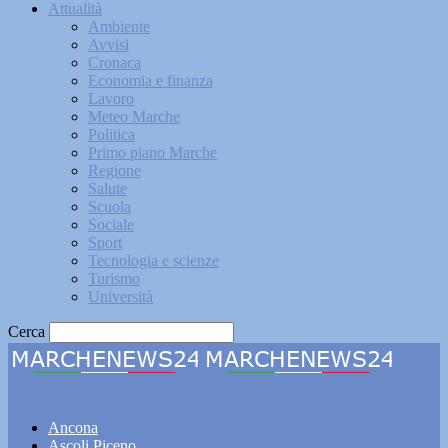
Attualità
Ambiente
Avvisi
Cronaca
Economia e finanza
Lavoro
Meteo Marche
Politica
Primo piano Marche
Regione
Salute
Scuola
Sociale
Sport
Tecnologia e scienze
Turismo
Università
Cerca
Marchenews24
Ancona
Ascoli Piceno