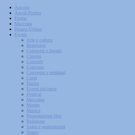
Ancona
Ascoli Piceno
Fermo
Macerata
Pesaro-Urbino
Eventi
Arte e cultura
Benessere
Categorie e luoghi
Cinema
Concerti
Concorsi
Convegni e seminari
Corsi
Danza
Eventi del mese
Festival
Mercatini
Mostre
Musica
Presentazione libri
Religione
Sagra e gastronomia
Teatro