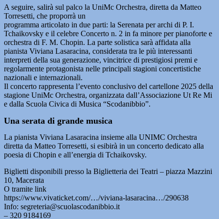
A seguire, salirà sul palco la UniMc Orchestra, diretta da Matteo
Torresetti, che proporrà un
programma articolato in due parti: la Serenata per archi di P. I.
Tchaikovsky e il celebre Concerto n. 2 in fa minore per pianoforte e
orchestra di F. M. Chopin. La parte solistica sarà affidata alla
pianista Viviana Lasaracina, considerata tra le più interessanti
interpreti della sua generazione, vincitrice di prestigiosi premi e
regolarmente protagonista nelle principali stagioni concertistiche
nazionali e internazionali.
Il concerto rappresenta l’evento conclusivo del cartellone 2025 della
stagione UniMc Orchestra, organizzata dall’Associazione Ut Re Mi
e dalla Scuola Civica di Musica “Scodanibbio”.
Una serata di grande musica
La pianista Viviana Lasaracina insieme alla UNIMC Orchestra
diretta da Matteo Torresetti, si esibirà in un concerto dedicato alla
poesia di Chopin e all’energia di Tchaikovsky.
Biglietti disponibili presso la Biglietteria dei Teatri – piazza Mazzini
10, Macerata
O tramite link
https://www.vivaticket.com/…/viviana-lasaracina…/290638
Info: segreteria@scuolascodanibbio.it
– 320 9184169