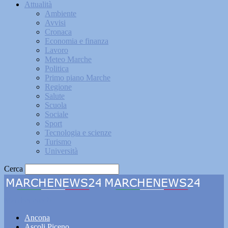
Attualità
Ambiente
Avvisi
Cronaca
Economia e finanza
Lavoro
Meteo Marche
Politica
Primo piano Marche
Regione
Salute
Scuola
Sociale
Sport
Tecnologia e scienze
Turismo
Università
Cerca
Marchenews24
Ancona
Ascoli Piceno