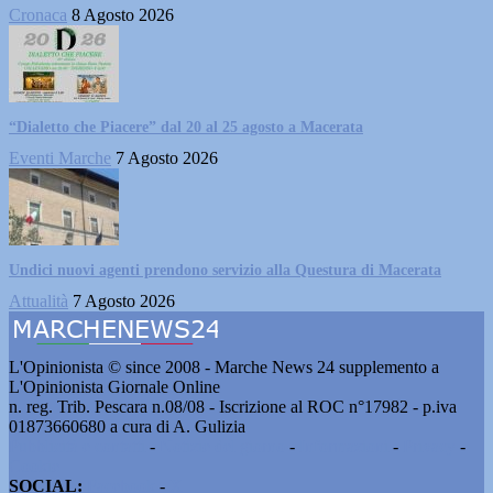
Cronaca
8 Agosto 2026
“Dialetto che Piacere” dal 20 al 25 agosto a Macerata
Eventi Marche
7 Agosto 2026
Undici nuovi agenti prendono servizio alla Questura di Macerata
Attualità
7 Agosto 2026
L'Opinionista © since 2008 - Marche News 24 supplemento a
L'Opinionista Giornale Online
n. reg. Trib. Pescara n.08/08 - Iscrizione al ROC n°17982 - p.iva
01873660680 a cura di A. Gulizia
Pubblicità e contatti
-
Notizie del giorno
-
Informazioni
-
Privacy
-
Cookie
SOCIAL:
Facebook
-
X