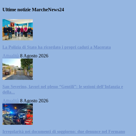
Ultime notizie MarcheNews24
La Polizia di Stato ha ricordato i propri caduti a Macerata
Attualità
8 Agosto 2026
San Severino, lavori nel plesso “Gentili”: le sezioni dell’Infanzia e
della...
Attualità
8 Agosto 2026
Irregolarità nei documenti di soggiorno: due denunce nel Fermano