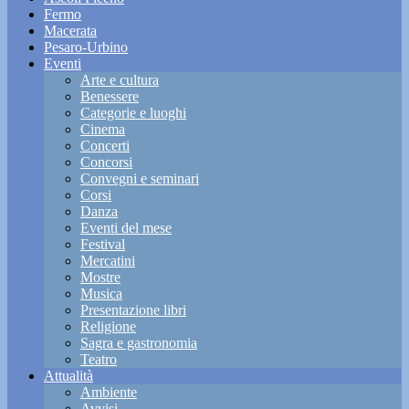
Fermo
Macerata
Pesaro-Urbino
Eventi
Arte e cultura
Benessere
Categorie e luoghi
Cinema
Concerti
Concorsi
Convegni e seminari
Corsi
Danza
Eventi del mese
Festival
Mercatini
Mostre
Musica
Presentazione libri
Religione
Sagra e gastronomia
Teatro
Attualità
Ambiente
Avvisi