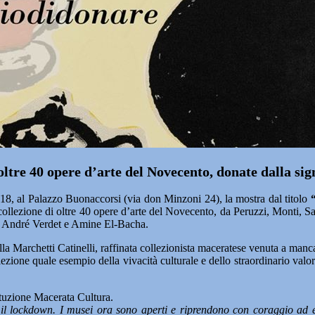
ltre 40 opere d’arte del Novecento, donate dalla si
8, al Palazzo Buonaccorsi (via don Minzoni 24), la mostra dal titolo
ollezione di oltre 40 opere d’arte del Novecento, da Peruzzi, Monti, S
, André Verdet e Amine El-Bacha.
a Marchetti Catinelli, raffinata collezionista maceratese venuta a manc
lezione quale esempio della vivacità culturale e dello straordinario val
ituzione Macerata Cultura.
l lockdown. I musei ora sono aperti e riprendono con coraggio ad ess