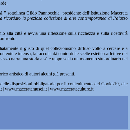
erde.
tà,”
sottolinea Gildo Pannocchia, presidente dell’Istituzione Macerata
a ricordato la preziosa collezione di arte contemporanea di Palazzo
alla città e avvia una riflessione sulla ricchezza e sulla ricettività
confronto.
liatamente il gusto di quel collezionismo diffuso volto a cercare e a
rente e intensa, la raccolta dà conto delle scelte estetico-affettive dei
i pezzo narra una storia a sé e rappresenta un momento straordinario nel
o artistico di autori alcuni già presenti.
o delle disposizioni obbligatorie per il contenimento del Covid-19, che
.it | www.maceratamusei.it | www.macerataculture.it