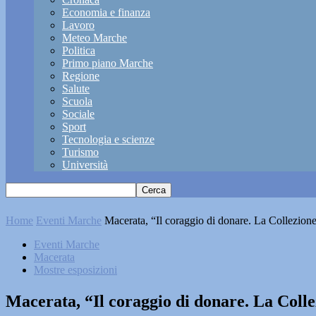
Economia e finanza
Lavoro
Meteo Marche
Politica
Primo piano Marche
Regione
Salute
Scuola
Sociale
Sport
Tecnologia e scienze
Turismo
Università
Home
Eventi Marche
Macerata, “Il coraggio di donare. La Collezione
Eventi Marche
Macerata
Mostre esposizioni
Macerata, “Il coraggio di donare. La Colle