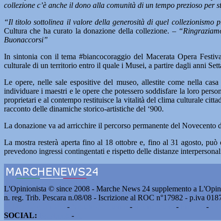
collezione c’è anche il dono alla comunità di un tempo prezioso per s
“Il titolo sottolinea il valore della generosità di quel collezionismo
Cultura che ha curato la donazione della collezione. –
“Ringraziamo
Buonaccorsi”
In sintonia con il tema #biancocoraggio del Macerata Opera Festival l
culturale di un territorio entro il quale i Musei, a partire dagli anni
Le opere, nelle sale espositive del museo, allestite come nella casa
individuare i maestri e le opere che potessero soddisfare la loro person
proprietari e al contempo restituisce la vitalità del clima culturale c
racconto delle dinamiche storico-artistiche del ‘900.
La donazione va ad arricchire il percorso permanente del Novecento di 
La mostra resterà aperta fino al 18 ottobre e, fino al 31 agosto, può 
prevedono ingressi contingentati e rispetto delle distanze interperso
L'Opinionista © since 2008 - Marche News 24 supplemento a L'Opini
n. reg. Trib. Pescara n.08/08 - Iscrizione al ROC n°17982 - p.iva 01
Pubblicità e contatti
-
Notizie del giorno
-
Informazioni
-
Privacy
-
Co
SOCIAL:
Facebook
-
X