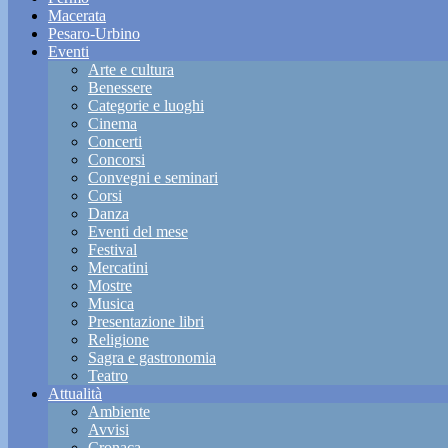
Macerata
Pesaro-Urbino
Eventi
Arte e cultura
Benessere
Categorie e luoghi
Cinema
Concerti
Concorsi
Convegni e seminari
Corsi
Danza
Eventi del mese
Festival
Mercatini
Mostre
Musica
Presentazione libri
Religione
Sagra e gastronomia
Teatro
Attualità
Ambiente
Avvisi
Cronaca