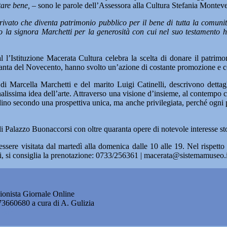
tare bene,
– sono le parole dell’Assessora alla Cultura Stefania Montev
 privato che diventa patrimonio pubblico per il bene di tutta la comuni
 la signora Marchetti per la generosità con cui nel suo testamento h
’Istituzione Macerata Cultura celebra la scelta di donare il patrimonio 
 Settanta del Novecento, hanno svolto un’azione di costante promozione e 
 di Marcella Marchetti e del marito Luigi Catinelli, descrivono dettag
alissima idea dell’arte. Attraverso una visione d’insieme, al contempo coe
ittadino secondo una prospettiva unica, ma anche privilegiata, perché ogn
Palazzo Buonaccorsi con oltre quaranta opere di notevole interesse storic
essere visitata dal martedì alla domenica dalle 10 alle 19. Nel rispett
nali, si consiglia la prenotazione: 0733/256361 | macerata@sistemamuseo
onista Giornale Online
873660680 a cura di A. Gulizia
okie