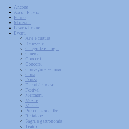
Ancona
Ascoli Piceno
Fermo
Macerata
Pesaro-Urbino
Eventi
Arte e cultura
Benessere
Categorie e luoghi
Cinema
Concerti
Concorsi
Convegni e seminari
Corsi
Danza
Eventi del mese
Festival
Mercatini
Mostre
Musica
Presentazione libri
Religione
Sagra e gastronomia
Teatro