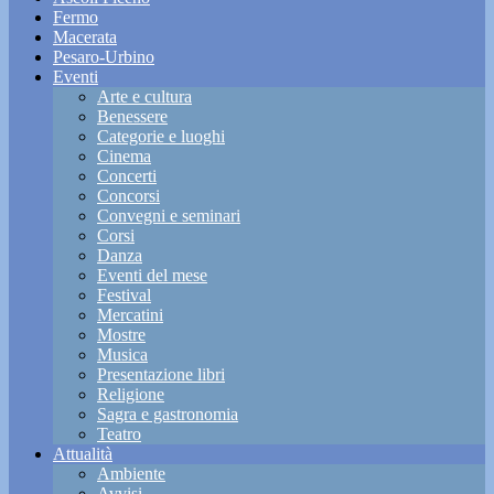
Fermo
Macerata
Pesaro-Urbino
Eventi
Arte e cultura
Benessere
Categorie e luoghi
Cinema
Concerti
Concorsi
Convegni e seminari
Corsi
Danza
Eventi del mese
Festival
Mercatini
Mostre
Musica
Presentazione libri
Religione
Sagra e gastronomia
Teatro
Attualità
Ambiente
Avvisi