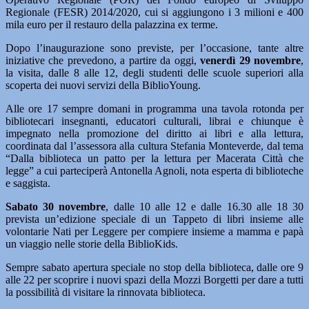
Regionale (FESR) 2014/2020, cui si aggiungono i 3 milioni e 400
mila euro per il restauro della palazzina ex terme.
Dopo l’inaugurazione sono previste, per l’occasione, tante altre
iniziative che prevedono, a partire da oggi,
venerdì 29 novembre
,
la visita, dalle 8 alle 12, degli studenti delle scuole superiori alla
scoperta dei nuovi servizi della BiblioYoung.
Alle ore 17 sempre domani in programma una tavola rotonda per
bibliotecari insegnanti, educatori culturali, librai e chiunque è
impegnato nella promozione del diritto ai libri e alla lettura,
coordinata dal l’assessora alla cultura Stefania Monteverde, dal tema
“Dalla biblioteca un patto per la lettura per Macerata Città che
legge” a cui parteciperà Antonella Agnoli, nota esperta di biblioteche
e saggista.
Sabato 30 novembre
, dalle 10 alle 12 e dalle 16.30 alle 18 30
prevista un’edizione speciale di un Tappeto di libri insieme alle
volontarie Nati per Leggere per compiere insieme a mamma e papà
un viaggio nelle storie della BiblioKids.
Sempre sabato apertura speciale no stop della biblioteca, dalle ore 9
alle 22 per scoprire i nuovi spazi della Mozzi Borgetti per dare a tutti
la possibilità di visitare la rinnovata biblioteca.