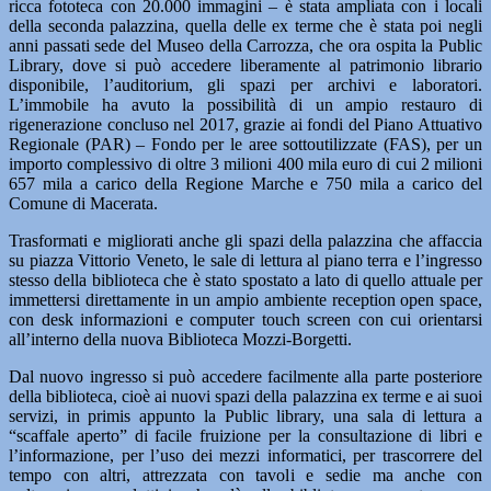
ricca fototeca con 20.000 immagini – è stata ampliata con i locali
della seconda palazzina, quella delle ex terme che è stata poi negli
anni passati sede del Museo della Carrozza, che ora ospita la Public
Library, dove si può accedere liberamente al patrimonio librario
disponibile, l’auditorium, gli spazi per archivi e laboratori.
L’immobile ha avuto la possibilità di un ampio restauro di
rigenerazione concluso nel 2017, grazie ai fondi del Piano Attuativo
Regionale (PAR) – Fondo per le aree sottoutilizzate (FAS), per un
importo complessivo di oltre 3 milioni 400 mila euro di cui 2 milioni
657 mila a carico della Regione Marche e 750 mila a carico del
Comune di Macerata.
Trasformati e migliorati anche gli spazi della palazzina che affaccia
su piazza Vittorio Veneto, le sale di lettura al piano terra e l’ingresso
stesso della biblioteca che è stato spostato a lato di quello attuale per
immettersi direttamente in un ampio ambiente reception open space,
con desk informazioni e computer touch screen con cui orientarsi
all’interno della nuova Biblioteca Mozzi-Borgetti.
Dal nuovo ingresso si può accedere facilmente alla parte posteriore
della biblioteca, cioè ai nuovi spazi della palazzina ex terme e ai suoi
servizi, in primis appunto la Public library, una sala di lettura a
“scaffale aperto” di facile fruizione per la consultazione di libri e
l’informazione, per l’uso dei mezzi informatici, per trascorrere del
tempo con altri, attrezzata con tavoli e sedie ma anche con