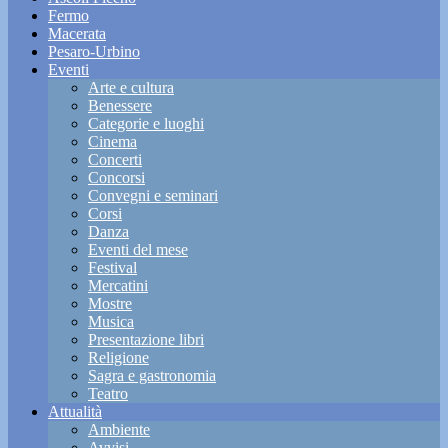
Fermo
Macerata
Pesaro-Urbino
Eventi
Arte e cultura
Benessere
Categorie e luoghi
Cinema
Concerti
Concorsi
Convegni e seminari
Corsi
Danza
Eventi del mese
Festival
Mercatini
Mostre
Musica
Presentazione libri
Religione
Sagra e gastronomia
Teatro
Attualità
Ambiente
Avvisi