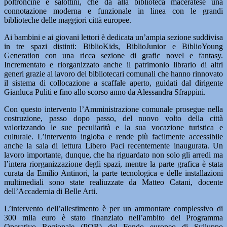
poltroncine e salottini, che dà alla biblioteca maceratese una
connotazione moderna e funzionale in linea con le grandi
biblioteche delle maggiori città europee.
Ai bambini e ai giovani lettori è dedicata un’ampia sezione suddivisa
in tre spazi distinti: BiblioKids, BiblioJunior e BiblioYoung
Generation con una ricca sezione di grafic novel e fantasy.
Incrementato e riorganizzato anche il patrimonio librario di altri
generi grazie al lavoro dei bibliotecari comunali che hanno rinnovato
il sistema di collocazione a scaffale aperto, guidati dal dirigente
Gianluca Puliti e fino allo scorso anno da Alessandra Sfrappini.
Con questo intervento l’Amministrazione comunale prosegue nella
costruzione, passo dopo passo, del nuovo volto della città
valorizzando le sue peculiarità e la sua vocazione turistica e
culturale. L’intervento ingloba e rende più facilmente accessibile
anche la sala di lettura Libero Paci recentemente inaugurata. Un
lavoro importante, dunque, che ha riguardato non solo gli arredi ma
l’intera riorganizzazione degli spazi, mentre la parte grafica è stata
curata da Emilio Antinori, la parte tecnologica e delle installazioni
multimediali sono state realiuzzate da Matteo Catani, docente
dell’Accademia di Belle Arti.
L’intervento dell’allestimento è per un ammontare complessivo di
300 mila euro è stato finanziato nell’ambito del Programma
Operativo Regionale (POR) del Fondo europeo di Sviluppo