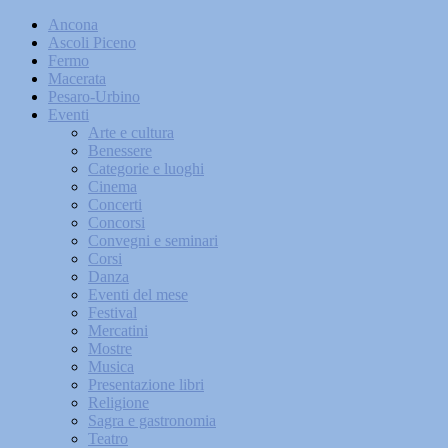
Ancona
Ascoli Piceno
Fermo
Macerata
Pesaro-Urbino
Eventi
Arte e cultura
Benessere
Categorie e luoghi
Cinema
Concerti
Concorsi
Convegni e seminari
Corsi
Danza
Eventi del mese
Festival
Mercatini
Mostre
Musica
Presentazione libri
Religione
Sagra e gastronomia
Teatro