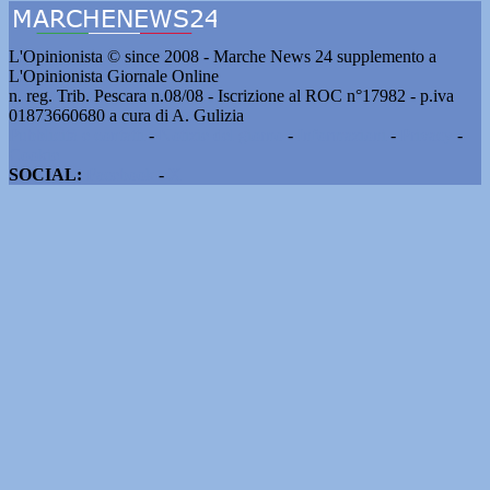
L'Opinionista © since 2008 - Marche News 24 supplemento a
L'Opinionista Giornale Online
n. reg. Trib. Pescara n.08/08 - Iscrizione al ROC n°17982 - p.iva
01873660680 a cura di A. Gulizia
Pubblicità e contatti
-
Notizie del giorno
-
Informazioni
-
Privacy
-
Cookie
SOCIAL:
Facebook
-
X