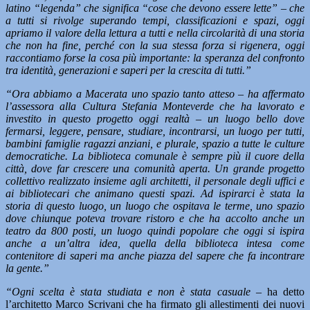
latino “legenda” che significa “cose che devono essere lette” – che
a tutti si rivolge superando tempi, classificazioni e spazi, oggi
apriamo il valore della lettura a tutti e nella circolarità di una storia
che non ha fine, perché con la sua stessa forza si rigenera, oggi
raccontiamo forse la cosa più importante: la speranza del confronto
tra identità, generazioni e saperi per la crescita di tutti.”
“Ora abbiamo a Macerata uno spazio tanto atteso – ha affermato
l’assessora alla Cultura Stefania Monteverde che ha lavorato e
investito in questo progetto oggi realtà – un luogo bello dove
fermarsi, leggere, pensare, studiare, incontrarsi, un luogo per tutti,
bambini famiglie ragazzi anziani, e plurale, spazio a tutte le culture
democratiche. La biblioteca comunale è sempre più il cuore della
città, dove far crescere una comunità aperta. Un grande progetto
collettivo realizzato insieme agli architetti, il personale degli uffici e
ai bibliotecari che animano questi spazi. Ad ispirarci è stata la
storia di questo luogo, un luogo che ospitava le terme, uno spazio
dove chiunque poteva trovare ristoro e che ha accolto anche un
teatro da 800 posti, un luogo quindi popolare che oggi si ispira
anche a un’altra idea, quella della biblioteca intesa come
contenitore di saperi ma anche piazza del sapere che fa incontrare
la gente.”
“Ogni scelta è stata studiata e non è stata casuale –
ha detto
l’architetto Marco Scrivani che ha firmato gli allestimenti dei nuovi