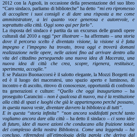
2012 con la Agnoli, in occasione della presentazione del suo libro
“Caro sindaco, parliamo di biblioteche” ha detto
“mi ero ripromesso
di accogliere i suoi consigli e di dare una risposta a me come
amministratore, a lei quanto voce generosa e autorevole, e
soprattutto alla città. Oggi sono qui per farlo”.
La risposta del sindaco è partita da un excursus delle grandi opere
culturali dal 2010 a oggi “
per illustrare –
ha affermato
– una storia
dove il percorso scelto è diventato visione, la visione si è fatta
impegno e l’impegno ha trovato, trova oggi e troverà domani
realizzazione nelle opere, nelle azioni fino ad arrivare dentro alla
vita del cittadino perseguendo una nuova idea di Macerata, una
nuova idea di città che crea, scopre, rigenera, restituisce,
sperimenta, accoglie.”
E se Palazzo Buonaccorsi è il salotto elegante, la Mozzi Borgetti era
ed è il luogo dei maceratesi, uno spazio aperto e luminoso, di
incontro e di ascolto, ritrovo di conoscenze, opportunità di confronto
tra generazioni e culture:
“Quello che oggi inauguriamo –
ha
proseguito Carancini
– non è qualcosa di nuovo, ma è la restituzione
alla città di spazi e luoghi che già le appartengono perché possano,
in questa nuova veste, diventare davvero la biblioteca di tutti”.
E in questa “storia infinita” “non ancora soddisfatti perché tanto
vogliamo ancora dare alla città –
ha detto il sindaco
– ci sono idee
di futuro, idee di nuove azioni che conducano alla fruizione totale
del complesso della nostra Biblioteca. Come una leggenda – ha
concluso, riferendosi all’etimologia della parola che deriva dal