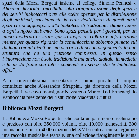
spazi della Mozzi Borgetti insieme al collega Simone Pennesi
-.
Abbiamo lavorato soprattutto sulla riorganizzazione degli spazi e
dei servizi bibliotecari oltre alle scelte operate per la distribuzione
degli ambienti, specialmente in virtù dell’utilizzo di questi ampi
spazi che si aggiungono alla biblioteca di tradizione ridando valore
a ogni singolo ambiente. Sono spazi pensati per i giovani, per un
modo moderno di usare questo luogo di cultura e informazione
mentre per quanto riguarda la comunicazione abbiamo puntato sul
dialogo con gli utenti per un percorso di accompagnamento in una
struttura che ha una fruizione complessa. In questo senso
l’informazione non è solo tradizionale ma anche digitale, immediata
e facile da fruire con tutti i contenuti e i servizi che la biblioteca
offre.”
Alla partecipatissima presentazione hanno portato il proprio
contributo anche Alessandra Sfrappini, già direttrice della Mozzi
Borgetti, il vescovo monsignor Nazzareno Marconi ed Ermenegildo
Pannocchia presidente dell’Istituzione Macerata Cultura.
Biblioteca Mozzi Borgetti
La Biblioteca Mozzi Borgetti – che conta un patrimonio ricchissimo
e prezioso con oltre 350.000 volumi, oltre 10.000 manoscritti, 300
incunaboli e più di 4000 edizioni del XVI secolo a cui si aggiunge
una raccolta musicale e teatrale, una collezione risorgimentale e una