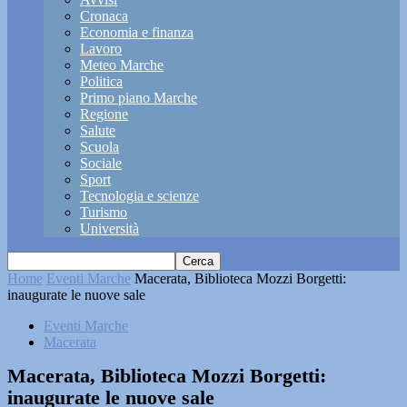
Cronaca
Economia e finanza
Lavoro
Meteo Marche
Politica
Primo piano Marche
Regione
Salute
Scuola
Sociale
Sport
Tecnologia e scienze
Turismo
Università
Home
Eventi Marche
Macerata, Biblioteca Mozzi Borgetti:
inaugurate le nuove sale
Eventi Marche
Macerata
Macerata, Biblioteca Mozzi Borgetti:
inaugurate le nuove sale