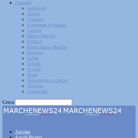
Attualità
Ambiente
Avvisi
Cronaca
Economia e finanza
Lavoro
Meteo Marche
Politica
Primo piano Marche
Regione
Salute
Scuola
Sociale
Sport
Tecnologia e scienze
Turismo
Università
Cerca
Marchenews24
Ancona
Ascoli Piceno