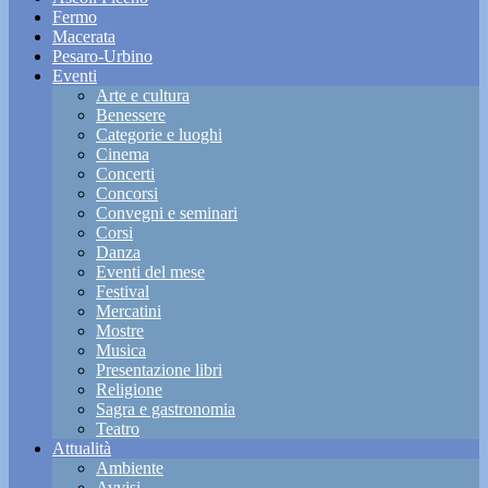
Fermo
Macerata
Pesaro-Urbino
Eventi
Arte e cultura
Benessere
Categorie e luoghi
Cinema
Concerti
Concorsi
Convegni e seminari
Corsi
Danza
Eventi del mese
Festival
Mercatini
Mostre
Musica
Presentazione libri
Religione
Sagra e gastronomia
Teatro
Attualità
Ambiente
Avvisi