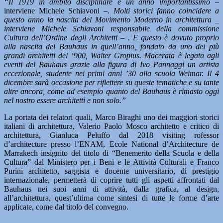
“Il 1919 in ambito disciplinare è un anno importantissimo –
interviene Michele Schiavoni –
. Molti storici fanno coincidere a
questo anno la nascita del Movimento Moderno in architettura _
interviene Michele Schiavoni responsabile della commissione
Cultura dell’Ordine degli Architetti – . E questo è dovuto proprio
alla nascita del Bauhaus in quell’anno, fondato da uno dei più
grandi architetti del ‘900, Walter Gropius. Macerata è legata agli
eventi del Bauhaus grazie alla figura di Ivo Pannaggi un artista
eccezionale, studente nei primi anni ’30 alla scuola Weimar. Il 4
dicembre sarà occasione per riflettere su queste tematiche e su tante
altre ancora, come ad esempio quanto del Bauhaus è rimasto oggi
nel nostro essere architetti e non solo.”
La portata dei relatori quali, Marco Biraghi uno dei maggiori storici
italiani di architettura, Valerio Paolo Mosco architetto e critico di
architettura, Gianluca Peluffo dal 2018 visiting rofessor
d’architecture presso l’ENAM, Ecole National d’Architecture de
Marrakech insignito del titolo di “Benemerito della Scuola e della
Cultura” dal Ministero per i Beni e le Attività Culturali e Franco
Purini architetto, saggista e docente universitario, di prestigio
internazionale, permetterà di coprire tutti gli aspetti affrontati dal
Bauhaus nei suoi anni di attività, dalla grafica, al design,
all’architettura, quest’ultima come sintesi di tutte le forme d’arte
applicate, come dal titolo del convegno.