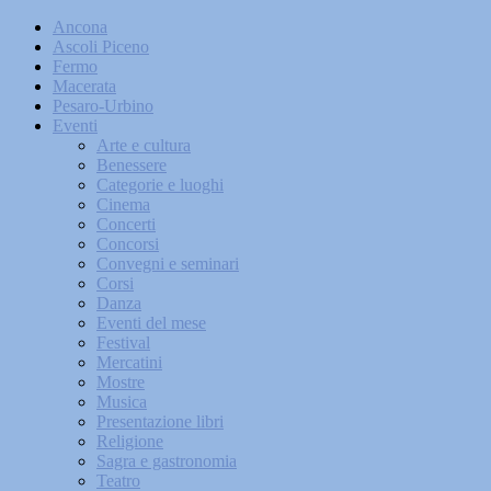
Ancona
Ascoli Piceno
Fermo
Macerata
Pesaro-Urbino
Eventi
Arte e cultura
Benessere
Categorie e luoghi
Cinema
Concerti
Concorsi
Convegni e seminari
Corsi
Danza
Eventi del mese
Festival
Mercatini
Mostre
Musica
Presentazione libri
Religione
Sagra e gastronomia
Teatro