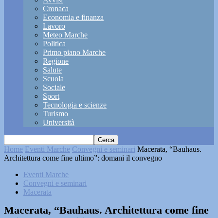
Cronaca
Economia e finanza
Lavoro
Meteo Marche
Politica
Primo piano Marche
Regione
Salute
Scuola
Sociale
Sport
Tecnologia e scienze
Turismo
Università
Home
Eventi Marche
Convegni e seminari
Macerata, “Bauhaus.
Architettura come fine ultimo”: domani il convegno
Eventi Marche
Convegni e seminari
Macerata
Macerata, “Bauhaus. Architettura come fine