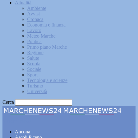
Attualità
Ambiente
Avvisi
Cronaca
Economia e finanza
Lavoro
Meteo Marche
Politica
Primo piano Marche
Regione
Salute
Scuola
Sociale
Sport
Tecnologia e scienze
Turismo
Università
Cerca
Marchenews24
Ancona
Ascoli Piceno