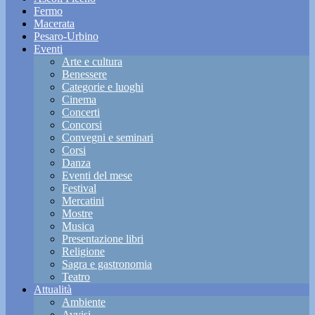
Fermo
Macerata
Pesaro-Urbino
Eventi
Arte e cultura
Benessere
Categorie e luoghi
Cinema
Concerti
Concorsi
Convegni e seminari
Corsi
Danza
Eventi del mese
Festival
Mercatini
Mostre
Musica
Presentazione libri
Religione
Sagra e gastronomia
Teatro
Attualità
Ambiente
Avvisi