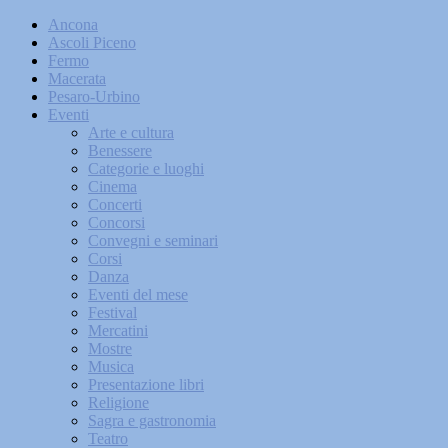
Ancona
Ascoli Piceno
Fermo
Macerata
Pesaro-Urbino
Eventi
Arte e cultura
Benessere
Categorie e luoghi
Cinema
Concerti
Concorsi
Convegni e seminari
Corsi
Danza
Eventi del mese
Festival
Mercatini
Mostre
Musica
Presentazione libri
Religione
Sagra e gastronomia
Teatro