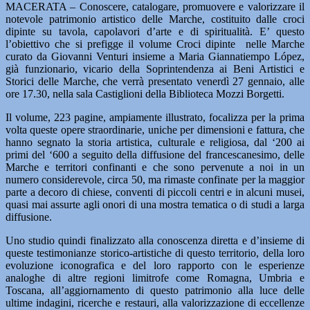
MACERATA – Conoscere, catalogare, promuovere e valorizzare il
notevole patrimonio artistico delle Marche, costituito dalle croci
dipinte su tavola, capolavori d’arte e di spiritualità. E’ questo
l’obiettivo che si prefigge il volume Croci dipinte nelle Marche
curato da Giovanni Venturi insieme a Maria Giannatiempo López,
già funzionario, vicario della Soprintendenza ai Beni Artistici e
Storici delle Marche, che verrà presentato venerdì 27 gennaio, alle
ore 17.30, nella sala Castiglioni della Biblioteca Mozzi Borgetti.
Il volume, 223 pagine, ampiamente illustrato, focalizza per la prima
volta queste opere straordinarie, uniche per dimensioni e fattura, che
hanno segnato la storia artistica, culturale e religiosa, dal ‘200 ai
primi del ‘600 a seguito della diffusione del francescanesimo, delle
Marche e territori confinanti e che sono pervenute a noi in un
numero considerevole, circa 50, ma rimaste confinate per la maggior
parte a decoro di chiese, conventi di piccoli centri e in alcuni musei,
quasi mai assurte agli onori di una mostra tematica o di studi a larga
diffusione.
Uno studio quindi finalizzato alla conoscenza diretta e d’insieme di
queste testimonianze storico-artistiche di questo territorio, della loro
evoluzione iconografica e del loro rapporto con le esperienze
analoghe di altre regioni limitrofe come Romagna, Umbria e
Toscana, all’aggiornamento di questo patrimonio alla luce delle
ultime indagini, ricerche e restauri, alla valorizzazione di eccellenze