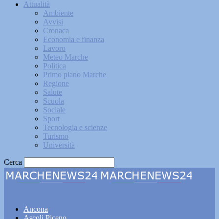
Attualità
Ambiente
Avvisi
Cronaca
Economia e finanza
Lavoro
Meteo Marche
Politica
Primo piano Marche
Regione
Salute
Scuola
Sociale
Sport
Tecnologia e scienze
Turismo
Università
Cerca
Marchenews24
Ancona
Ascoli Piceno