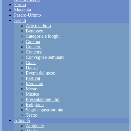
Fermo
Macerata
Pesaro-Urbino
Eventi
Arte e cultura
Benessere
Categorie e luoghi
Cinema
Concerti
Concorsi
Convegni e seminari
Corsi
Danza
Eventi del mese
Festival
Mercatini
Mostre
Musica
Presentazione libri
Religione
Sagra e gastronomia
Teatro
Attualità
Ambiente
Avvisi