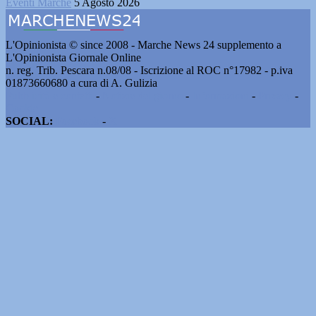
Eventi Marche
5 Agosto 2026
L'Opinionista © since 2008 - Marche News 24 supplemento a
L'Opinionista Giornale Online
n. reg. Trib. Pescara n.08/08 - Iscrizione al ROC n°17982 - p.iva
01873660680 a cura di A. Gulizia
Pubblicità e contatti
-
Notizie del giorno
-
Informazioni
-
Privacy
-
Cookie
SOCIAL:
Facebook
-
X