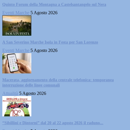
Quinto Forum della Montagna a Castelsantangelo sul Nera
Eventi Marche
5 Agosto 2026
A San Severino Marche Isola in Festa per San Lorenzo
Eventi Marche
5 Agosto 2026
Macerata, aggiornamento della centrale telefonica: temporanea
interruzione delle linee comunali
Attualità
5 Agosto 2026
“Sibillini e Dintorni” dal 20 al 22 agosto 2026 il raduno...