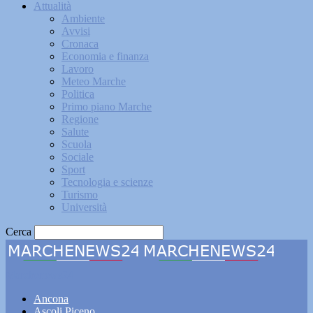
Attualità
Ambiente
Avvisi
Cronaca
Economia e finanza
Lavoro
Meteo Marche
Politica
Primo piano Marche
Regione
Salute
Scuola
Sociale
Sport
Tecnologia e scienze
Turismo
Università
Cerca
Marchenews24
Ancona
Ascoli Piceno