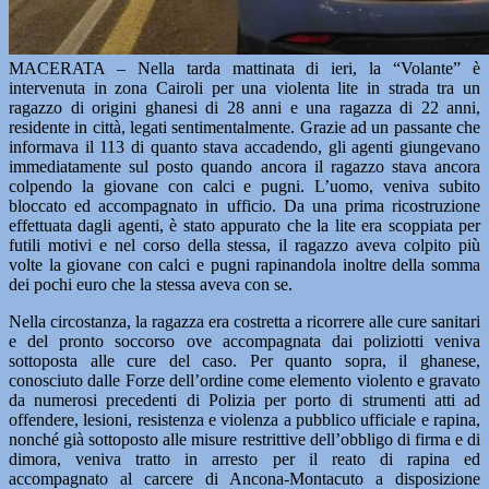
MACERATA – Nella tarda mattinata di ieri, la “Volante” è
intervenuta in zona Cairoli per una violenta lite in strada tra un
ragazzo di origini ghanesi di 28 anni e una ragazza di 22 anni,
residente in città, legati sentimentalmente. Grazie ad un passante che
informava il 113 di quanto stava accadendo, gli agenti giungevano
immediatamente sul posto quando ancora il ragazzo stava ancora
colpendo la giovane con calci e pugni. L’uomo, veniva subito
bloccato ed accompagnato in ufficio. Da una prima ricostruzione
effettuata dagli agenti, è stato appurato che la lite era scoppiata per
futili motivi e nel corso della stessa, il ragazzo aveva colpito più
volte la giovane con calci e pugni rapinandola inoltre della somma
dei pochi euro che la stessa aveva con se.
Nella circostanza, la ragazza era costretta a ricorrere alle cure sanitari
e del pronto soccorso ove accompagnata dai poliziotti veniva
sottoposta alle cure del caso. Per quanto sopra, il ghanese,
conosciuto dalle Forze dell’ordine come elemento violento e gravato
da numerosi precedenti di Polizia per porto di strumenti atti ad
offendere, lesioni, resistenza e violenza a pubblico ufficiale e rapina,
nonché già sottoposto alle misure restrittive dell’obbligo di firma e di
dimora, veniva tratto in arresto per il reato di rapina ed
accompagnato al carcere di Ancona-Montacuto a disposizione