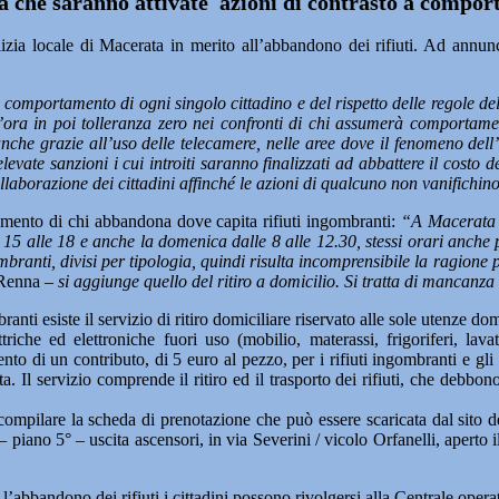
 che saranno attivate azioni di contrasto a compor
ia locale di Macerata in merito all’abbandono dei rifiuti. Ad annunc
o comportamento di ogni singolo cittadino e del rispetto delle regole de
. D’ora in poi tolleranza zero nei confronti di chi assumerà comportam
nche grazie all’uso delle telecamere, nelle aree dove il fenomeno dell’a
evate sanzioni i cui introiti saranno finalizzati ad abbattere il costo dell
borazione dei cittadini affinché le azioni di qualcuno non vanifichino 
iamento di chi abbandona dove capita rifiuti ingombranti:
“A Macerata c
 15 alle 18 e anche la domenica dalle 8 alle 12.30, stessi orari anche 
mbranti, divisi per tipologia, quindi risulta incomprensibile la ragione 
Renna
– si aggiunge quello del ritiro a domicilio. Si tratta di mancanza d
anti esiste il servizio di ritiro domiciliare riservato alle sole utenze do
che ed elettroniche fuori uso (mobilio, materassi, frigoriferi, lavatr
nto di un contributo, di 5 euro al pezzo, per i rifiuti ingombranti e gli 
a. Il servizio comprende il ritiro ed il trasporto dei rifiuti, che debb
o compilare la scheda di prenotazione che può essere scaricata dal sito
iano 5° – uscita ascensori, in via Severini / vicolo Orfanelli, aperto il l
e l’abbandono dei rifiuti i cittadini possono rivolgersi alla Centrale op