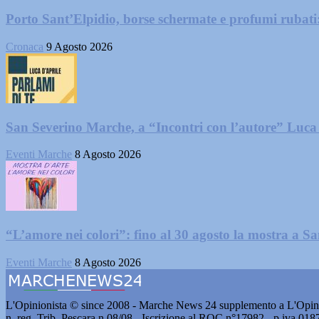
Porto Sant’Elpidio, borse schermate e profumi rubati
Cronaca
9 Agosto 2026
San Severino Marche, a “Incontri con l’autore” Luca
Eventi Marche
8 Agosto 2026
“L’amore nei colori”: fino al 30 agosto la mostra a San
Eventi Marche
8 Agosto 2026
L'Opinionista © since 2008 - Marche News 24 supplemento a L'Opini
n. reg. Trib. Pescara n.08/08 - Iscrizione al ROC n°17982 - p.iva 01