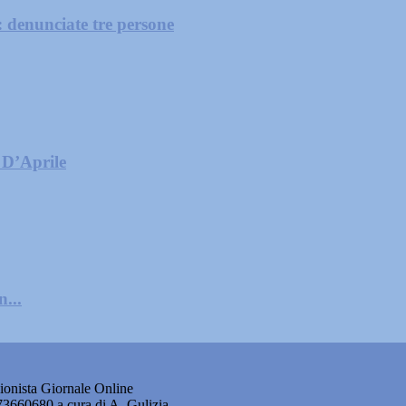
: denunciate tre persone
 D’Aprile
...
onista Giornale Online
873660680 a cura di A. Gulizia