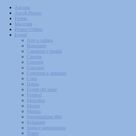
Ancona
Ascoli Piceno
Fermo
Macerata
Pesaro-Urbino
Eventi
Arte e cultura
Benessere
Categorie e luoghi
Cinema
Concerti
Concorsi
Convegni e seminari
Corsi
Danza
Eventi del mese
Festival
Mercatini
Mostre
Musica
Presentazione libri
Religione
Sagra e gastronomia
Teatro