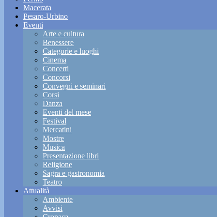
Macerata
Pesaro-Urbino
Eventi
Arte e cultura
Benessere
Categorie e luoghi
Cinema
Concerti
Concorsi
Convegni e seminari
Corsi
Danza
Eventi del mese
Festival
Mercatini
Mostre
Musica
Presentazione libri
Religione
Sagra e gastronomia
Teatro
Attualità
Ambiente
Avvisi
Cronaca