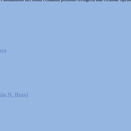
ara
ián N. Bravi