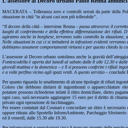
L’assessore al Decoro urbano Paolo Renna annuncia
MACERATA – Tolleranza zero e controlli serrati da parte della Poliz
situazione in città “in alcuni casi non più tollerabile”.
“
Il decoro della città
– interviene Renna
– passa attraverso il corrett
luoghi di conferimento e della effettiva differenziazione dei rifiuti
agiranno anche in borghese, terranno sotto controllo la situazione, a
Nelle situazioni in cui ci si imbatterà in infrazioni evidenti verranno el
dobbiamo assumere comportamenti virtuosi e per questo chiedo la colla
L’assessore al Decoro urbano sottolinea anche la gravità dell’attegg
Fontescodella è aperta dal lunedì al sabato dalle 8 alle 12.30 e dalle
giovedì mattina e la domenica – e lì si possono conferire i rifiuti ingo
e a volte perfino vicino agli spazi verdi. A questo servizio –
conclude 
Per quanto riguarda lo smaltimento di alcune tipologie di rifiuti ingombr
Coloro che debbono disfarsi di ingombranti o apparecchiature elettri
potature possono richiederne infatti il ritiro domiciliare, dietro pagame
ogni caso, sarà necessario aggiungere 15 euro per il diritto di chiamat
privato ogni operazione di facchinaggio.
Per essere contattati dal Cosmari e concordare un ritiro è necessari
oppure ritirata allo Sportello InformAmbiente, Parcheggio Sferisterio – p
ed il venerdì, dalle 15.30 alle 19.30.
Per informazioni e segnalazioni circa il mancato rispetto delle regole 