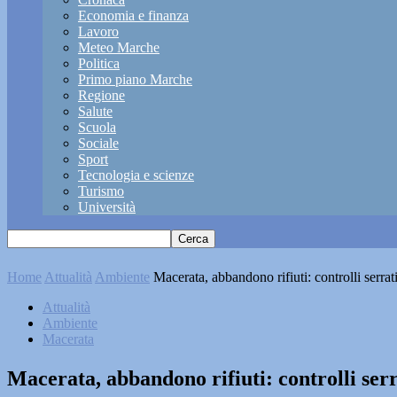
Economia e finanza
Lavoro
Meteo Marche
Politica
Primo piano Marche
Regione
Salute
Scuola
Sociale
Sport
Tecnologia e scienze
Turismo
Università
Home
Attualità
Ambiente
Macerata, abbandono rifiuti: controlli serrati
Attualità
Ambiente
Macerata
Macerata, abbandono rifiuti: controlli serra