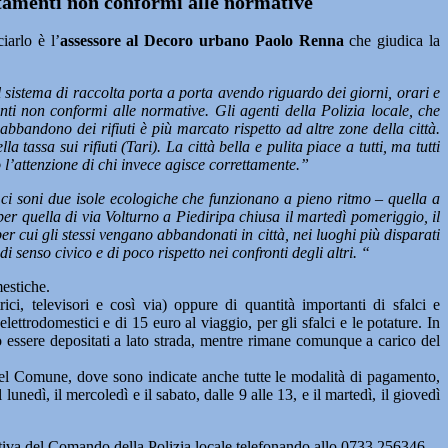
tamenti non conformi alle normative
iarlo è l’
assessore al Decoro urbano Paolo Renna
che giudica la
l sistema di raccolta porta a porta avendo riguardo dei giorni, orari e
enti non conformi alle normative. Gli agenti della Polizia locale, che
bbandono dei rifiuti è più marcato rispetto ad altre zone della città.
a tassa sui rifiuti (Tari). La città bella e pulita piace a tutti, ma tutti
l’attenzione di chi invece agisce correttamente.”
i soni due isole ecologiche che funzionano a pieno ritmo – quella a
per quella di via Volturno a Piediripa chiusa il martedì pomeriggio, il
per cui gli stessi vengano abbandonati in città, nei luoghi più disparati
i senso civico e di poco rispetto nei confronti degli altri. “
mestiche.
ici, televisori e così via) oppure di quantità importanti di sfalci e
elettrodomestici e di 15 euro al viaggio, per gli sfalci e le potature. In
ono essere depositati a lato strada, mentre rimane comunque a carico del
 del Comune, dove sono indicate anche tutte le modalità di pagamento,
unedì, il mercoledì e il sabato, dalle 9 alle 13, e il martedì, il giovedì
erativa del Comando della Polizia locale telefonando allo 0733.256346.