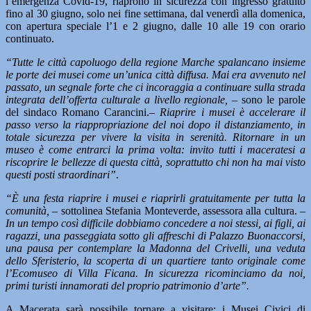
l’emergenza Covid-19, riaprono in sicurezza con ingresso gratuito
fino al 30 giugno, solo nei fine settimana, dal venerdì alla domenica,
con apertura speciale l’1 e 2 giugno, dalle 10 alle 19 con orario
continuato.
“Tutte le città capoluogo della regione Marche spalancano insieme
le porte dei musei come un’unica città diffusa. Mai era avvenuto nel
passato, un segnale forte che ci incoraggia a continuare sulla strada
integrata dell’offerta culturale a livello regionale, –
sono le parole
del sindaco Romano Carancini.
– Riaprire i musei è accelerare il
passo verso la riappropriazione del noi dopo il distanziamento, in
totale sicurezza per vivere la visita in serenità. Ritornare in un
museo è come entrarci la prima volta: invito tutti i maceratesi a
riscoprire le bellezze di questa città, soprattutto chi non ha mai visto
questi posti straordinari”
.
“È una festa riaprire i musei e riaprirli gratuitamente per tutta la
comunità,
– sottolinea Stefania Monteverde, assessora alla cultura. –
In un tempo così difficile dobbiamo concedere a noi stessi, ai figli, ai
ragazzi, una passeggiata sotto gli affreschi di Palazzo Buonaccorsi,
una pausa per contemplare la Madonna del Crivelli, una veduta
dello Sferisterio, la scoperta di un quartiere tanto originale come
l’Ecomuseo di Villa Ficana. In sicurezza ricominciamo da noi,
primi turisti innamorati del proprio patrimonio d’arte”.
A Macerata sarà possibile tornare a visitare: i Musei Civici di