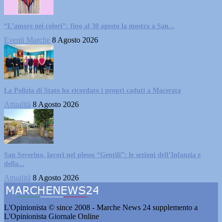
“L’amore nei colori”: fino al 30 agosto la mostra a San...
Eventi Marche
8 Agosto 2026
La Polizia di Stato ha ricordato i propri caduti a Macerata
Attualità
8 Agosto 2026
San Severino, lavori nel plesso “Gentili”: le sezioni dell’Infanzia e
della...
Attualità
8 Agosto 2026
L'Opinionista © since 2008 - Marche News 24 supplemento a
L'Opinionista Giornale Online