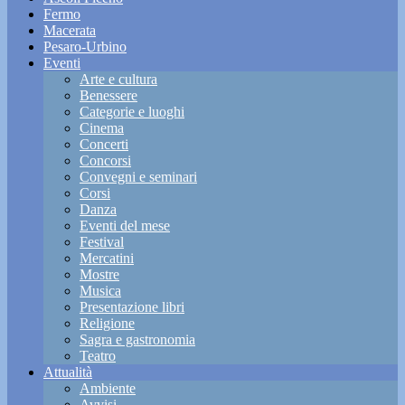
Fermo
Macerata
Pesaro-Urbino
Eventi
Arte e cultura
Benessere
Categorie e luoghi
Cinema
Concerti
Concorsi
Convegni e seminari
Corsi
Danza
Eventi del mese
Festival
Mercatini
Mostre
Musica
Presentazione libri
Religione
Sagra e gastronomia
Teatro
Attualità
Ambiente
Avvisi