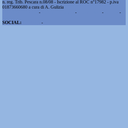
n. reg. Trib. Pescara n.08/08 - Iscrizione al ROC n°17982 - p.iva
01873660680 a cura di A. Gulizia
Pubblicità e contatti
-
Notizie del giorno
-
Informazioni
-
Privacy
-
Cookie
SOCIAL:
Facebook
-
X