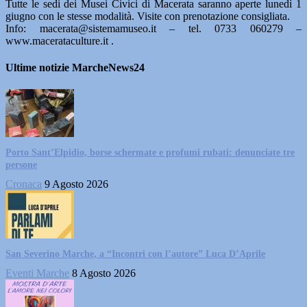
Tutte le sedi dei Musei Civici di Macerata saranno aperte lunedì 1
giugno con le stesse modalità. Visite con prenotazione consigliata.
Info: macerata@sistemamuseo.it – tel. 0733 060279 –
www.macerataculture.it .
Ultime notizie MarcheNews24
Porto Sant’Elpidio, borse schermate e profumi rubati: denunciate tre
persone
Cronaca
9 Agosto 2026
San Severino Marche, a “Incontri con l’autore” Luca D’Aprile
Eventi Marche
8 Agosto 2026