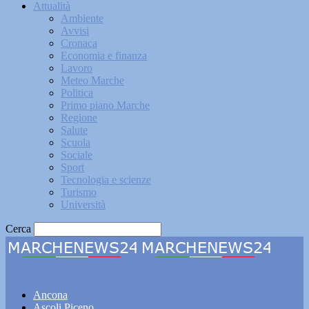
Attualità
Ambiente
Avvisi
Cronaca
Economia e finanza
Lavoro
Meteo Marche
Politica
Primo piano Marche
Regione
Salute
Scuola
Sociale
Sport
Tecnologia e scienze
Turismo
Università
Cerca
Marchenews24
Ancona
Ascoli Piceno