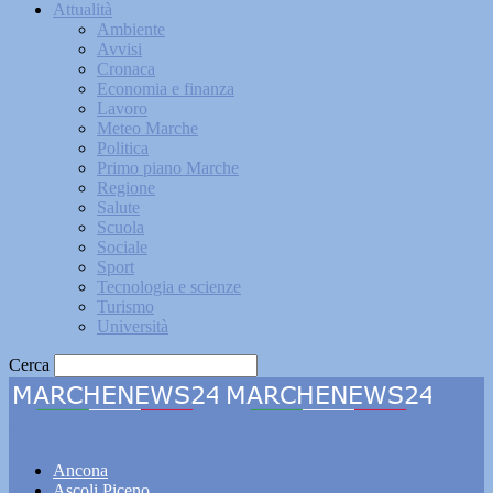
Attualità
Ambiente
Avvisi
Cronaca
Economia e finanza
Lavoro
Meteo Marche
Politica
Primo piano Marche
Regione
Salute
Scuola
Sociale
Sport
Tecnologia e scienze
Turismo
Università
Cerca
Marchenews24
Ancona
Ascoli Piceno