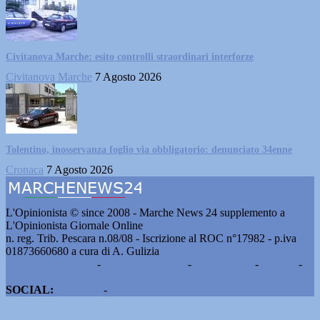
Civitanova Marche: esito controlli straordinari interforze
Civitanova Marche
7 Agosto 2026
Tolentino, inosservanza foglio via obbligatorio: denunciato 34enne
Cronaca
7 Agosto 2026
L'Opinionista © since 2008 - Marche News 24 supplemento a
L'Opinionista Giornale Online
n. reg. Trib. Pescara n.08/08 - Iscrizione al ROC n°17982 - p.iva
01873660680 a cura di A. Gulizia
Pubblicità e contatti
-
Notizie del giorno
-
Informazioni
-
Privacy
-
Cookie
SOCIAL:
Facebook
-
X