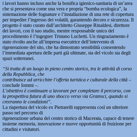
i lavori hanno incluso anche la bonifica igienico-sanitaria di un’area
che si presentava come una vera e propria “bomba ecologica”, la
sistemazione delle fognature e l’installazione di una rete di copertura
per impedire l’ingresso dei volatili, garantendo decoro e sicurezza. Il
progetto è stato curato dall’architetto Giuseppe Rinaldesi, direttore
dei lavori, con il suo studio, mentre responsabile unico del
procedimento è l’ingegner Tristano Luchetti. Un ringraziamento è
stato rivolto anche all’impresa esecutrice dell’intervento di
rigenerazione del sito, che ha dimostrato sensibilità consentendo
l’immediata apertura delle parti già ultimate, sia del vicolo sia degli
spazi sotterranei.
“Si tratta di un luogo in pieno centro storico, tra le attività di corso
della Repubblica, che
contribuisce ad arricchire l’offerta turistica e culturale della città
–
conclude Iommi –.
L’obiettivo è continuare a lavorare per completare il percorso, con
la prospettiva futura di uno sbocco verso via Gramsci, quando si
creeranno le condizioni”.
La riapertura del vicolo ex Pietrarelli rappresenta così un ulteriore
passo nel percorso di
rigenerazione urbana del centro storico di Macerata, capace di tenere
insieme memoria, innovazione e nuove opportunità di fruizione per
cittadini e visitatori.