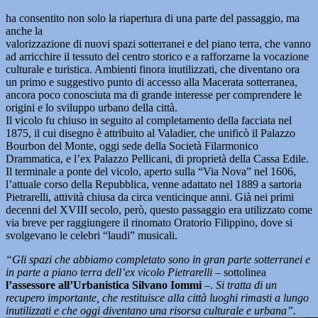
ha consentito non solo la riapertura di una parte del passaggio, ma
anche la
valorizzazione di nuovi spazi sotterranei e del piano terra, che vanno
ad arricchire il tessuto del centro storico e a rafforzarne la vocazione
culturale e turistica. Ambienti finora inutilizzati, che diventano ora
un primo e suggestivo punto di accesso alla Macerata sotterranea,
ancora poco conosciuta ma di grande interesse per comprendere le
origini e lo sviluppo urbano della città.
Il vicolo fu chiuso in seguito al completamento della facciata nel
1875, il cui disegno è attribuito al Valadier, che unificò il Palazzo
Bourbon del Monte, oggi sede della Società Filarmonico
Drammatica, e l’ex Palazzo Pellicani, di proprietà della Cassa Edile.
Il terminale a ponte del vicolo, aperto sulla “Via Nova” nel 1606,
l’attuale corso della Repubblica, venne adattato nel 1889 a sartoria
Pietrarelli, attività chiusa da circa venticinque anni. Già nei primi
decenni del XVIII secolo, però, questo passaggio era utilizzato come
via breve per raggiungere il rinomato Oratorio Filippino, dove si
svolgevano le celebri “laudi” musicali.
“Gli spazi che abbiamo completato sono in gran parte sotterranei e
in parte a piano terra dell’ex vicolo Pietrarelli
– sottolinea
l’assessore all’Urbanistica Silvano Iommi
–.
Si tratta di un
recupero importante, che restituisce alla città luoghi rimasti a lungo
inutilizzati e che oggi diventano una risorsa culturale e urbana”.