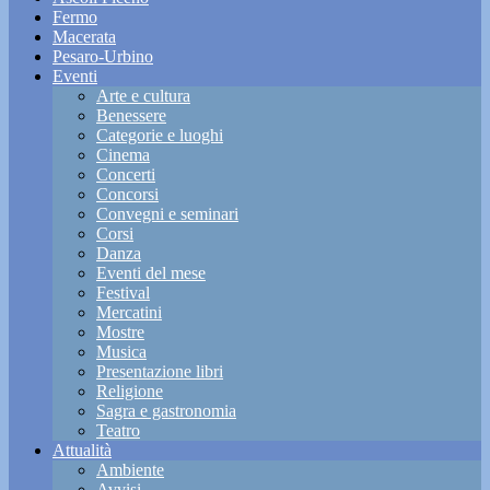
Fermo
Macerata
Pesaro-Urbino
Eventi
Arte e cultura
Benessere
Categorie e luoghi
Cinema
Concerti
Concorsi
Convegni e seminari
Corsi
Danza
Eventi del mese
Festival
Mercatini
Mostre
Musica
Presentazione libri
Religione
Sagra e gastronomia
Teatro
Attualità
Ambiente
Avvisi