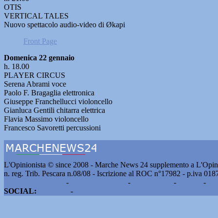
OTIS
VERTICAL TALES
Nuovo spettacolo audio-video di Økapi
Front Page
Domenica 22 gennaio
h. 18.00
PLAYER CIRCUS
Serena Abrami voce
Paolo F. Bragaglia elettronica
Giuseppe Franchellucci violoncello
Gianluca Gentili chitarra elettrica
Flavia Massimo violoncello
Francesco Savoretti percussioni
L'Opinionista © since 2008 - Marche News 24 supplemento a L'Opini
n. reg. Trib. Pescara n.08/08 - Iscrizione al ROC n°17982 - p.iva 01
Pubblicità e contatti
-
Notizie del giorno
-
Informazioni
-
Privacy
-
Co
SOCIAL:
Facebook
-
X