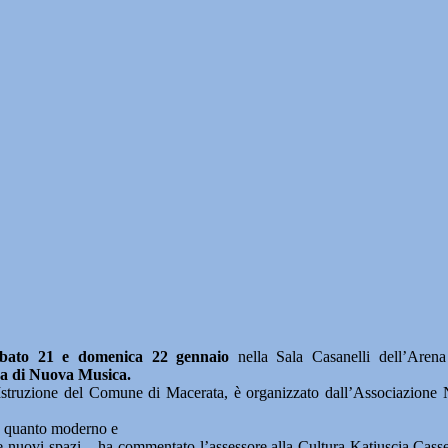
bato 21 e domenica 22 gennaio
nella Sala Casanelli dell’Arena 
a di Nuova Musica.
ll’Istruzione del Comune di Macerata, è organizzato dall’Associazione
vo quanto moderno e
nuovi spazi – ha commentato l’assessore alla Cultura Katiuscia Cassett