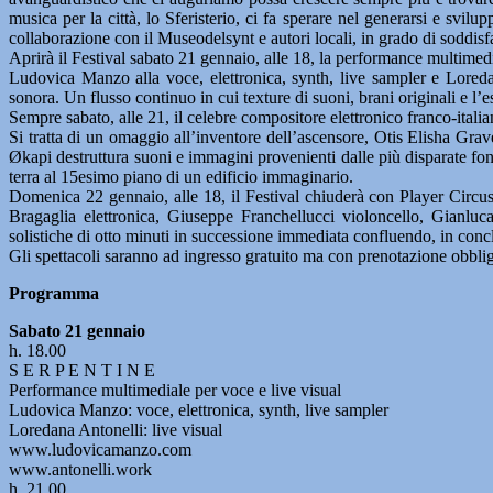
musica per la città, lo Sferisterio, ci fa sperare nel generarsi e svil
collaborazione con il Museodelsynt e autori locali, in grado di soddisf
Aprirà il Festival sabato 21 gennaio, alle 18, la performance multime
Ludovica Manzo alla voce, elettronica, synth, live sampler e Loreda
sonora. Un flusso continuo in cui texture di suoni, brani originali e l’
Sempre sabato, alle 21, il celebre compositore elettronico franco-ital
Si tratta di un omaggio all’inventore dell’ascensore, Otis Elisha Grav
Økapi destruttura suoni e immagini provenienti dalle più disparate fon
terra al 15esimo piano di un edificio immaginario.
Domenica 22 gennaio, alle 18, il Festival chiuderà con Player Circus,
Bragaglia elettronica, Giuseppe Franchellucci violoncello, Gianluc
solistiche di otto minuti in successione immediata confluendo, in concl
Gli spettacoli saranno ad ingresso gratuito ma con prenotazione obbli
Programma
Sabato 21 gennaio
h. 18.00
S E R P E N T I N E
Performance multimediale per voce e live visual
Ludovica Manzo: voce, elettronica, synth, live sampler
Loredana Antonelli: live visual
www.ludovicamanzo.com
www.antonelli.work
h. 21.00