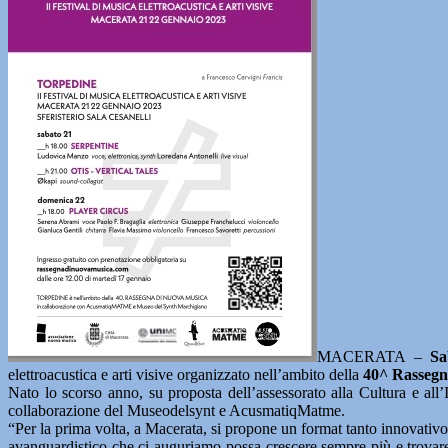
MACERATA –
Sa
elettroacustica e arti visive organizzato nell’ambito della
40^ Rassegn
Nato lo scorso anno, su proposta dell’assessorato alla Cultura e a
collaborazione del Museodelsynt e AcusmatiqMatme.
“Per la prima volta, a Macerata, si propone un format tanto innovati
avanguardistico che ci auguriamo possa crescere sempre più e trovare 