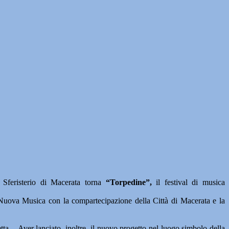
Sferisterio di Macerata torna
“Torpedine”,
il festival di musica
 Nuova Musica con la compartecipazione della Città di Macerata e la
a -. Aver lanciato, inoltre, il nuovo progetto nel luogo simbolo della