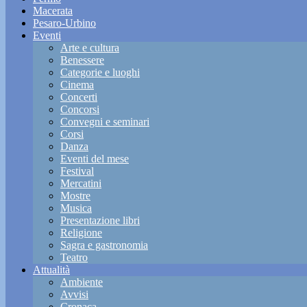
Macerata
Pesaro-Urbino
Eventi
Arte e cultura
Benessere
Categorie e luoghi
Cinema
Concerti
Concorsi
Convegni e seminari
Corsi
Danza
Eventi del mese
Festival
Mercatini
Mostre
Musica
Presentazione libri
Religione
Sagra e gastronomia
Teatro
Attualità
Ambiente
Avvisi
Cronaca