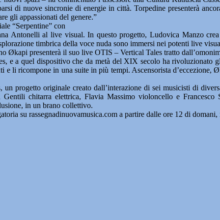
upparsi di nuove sincronie di energie in città. Torpedine presenterà anco
are gli appassionati del genere.”
diale “Serpentine” con
na Antonelli al live visual. In questo progetto, Ludovica Manzo crea 
esplorazione timbrica della voce nuda sono immersi nei potenti live visua
iano Økapi presenterà il suo live OTIS – Vertical Tales tratto dall’omoni
es, e a quel dispositivo che da metà del XIX secolo ha rivoluzionato gli 
ti e li ricompone in una suite in più tempi. Ascensorista d’eccezione, Ø
 un progetto originale creato dall’interazione di sei musicisti di div
a Gentili chitarra elettrica, Flavia Massimo violoncello e Francesco
usione, in un brano collettivo.
gatoria su rassegnadinuovamusica.com a partire dalle ore 12 di domani,