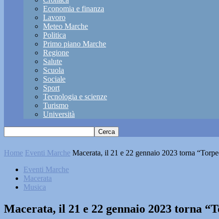
Economia e finanza
Lavoro
Meteo Marche
Politica
Primo piano Marche
Regione
Salute
Scuola
Sociale
Sport
Tecnologia e scienze
Turismo
Università
Home
Eventi Marche
Macerata, il 21 e 22 gennaio 2023 torna “Torp
Eventi Marche
Macerata
Musica
Macerata, il 21 e 22 gennaio 2023 torna “