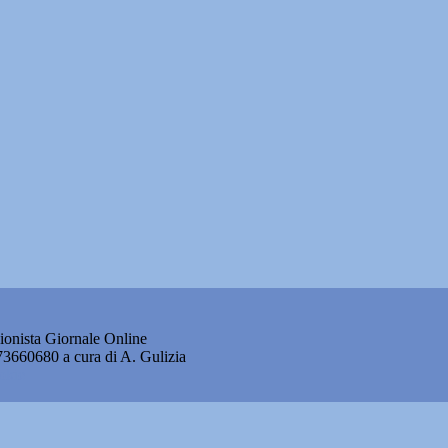
onista Giornale Online
873660680 a cura di A. Gulizia
okie