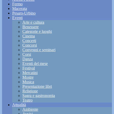
Fermo
Macerata
Pesaro-Urbino
Eventi
Arte e cultura
Benessere
Categorie e luoghi
Cinema
Concerti
Concorsi
Convegni e seminari
Corsi
Danza
Eventi del mese
Festival
Mercatini
Mostre
Musica
Presentazione libri
Religione
Sagra e gastronomia
Teatro
Attualità
Ambiente
Avvisi