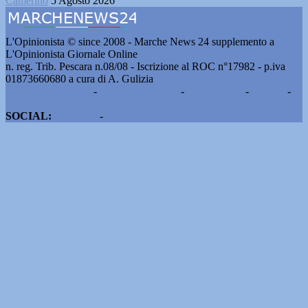
Camerino
5 Agosto 2026
L'Opinionista © since 2008 - Marche News 24 supplemento a
L'Opinionista Giornale Online
n. reg. Trib. Pescara n.08/08 - Iscrizione al ROC n°17982 - p.iva
01873660680 a cura di A. Gulizia
Pubblicità e contatti
-
Notizie del giorno
-
Informazioni
-
Privacy
-
Cookie
SOCIAL:
Facebook
-
X