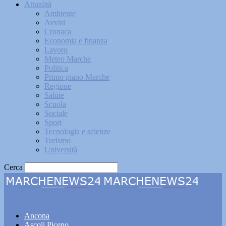
Attualità
Ambiente
Avvisi
Cronaca
Economia e finanza
Lavoro
Meteo Marche
Politica
Primo piano Marche
Regione
Salute
Scuola
Sociale
Sport
Tecnologia e scienze
Turismo
Università
Cerca
Marchenews24
Ancona
Ascoli Piceno