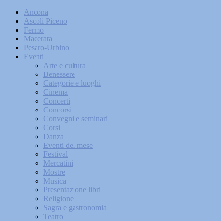
Ancona
Ascoli Piceno
Fermo
Macerata
Pesaro-Urbino
Eventi
Arte e cultura
Benessere
Categorie e luoghi
Cinema
Concerti
Concorsi
Convegni e seminari
Corsi
Danza
Eventi del mese
Festival
Mercatini
Mostre
Musica
Presentazione libri
Religione
Sagra e gastronomia
Teatro