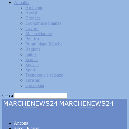
Attualità
Ambiente
Avvisi
Cronaca
Economia e finanza
Lavoro
Meteo Marche
Politica
Primo piano Marche
Regione
Salute
Scuola
Sociale
Sport
Tecnologia e scienze
Turismo
Università
Cerca
Marchenews24
Ancona
Ascoli Piceno