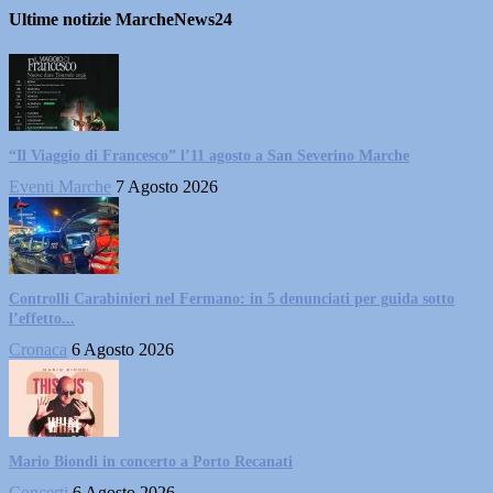
Ultime notizie MarcheNews24
“Il Viaggio di Francesco” l’11 agosto a San Severino Marche
Eventi Marche
7 Agosto 2026
Controlli Carabinieri nel Fermano: in 5 denunciati per guida sotto
l’effetto...
Cronaca
6 Agosto 2026
Mario Biondi in concerto a Porto Recanati
Concerti
6 Agosto 2026