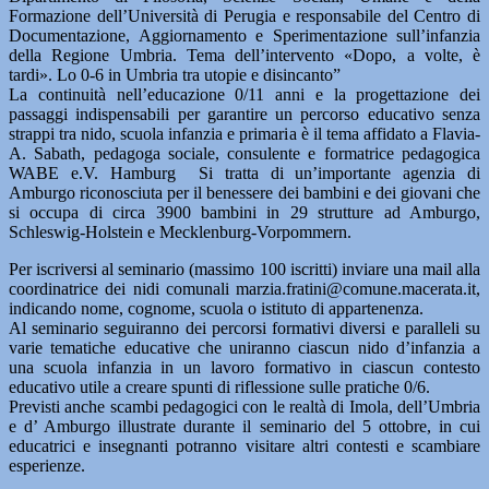
Formazione dell’Università di Perugia e responsabile del Centro di
Documentazione, Aggiornamento e Sperimentazione sull’infanzia
della Regione Umbria. Tema dell’intervento «Dopo, a volte, è
tardi». Lo 0-6 in Umbria tra utopie e disincanto”
La continuità nell’educazione 0/11 anni e la progettazione dei
passaggi indispensabili per garantire un percorso educativo senza
strappi tra nido, scuola infanzia e primaria è il tema affidato a Flavia-
A. Sabath, pedagoga sociale, consulente e formatrice pedagogica
WABE e.V. Hamburg Si tratta di un’importante agenzia di
Amburgo riconosciuta per il benessere dei bambini e dei giovani che
si occupa di circa 3900 bambini in 29 strutture ad Amburgo,
Schleswig-Holstein e Mecklenburg-Vorpommern.
Per iscriversi al seminario (massimo 100 iscritti) inviare una mail alla
coordinatrice dei nidi comunali marzia.fratini@comune.macerata.it,
indicando nome, cognome, scuola o istituto di appartenenza.
Al seminario seguiranno dei percorsi formativi diversi e paralleli su
varie tematiche educative che uniranno ciascun nido d’infanzia a
una scuola infanzia in un lavoro formativo in ciascun contesto
educativo utile a creare spunti di riflessione sulle pratiche 0/6.
Previsti anche scambi pedagogici con le realtà di Imola, dell’Umbria
e d’ Amburgo illustrate durante il seminario del 5 ottobre, in cui
educatrici e insegnanti potranno visitare altri contesti e scambiare
esperienze.