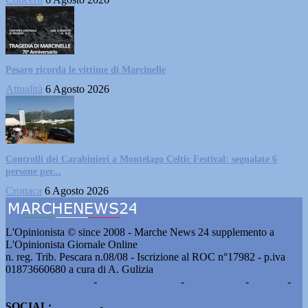
Pesaro ricorda le vittime di Marcinelle
Attualità
6 Agosto 2026
Controlli dei Carabinieri a Montelago Celtic Festival: segnalate 6
persone per...
Cronaca
6 Agosto 2026
L'Opinionista © since 2008 - Marche News 24 supplemento a
L'Opinionista Giornale Online
n. reg. Trib. Pescara n.08/08 - Iscrizione al ROC n°17982 - p.iva
01873660680 a cura di A. Gulizia
Pubblicità e contatti
-
Notizie del giorno
-
Informazioni
-
Privacy
-
Cookie
SOCIAL:
Facebook
-
X