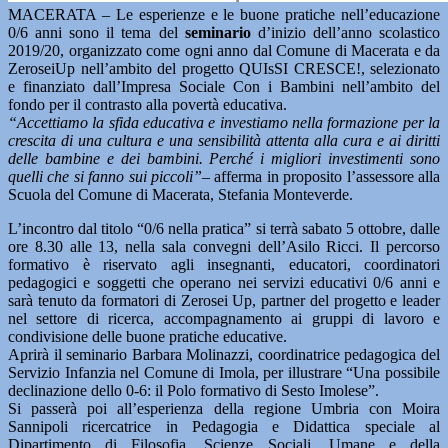
MACERATA – Le esperienze e le buone pratiche nell’educazione
0/6 anni sono il tema del
seminario
d’inizio dell’anno scolastico
2019/20, organizzato come ogni anno dal Comune di Macerata e da
ZeroseiUp nell’ambito del progetto QUIsSI CRESCE!, selezionato
e finanziato dall’Impresa Sociale Con i Bambini nell’ambito del
fondo per il contrasto alla povertà educativa.
“Accettiamo la sfida educativa e investiamo nella formazione per la
crescita di una cultura e una sensibilità attenta alla cura e ai diritti
delle bambine e dei bambini. Perché i migliori investimenti sono
quelli che si fanno sui piccoli”
– afferma in proposito l’assessore alla
Scuola del Comune di Macerata, Stefania Monteverde.
L’incontro dal titolo “0/6 nella pratica” si terrà sabato 5 ottobre, dalle
ore 8.30 alle 13, nella sala convegni dell’Asilo Ricci. Il percorso
formativo è riservato agli insegnanti, educatori, coordinatori
pedagogici e soggetti che operano nei servizi educativi 0/6 anni e
sarà tenuto da formatori di Zerosei Up, partner del progetto e leader
nel settore di ricerca, accompagnamento ai gruppi di lavoro e
condivisione delle buone pratiche educative.
Aprirà il seminario Barbara Molinazzi, coordinatrice pedagogica del
Servizio Infanzia nel Comune di Imola, per illustrare “Una possibile
declinazione dello 0-6: il Polo formativo di Sesto Imolese”.
Si passerà poi all’esperienza della regione Umbria con Moira
Sannipoli ricercatrice in Pedagogia e Didattica speciale al
Dipartimento di Filosofia, Scienze Sociali, Umane e della