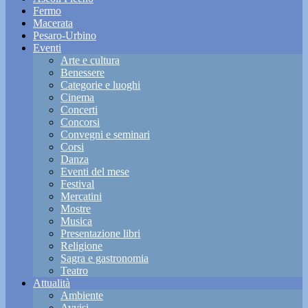
Fermo
Macerata
Pesaro-Urbino
Eventi
Arte e cultura
Benessere
Categorie e luoghi
Cinema
Concerti
Concorsi
Convegni e seminari
Corsi
Danza
Eventi del mese
Festival
Mercatini
Mostre
Musica
Presentazione libri
Religione
Sagra e gastronomia
Teatro
Attualità
Ambiente
Avvisi