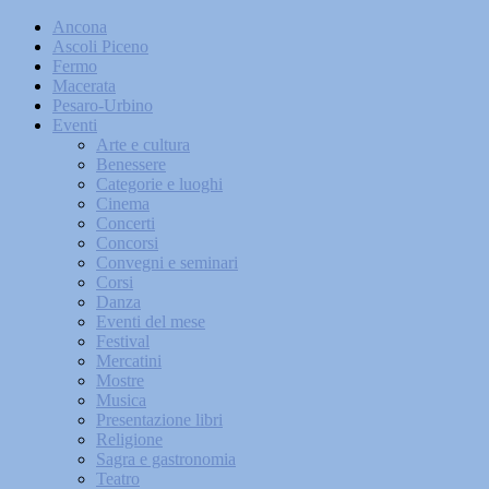
Ancona
Ascoli Piceno
Fermo
Macerata
Pesaro-Urbino
Eventi
Arte e cultura
Benessere
Categorie e luoghi
Cinema
Concerti
Concorsi
Convegni e seminari
Corsi
Danza
Eventi del mese
Festival
Mercatini
Mostre
Musica
Presentazione libri
Religione
Sagra e gastronomia
Teatro