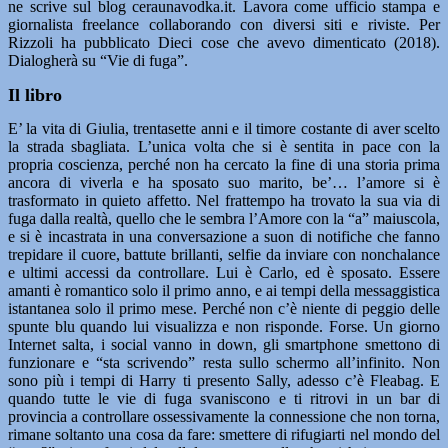
ne scrive sul blog ceraunavodka.it. Lavora come ufficio stampa e
giornalista freelance collaborando con diversi siti e riviste. Per
Rizzoli ha pubblicato Dieci cose che avevo dimenticato (2018).
Dialogherà su “Vie di fuga”.
Il libro
E’ la vita di Giulia, trentasette anni e il timore costante di aver scelto
la strada sbagliata. L’unica volta che si è sentita in pace con la
propria coscienza, perché non ha cercato la fine di una storia prima
ancora di viverla e ha sposato suo marito, be’… l’amore si è
trasformato in quieto affetto. Nel frattempo ha trovato la sua via di
fuga dalla realtà, quello che le sembra l’Amore con la “a” maiuscola,
e si è incastrata in una conversazione a suon di notifiche che fanno
trepidare il cuore, battute brillanti, selfie da inviare con nonchalance
e ultimi accessi da controllare. Lui è Carlo, ed è sposato. Essere
amanti è romantico solo il primo anno, e ai tempi della messaggistica
istantanea solo il primo mese. Perché non c’è niente di peggio delle
spunte blu quando lui visualizza e non risponde. Forse. Un giorno
Internet salta, i social vanno in down, gli smartphone smettono di
funzionare e “sta scrivendo” resta sullo schermo all’infinito. Non
sono più i tempi di Harry ti presento Sally, adesso c’è Fleabag. E
quando tutte le vie di fuga svaniscono e ti ritrovi in un bar di
provincia a controllare ossessivamente la connessione che non torna,
rimane soltanto una cosa da fare: smettere di rifugiarti nel mondo del