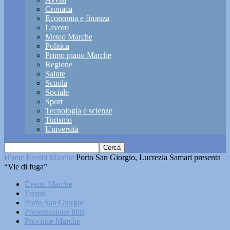
Cronaca
Economia e finanza
Lavoro
Meteo Marche
Politica
Primo piano Marche
Regione
Salute
Scuola
Sociale
Sport
Tecnologia e scienze
Turismo
Università
Home
Eventi Marche
Porto San Giorgio, Lucrezia Samari presenta
“Vie di fuga”
Eventi Marche
Fermo
Porto San Giorgio
Presentazione libri
Province Marche