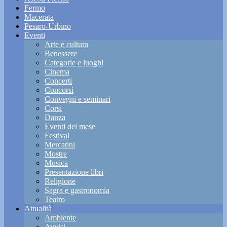
Fermo
Macerata
Pesaro-Urbino
Eventi
Arte e cultura
Benessere
Categorie e luoghi
Cinema
Concerti
Concorsi
Convegni e seminari
Corsi
Danza
Eventi del mese
Festival
Mercatini
Mostre
Musica
Presentazione libri
Religione
Sagra e gastronomia
Teatro
Attualità
Ambiente
Avvisi