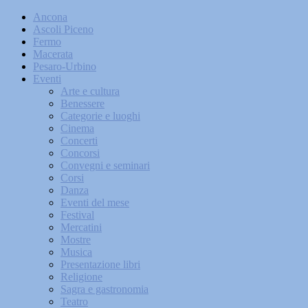
Ancona
Ascoli Piceno
Fermo
Macerata
Pesaro-Urbino
Eventi
Arte e cultura
Benessere
Categorie e luoghi
Cinema
Concerti
Concorsi
Convegni e seminari
Corsi
Danza
Eventi del mese
Festival
Mercatini
Mostre
Musica
Presentazione libri
Religione
Sagra e gastronomia
Teatro