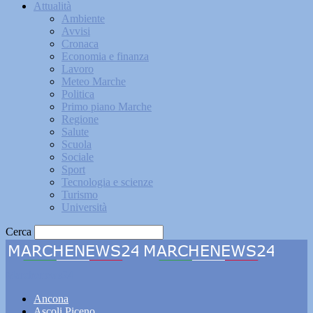
Attualità
Ambiente
Avvisi
Cronaca
Economia e finanza
Lavoro
Meteo Marche
Politica
Primo piano Marche
Regione
Salute
Scuola
Sociale
Sport
Tecnologia e scienze
Turismo
Università
Cerca
Marchenews24
Ancona
Ascoli Piceno