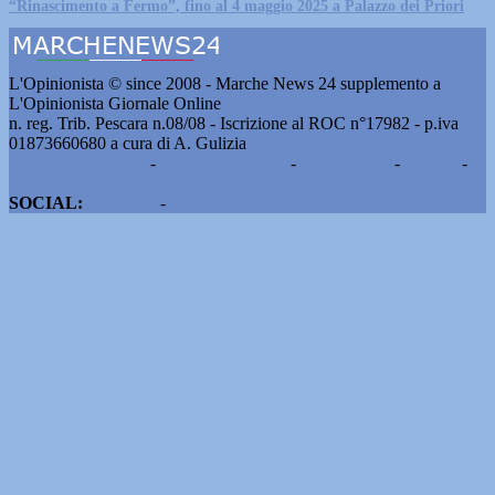
“Rinascimento a Fermo”, fino al 4 maggio 2025 a Palazzo dei Priori
L'Opinionista © since 2008 - Marche News 24 supplemento a
L'Opinionista Giornale Online
n. reg. Trib. Pescara n.08/08 - Iscrizione al ROC n°17982 - p.iva
01873660680 a cura di A. Gulizia
Pubblicità e contatti
-
Notizie del giorno
-
Informazioni
-
Privacy
-
Cookie
SOCIAL:
Facebook
-
X