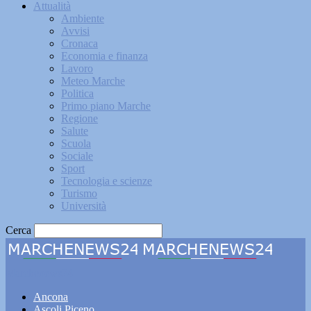
Attualità
Ambiente
Avvisi
Cronaca
Economia e finanza
Lavoro
Meteo Marche
Politica
Primo piano Marche
Regione
Salute
Scuola
Sociale
Sport
Tecnologia e scienze
Turismo
Università
Cerca
Marchenews24
Ancona
Ascoli Piceno