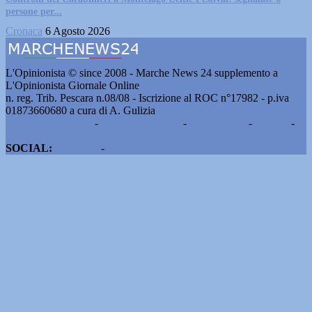
persone per...
Cronaca
6 Agosto 2026
L'Opinionista © since 2008 - Marche News 24 supplemento a
L'Opinionista Giornale Online
n. reg. Trib. Pescara n.08/08 - Iscrizione al ROC n°17982 - p.iva
01873660680 a cura di A. Gulizia
Pubblicità e contatti
-
Notizie del giorno
-
Informazioni
-
Privacy
-
Cookie
SOCIAL:
Facebook
-
X