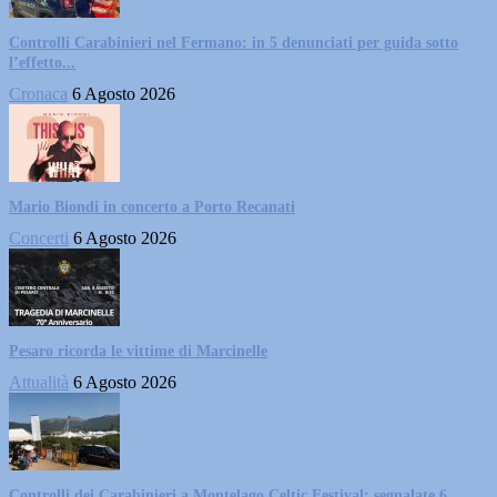
Controlli Carabinieri nel Fermano: in 5 denunciati per guida sotto
l’effetto...
Cronaca
6 Agosto 2026
Mario Biondi in concerto a Porto Recanati
Concerti
6 Agosto 2026
Pesaro ricorda le vittime di Marcinelle
Attualità
6 Agosto 2026
Controlli dei Carabinieri a Montelago Celtic Festival: segnalate 6