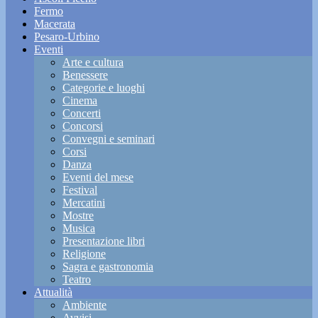
Fermo
Macerata
Pesaro-Urbino
Eventi
Arte e cultura
Benessere
Categorie e luoghi
Cinema
Concerti
Concorsi
Convegni e seminari
Corsi
Danza
Eventi del mese
Festival
Mercatini
Mostre
Musica
Presentazione libri
Religione
Sagra e gastronomia
Teatro
Attualità
Ambiente
Avvisi