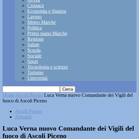
Cronaca
Economia e finanza
Lavoro
Meteo Marche
Politica
Primo piano Marche
Regione
Salute
Scuola
Sociale
Sport
Tecnologia e scienze
Turismo
Università
Home
Ascoli Piceno
Luca Verna nuovo Comandante dei Vigili del
fuoco di Ascoli Piceno
Ascoli Piceno
Attualità
Luca Verna nuovo Comandante dei Vigili del
fuoco di Ascoli Piceno