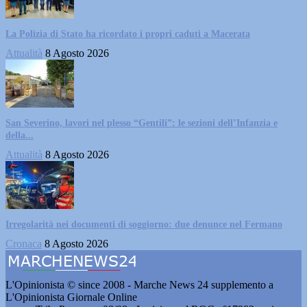
La Polizia di Stato ha ricordato i propri caduti a Macerata
Attualità
8 Agosto 2026
San Severino, lavori nel plesso “Gentili”: le sezioni dell’Infanzia e
della...
Attualità
8 Agosto 2026
Irregolarità nei documenti di soggiorno: due denunce nel Fermano
Cronaca
8 Agosto 2026
L'Opinionista © since 2008 - Marche News 24 supplemento a
L'Opinionista Giornale Online