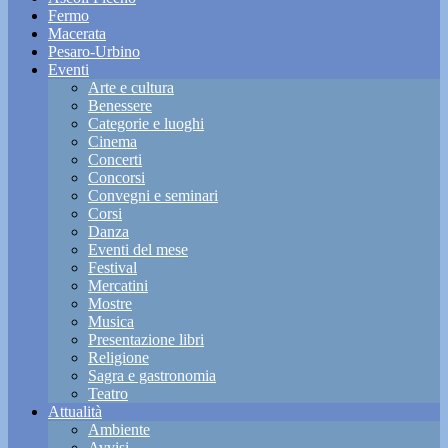
Fermo
Macerata
Pesaro-Urbino
Eventi
Arte e cultura
Benessere
Categorie e luoghi
Cinema
Concerti
Concorsi
Convegni e seminari
Corsi
Danza
Eventi del mese
Festival
Mercatini
Mostre
Musica
Presentazione libri
Religione
Sagra e gastronomia
Teatro
Attualità
Ambiente
Avvisi