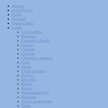
Ancona
Ascoli Piceno
Fermo
Macerata
Pesaro-Urbino
Eventi
Arte e cultura
Benessere
Categorie e luoghi
Cinema
Concerti
Concorsi
Convegni e seminari
Corsi
Danza
Eventi del mese
Festival
Mercatini
Mostre
Musica
Presentazione libri
Religione
Sagra e gastronomia
Teatro