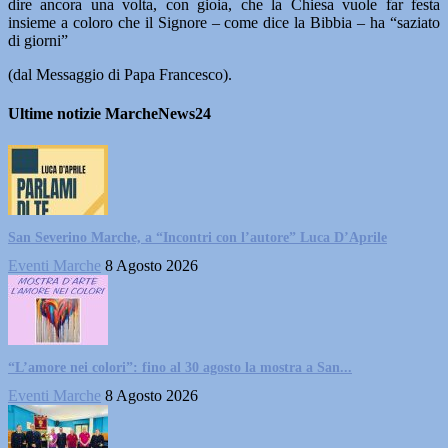
dire ancora una volta, con gioia, che la Chiesa vuole far festa
insieme a coloro che il Signore – come dice la Bibbia – ha “saziato
di giorni”
(dal Messaggio di Papa Francesco).
Ultime notizie MarcheNews24
San Severino Marche, a “Incontri con l’autore” Luca D’Aprile
Eventi Marche
8 Agosto 2026
“L’amore nei colori”: fino al 30 agosto la mostra a San...
Eventi Marche
8 Agosto 2026