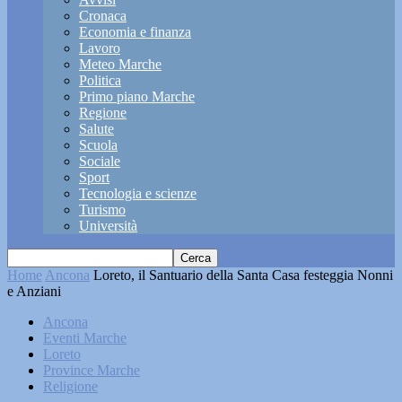
Cronaca
Economia e finanza
Lavoro
Meteo Marche
Politica
Primo piano Marche
Regione
Salute
Scuola
Sociale
Sport
Tecnologia e scienze
Turismo
Università
Home
Ancona
Loreto, il Santuario della Santa Casa festeggia Nonni
e Anziani
Ancona
Eventi Marche
Loreto
Province Marche
Religione