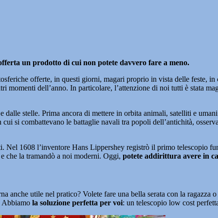
 offerta un prodotto di cui non potete davvero fare a meno.
feriche offerte, in questi giorni, magari proprio in vista delle feste, in 
ri momenti dell’anno. In particolare, l’attenzione di noi tutti è stata m
e dalle stelle. Prima ancora di mettere in orbita animali, satelliti e umani
 cui si combattevano le battaglie navali tra popoli dell’antichità, osserv
ati. Nel 1608 l’inventore Hans Lippershey registrò il primo telescopio fu
ia e che la tramandò a noi moderni. Oggi,
potete addirittura avere in c
a anche utile nel pratico? Volete fare una bella serata con la ragazza o
i? Abbiamo
la soluzione perfetta per voi
: un telescopio low cost perfet