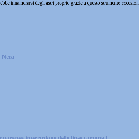
ebbe innamorarsi degli astri proprio grazie a questo strumento eccezion
l Nera
mporanea interruzione delle linee comunali