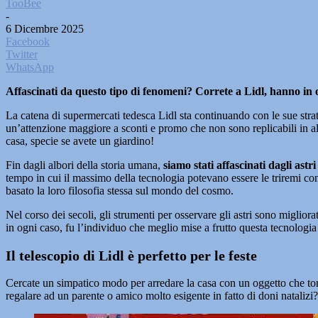
TooBee
-
6 Dicembre 2025
Facebook
Twitter
WhatsApp
Affascinati da questo tipo di fenomeni? Correte a Lidl, hanno in
La catena di supermercati tedesca Lidl sta continuando con le sue stratos
un’attenzione maggiore a sconti e promo che non sono replicabili in alt
casa, specie se avete un giardino!
Fin dagli albori della storia umana,
siamo stati affascinati dagli astri
tempo in cui il massimo della tecnologia potevano essere le triremi con
basato la loro filosofia stessa sul mondo del cosmo.
Nel corso dei secoli, gli strumenti per osservare gli astri sono miglior
in ogni caso, fu l’individuo che meglio mise a frutto questa tecnolog
Il telescopio di Lidl è perfetto per le feste
Cercate un simpatico modo per arredare la casa con un oggetto che torn
regalare ad un parente o amico molto esigente in fatto di doni nataliz