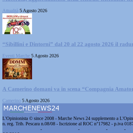
Attualità
5 Agosto 2026
“Sibillini e Dintorni” dal 20 al 22 agosto 2026 il radun
Eventi Marche
5 Agosto 2026
A Camerino domani va in scena “Compagnia Amator
Camerino
5 Agosto 2026
L'Opinionista © since 2008 - Marche News 24 supplemento a L'Opini
n. reg. Trib. Pescara n.08/08 - Iscrizione al ROC n°17982 - p.iva 01
Pubblicità e contatti
-
Notizie del giorno
-
Informazioni
-
Privacy
-
Co