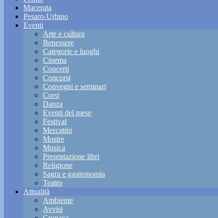
Macerata
Pesaro-Urbino
Eventi
Arte e cultura
Benessere
Categorie e luoghi
Cinema
Concerti
Concorsi
Convegni e seminari
Corsi
Danza
Eventi del mese
Festival
Mercatini
Mostre
Musica
Presentazione libri
Religione
Sagra e gastronomia
Teatro
Attualità
Ambiente
Avvisi
Cronaca