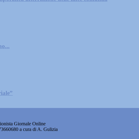
o...
iale”
onista Giornale Online
873660680 a cura di A. Gulizia
okie