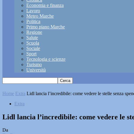
Economia e finanza
Lavoro
Meteo Marche
Politica
Primo piano Marche
Regione
Salute
Scuola
Sociale
Sport
Tecnologia e scienze
Turismo
Università
Home
Extra
Lidl lancia l’incredibile: come vedere le stelle senza spe
Extra
Lidl lancia l’incredibile: come vedere le s
Da