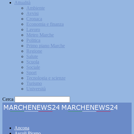
Attualità
Ambiente
Avvisi
Cronaca
Economia e finanza
Lavoro
Meteo Marche
Politica
Primo piano Marche
Regione
Salute
Scuola
Sociale
Sport
Tecnologia e scienze
Turismo
Università
Cerca
Marchenews24
Ancona
Ascoli Piceno