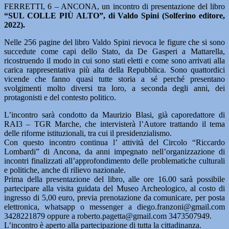
FERRETTI, 6 – ANCONA, un incontro di presentazione del libro
“SUL COLLE PIÙ ALTO”, di Valdo Spini (Solferino editore,
2022).
Nelle 256 pagine del libro Valdo Spini rievoca le figure che si sono
succedute come capi dello Stato, da De Gasperi a Mattarella,
ricostruendo il modo in cui sono stati eletti e come sono arrivati alla
carica rappresentativa più alta della Repubblica. Sono quattordici
vicende che fanno quasi tutte storia a sé perché presentano
svolgimenti molto diversi tra loro, a seconda degli anni, dei
protagonisti e del contesto politico.
L’incontro sarà condotto da Maurizio Blasi, già caporedattore di
RAI3 – TGR Marche, che intervisterà l’Autore trattando il tema
delle riforme istituzionali, tra cui il presidenzialismo.
Con questo incontro continua l’ attività del Circolo “Riccardo
Lombardi” di Ancona, da anni impegnato nell’organizzazione di
incontri finalizzati all’approfondimento delle problematiche culturali
e politiche, anche di rilievo nazionale.
Prima della presentazione del libro, alle ore 16.00 sarà possibile
partecipare alla visita guidata del Museo Archeologico, al costo di
ingresso di 5,00 euro, previa prenotazione da comunicare, per posta
elettronica, whatsapp o messenger a diego.franzoni@gmail.com
3428221879 oppure a roberto.pagetta@gmail.com 3473507949.
L’incontro è aperto alla partecipazione di tutta la cittadinanza.