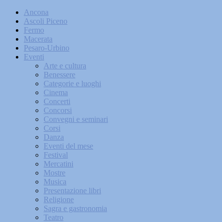
Ancona
Ascoli Piceno
Fermo
Macerata
Pesaro-Urbino
Eventi
Arte e cultura
Benessere
Categorie e luoghi
Cinema
Concerti
Concorsi
Convegni e seminari
Corsi
Danza
Eventi del mese
Festival
Mercatini
Mostre
Musica
Presentazione libri
Religione
Sagra e gastronomia
Teatro