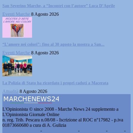
San Severino Marche, a “Incontri con l’autore” Luca D’Aprile
Eventi Marche
8 Agosto 2026
“L’amore nei colori”: fino al 30 agosto la mostra a San...
Eventi Marche
8 Agosto 2026
La Polizia di Stato ha ricordato i propri caduti a Macerata
Attualità
8 Agosto 2026
L'Opinionista © since 2008 - Marche News 24 supplemento a
L'Opinionista Giornale Online
n. reg. Trib. Pescara n.08/08 - Iscrizione al ROC n°17982 - p.iva
01873660680 a cura di A. Gulizia
Pubblicità e contatti
-
Notizie del giorno
-
Informazioni
-
Privacy
-