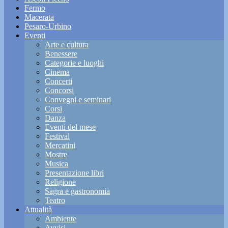
Fermo
Macerata
Pesaro-Urbino
Eventi
Arte e cultura
Benessere
Categorie e luoghi
Cinema
Concerti
Concorsi
Convegni e seminari
Corsi
Danza
Eventi del mese
Festival
Mercatini
Mostre
Musica
Presentazione libri
Religione
Sagra e gastronomia
Teatro
Attualità
Ambiente
Avvisi