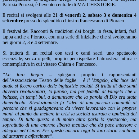
Patrizia Perozzi, è l’evento centrale di MArCHESTORIE.
Il recital si svolgerà alle 21 di
venerdì 2, sabato 3 e domenica 4
settembre
presso lo splendido chiostro francescano di Pioraco.
Il festival dei Racconti & tradizioni dai borghi in festa, infatti, farà
tappa anche a Pioraco, con una serie di iniziative che si svolgeranno
nei giorni 2, 3 e 4 settembre.
Si tratterà di un recital con testi e canti sacri, uno spettacolo
essenziale, senza orpelli, proprio per rispettare l’atmosfera intima e
contemplativa in cui vissero Chiara e Francesco.
“La loro lingua – s
piegano proprio i rappresentanti
dell’Associazione Teatro delle foglie –
è il Vangelo, alla luce del
quale si fecero carico delle ingiustizie sociali. Si tratta di due santi
davvero rivoluzionari, lo furono, ma per fedeltà al Vangelo che li
indusse, in tempi bui, a denunciare che la parola di Dio era stata
dimenticata. Rivoluzionaria fu l’idea di una piccola comunità di
persone che si guadagnavano da vivere lavorando con le proprie
mani, al punto da mettere in crisi la società usuraia e opulenta del
tempo. Di tutto questo e di molto altro parla lo spettacolo, ma
soprattutto di una enorme libertà mentale che dà pace interiore e
allegria nel Cuore. Per questo ancora oggi la loro storia continua
ad attrarre e affascinare”.