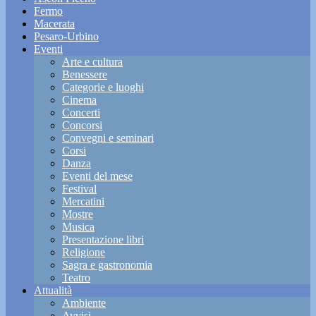
Fermo
Macerata
Pesaro-Urbino
Eventi
Arte e cultura
Benessere
Categorie e luoghi
Cinema
Concerti
Concorsi
Convegni e seminari
Corsi
Danza
Eventi del mese
Festival
Mercatini
Mostre
Musica
Presentazione libri
Religione
Sagra e gastronomia
Teatro
Attualità
Ambiente
Avvisi