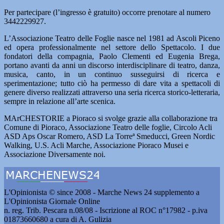
Per partecipare (l’ingresso è gratuito) occorre prenotare al numero
3442229927.
L’Associazione Teatro delle Foglie nasce nel 1981 ad Ascoli Piceno
ed opera professionalmente nel settore dello Spettacolo. I due
fondatori della compagnia, Paolo Clementi ed Eugenia Brega,
portano avanti da anni un discorso interdisciplinare di teatro, danza,
musica, canto, in un continuo susseguirsi di ricerca e
sperimentazione; tutto ciò ha permesso di dare vita a spettacoli di
genere diverso realizzati attraverso una seria ricerca storico-letteraria,
sempre in relazione all’arte scenica.
MArCHESTORIE a Pioraco si svolge grazie alla collaborazione tra
Comune di Pioraco, Associazione Teatro delle foglie, Circolo Acli
ASD Aps Oscar Romero, ASD La Torreª Smeducci, Green Nordic
Walking, U.S. Acli Marche, Associazione Pioraco Musei e
Associazione Diversamente noi.
L'Opinionista © since 2008 - Marche News 24 supplemento a
L'Opinionista Giornale Online
n. reg. Trib. Pescara n.08/08 - Iscrizione al ROC n°17982 - p.iva
01873660680 a cura di A. Gulizia