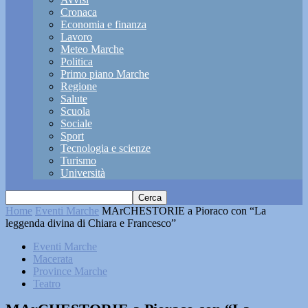
Cronaca
Economia e finanza
Lavoro
Meteo Marche
Politica
Primo piano Marche
Regione
Salute
Scuola
Sociale
Sport
Tecnologia e scienze
Turismo
Università
Home
Eventi Marche
MArCHESTORIE a Pioraco con “La
leggenda divina di Chiara e Francesco”
Eventi Marche
Macerata
Province Marche
Teatro