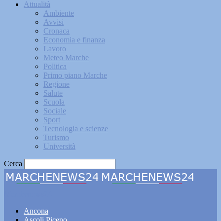
Attualità
Ambiente
Avvisi
Cronaca
Economia e finanza
Lavoro
Meteo Marche
Politica
Primo piano Marche
Regione
Salute
Scuola
Sociale
Sport
Tecnologia e scienze
Turismo
Università
Cerca
Marchenews24
Ancona
Ascoli Piceno