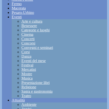
Fermo
Macerata
Pesaro-Urbino
Eventi
Arte e cultura
Benessere
Categorie e luoghi
Cinema
Concerti
Concorsi
Convegni e seminari
Corsi
Danza
Eventi del mese
Festival
Mercatini
Mostre
Musica
Presentazione libri
Religione
Sagra e gastronomia
Teatro
Attualità
Ambiente
Avvisi