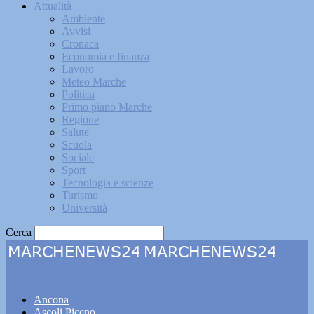
Attualità
Ambiente
Avvisi
Cronaca
Economia e finanza
Lavoro
Meteo Marche
Politica
Primo piano Marche
Regione
Salute
Scuola
Sociale
Sport
Tecnologia e scienze
Turismo
Università
Cerca
Marchenews24
Ancona
Ascoli Piceno