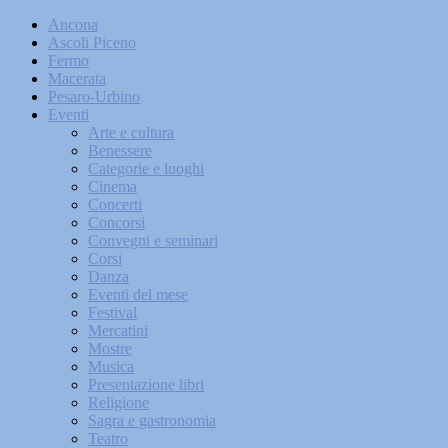
Ancona
Ascoli Piceno
Fermo
Macerata
Pesaro-Urbino
Eventi
Arte e cultura
Benessere
Categorie e luoghi
Cinema
Concerti
Concorsi
Convegni e seminari
Corsi
Danza
Eventi del mese
Festival
Mercatini
Mostre
Musica
Presentazione libri
Religione
Sagra e gastronomia
Teatro