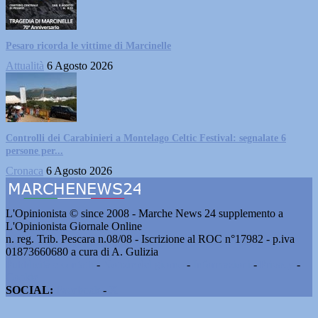
Pesaro ricorda le vittime di Marcinelle
Attualità
6 Agosto 2026
Controlli dei Carabinieri a Montelago Celtic Festival: segnalate 6
persone per...
Cronaca
6 Agosto 2026
L'Opinionista © since 2008 - Marche News 24 supplemento a
L'Opinionista Giornale Online
n. reg. Trib. Pescara n.08/08 - Iscrizione al ROC n°17982 - p.iva
01873660680 a cura di A. Gulizia
Pubblicità e contatti
-
Notizie del giorno
-
Informazioni
-
Privacy
-
Cookie
SOCIAL:
Facebook
-
X