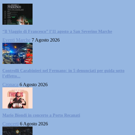
“Il Viaggio di Francesco” l’11 agosto a San Severino Marche
Eventi Marche
7 Agosto 2026
Controlli Carabinieri nel Fermano: in 5 denunciati per guida sotto
l’effetto...
Cronaca
6 Agosto 2026
Mario Biondi in concerto a Porto Recanati
Concerti
6 Agosto 2026