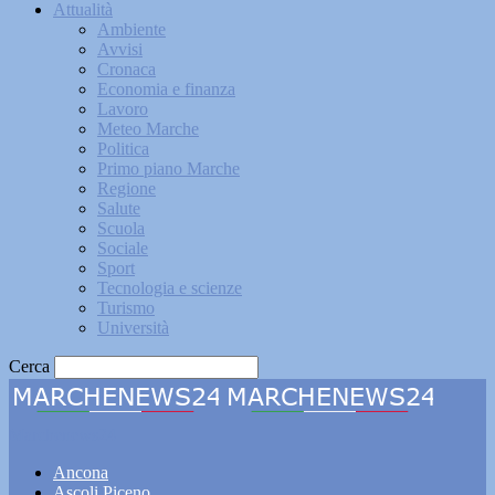
Attualità
Ambiente
Avvisi
Cronaca
Economia e finanza
Lavoro
Meteo Marche
Politica
Primo piano Marche
Regione
Salute
Scuola
Sociale
Sport
Tecnologia e scienze
Turismo
Università
Cerca
Marchenews24
Ancona
Ascoli Piceno