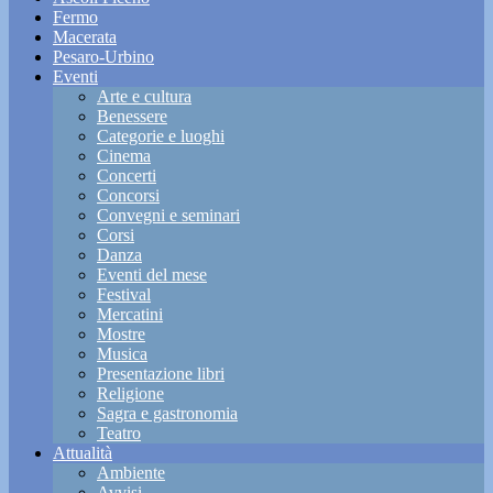
Fermo
Macerata
Pesaro-Urbino
Eventi
Arte e cultura
Benessere
Categorie e luoghi
Cinema
Concerti
Concorsi
Convegni e seminari
Corsi
Danza
Eventi del mese
Festival
Mercatini
Mostre
Musica
Presentazione libri
Religione
Sagra e gastronomia
Teatro
Attualità
Ambiente
Avvisi