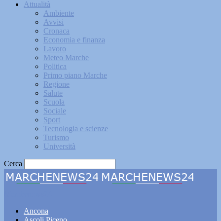
Attualità
Ambiente
Avvisi
Cronaca
Economia e finanza
Lavoro
Meteo Marche
Politica
Primo piano Marche
Regione
Salute
Scuola
Sociale
Sport
Tecnologia e scienze
Turismo
Università
Cerca
Marchenews24
Ancona
Ascoli Piceno