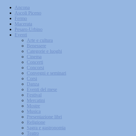
Ancona
Ascoli Piceno
Fermo
Macerata
Pesaro-Urbino
Eventi
Arte e cultura
Benessere
Categorie e luoghi
Cinema
Concerti
Concorsi
Convegni e seminari
Corsi
Danza
Eventi del mese
Festival
Mercatini
Mostre
Musica
Presentazione libri
Religione
Sagra e gastronomia
Teatro