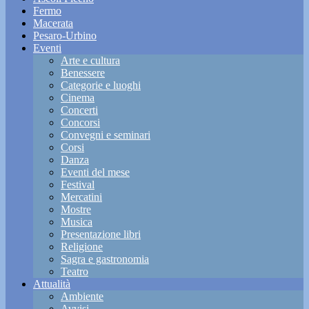
Fermo
Macerata
Pesaro-Urbino
Eventi
Arte e cultura
Benessere
Categorie e luoghi
Cinema
Concerti
Concorsi
Convegni e seminari
Corsi
Danza
Eventi del mese
Festival
Mercatini
Mostre
Musica
Presentazione libri
Religione
Sagra e gastronomia
Teatro
Attualità
Ambiente
Avvisi