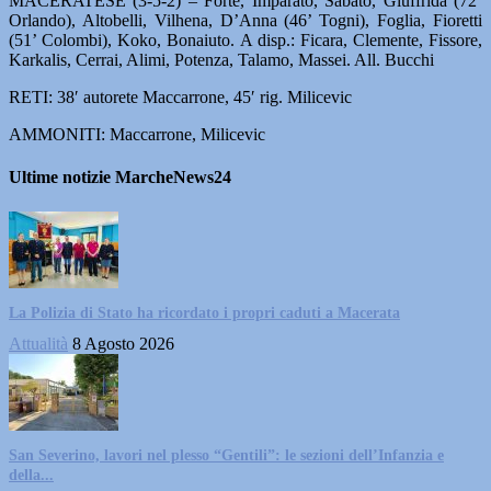
MACERATESE (3-5-2) – Forte, Imparato, Sabato, Giuffrida (72’
Orlando), Altobelli, Vilhena, D’Anna (46’ Togni), Foglia, Fioretti
(51’ Colombi), Koko, Bonaiuto. A disp.: Ficara, Clemente, Fissore,
Karkalis, Cerrai, Alimi, Potenza, Talamo, Massei. All. Bucchi
RETI: 38′ autorete Maccarrone, 45′ rig. Milicevic
AMMONITI: Maccarrone, Milicevic
Ultime notizie MarcheNews24
La Polizia di Stato ha ricordato i propri caduti a Macerata
Attualità
8 Agosto 2026
San Severino, lavori nel plesso “Gentili”: le sezioni dell’Infanzia e
della...