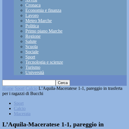
Cronaca
Economia e finanza
Lavoro
Meteo Marche
Politica
Primo piano Marche
Regione
Salute
Scuola
Sociale
Sport
Tecnologia e scienze
Turismo
Università
Home
Sport
Calcio
L’Aquila-Maceratese 1-1, pareggio in trasferta
per i ragazzi di Bucchi
Sport
Calcio
Macerata
L’Aquila-Maceratese 1-1, pareggio in