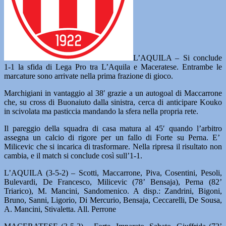
L’AQUILA – Si conclude
1-1 la sfida di Lega Pro tra L’Aquila e Maceratese. Entrambe le
marcature sono arrivate nella prima frazione di gioco.
Marchigiani in vantaggio al 38′ grazie a un autogoal di Maccarrone
che, su cross di Buonaiuto dalla sinistra, cerca di anticipare Kouko
in scivolata ma pasticcia mandando la sfera nella propria rete.
Il pareggio della squadra di casa matura al 45′ quando l’arbitro
assegna un calcio di rigore per un fallo di Forte su Perna. E’
Milicevic che si incarica di trasformare. Nella ripresa il risultato non
cambia, e il match si conclude così sull’1-1.
L’AQUILA (3-5-2) – Scotti, Maccarrone, Piva, Cosentini, Pesoli,
Bulevardi, De Francesco, Milicevic (78’ Bensaja), Perna (82’
Triarico), M. Mancini, Sandomenico. A disp.: Zandrini, Bigoni,
Bruno, Sanni, Ligorio, Di Mercurio, Bensaja, Ceccarelli, De Sousa,
A. Mancini, Stivaletta. All. Perrone