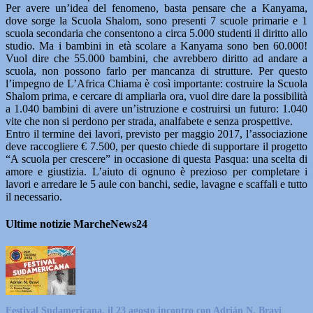
Per avere un’idea del fenomeno, basta pensare che a Kanyama,
dove sorge la Scuola Shalom, sono presenti 7 scuole primarie e 1
scuola secondaria che consentono a circa 5.000 studenti il diritto allo
studio. Ma i bambini in età scolare a Kanyama sono ben 60.000!
Vuol dire che 55.000 bambini, che avrebbero diritto ad andare a
scuola, non possono farlo per mancanza di strutture. Per questo
l’impegno de L’Africa Chiama è così importante: costruire la Scuola
Shalom prima, e cercare di ampliarla ora, vuol dire dare la possibilità
a 1.040 bambini di avere un’istruzione e costruirsi un futuro: 1.040
vite che non si perdono per strada, analfabete e senza prospettive.
Entro il termine dei lavori, previsto per maggio 2017, l’associazione
deve raccogliere € 7.500, per questo chiede di supportare il progetto
“A scuola per crescere” in occasione di questa Pasqua: una scelta di
amore e giustizia. L’aiuto di ognuno è prezioso per completare i
lavori e arredare le 5 aule con banchi, sedie, lavagne e scaffali e tutto
il necessario.
Ultime notizie MarcheNews24
Festival Sudamericana, il 23 agosto incontro con Adrián N. Bravi