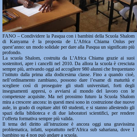
FANO – Condividere la Pasqua con i bambini della Scuola Shalom
di Kanyama è la proposta de L’Africa Chiama Onlus per
quest’anno: un modo solidale per dare alla Pasqua un significato più
profondo.
La scuola Shalom, costruita da L’Africa Chiama grazie ai suoi
sostenitori, apre i cancelli nel 2010. Da allora la scuola è cresciuta
sempre più, arrivando oggi ad accogliere 980 alunni che frequentano
l’istituto dalla prima alla dodicesima classe. Fino a quando cioè,
nell’ordinamento zambiano, possono dare l’esame di maturità e
scegliere così di proseguire gli studi universitari, forti degli
insegnamenti appresi, o avviarsi al mondo del lavoro con le
competenze acquisite. Ma nel prossimo futuro la Scuola Shalom
mira a crescere ancora: in questi mesi sono in costruzione due nuove
aule, in grado di ospitare altri 60 studenti, e si stanno allestendo gli
spazi della biblioteca e di due laboratori scientifici, per rendere
l’offerta formativa sempre più valida.
Il tema del diritto all’istruzione è ancora oggi una gravissima
problematica, infatti, soprattutto nell’Africa sub sahariana, dove 1
bambino su 4 non può andare a scuola.