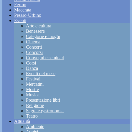
Fermo
Macerata
Pesaro-Urbino
Eventi
Arte e cultura
Benessere
Categorie e luoghi
Cinema
Concerti
Concorsi
Convegni e seminari
Corsi
Danza
Eventi del mese
Festival
Mercatini
Mostre
Musica
Presentazione libri
Religione
Sagra e gastronomia
Teatro
Attualità
Ambiente
Avvisi