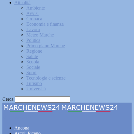
Attualità
Ambiente
Avvisi
Cronaca
Economia e finanza
Lavoro
Meteo Marche
Politica
Primo piano Marche
Regione
Salute
Scuola
Sociale
Sport
Tecnologia e scienze
Turismo
Università
Cerca
Marchenews24
Ancona
Ascoli Piceno