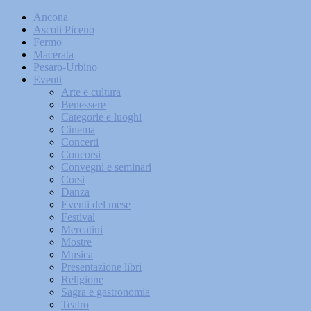
Ancona
Ascoli Piceno
Fermo
Macerata
Pesaro-Urbino
Eventi
Arte e cultura
Benessere
Categorie e luoghi
Cinema
Concerti
Concorsi
Convegni e seminari
Corsi
Danza
Eventi del mese
Festival
Mercatini
Mostre
Musica
Presentazione libri
Religione
Sagra e gastronomia
Teatro