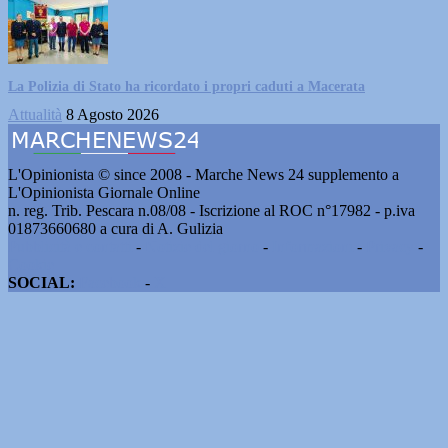
La Polizia di Stato ha ricordato i propri caduti a Macerata
Attualità
8 Agosto 2026
L'Opinionista © since 2008 - Marche News 24 supplemento a
L'Opinionista Giornale Online
n. reg. Trib. Pescara n.08/08 - Iscrizione al ROC n°17982 - p.iva
01873660680 a cura di A. Gulizia
Pubblicità e contatti
-
Notizie del giorno
-
Informazioni
-
Privacy
-
Cookie
SOCIAL:
Facebook
-
X