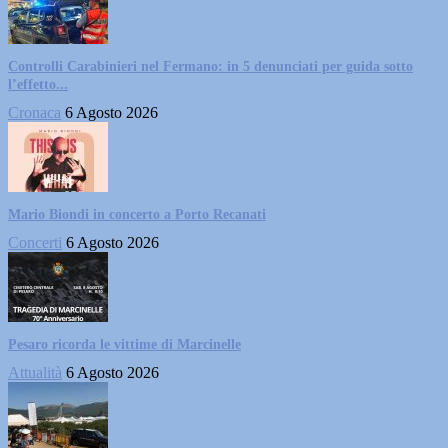
Controlli Carabinieri nel Fermano: in 5 denunciati per guida sotto
l’effetto...
Cronaca
6 Agosto 2026
Mario Biondi in concerto a Porto Recanati
Concerti
6 Agosto 2026
Pesaro ricorda le vittime di Marcinelle
Attualità
6 Agosto 2026