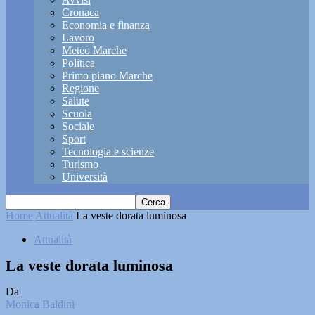
Cronaca
Economia e finanza
Lavoro
Meteo Marche
Politica
Primo piano Marche
Regione
Salute
Scuola
Sociale
Sport
Tecnologia e scienze
Turismo
Università
Home
Attualità
La veste dorata luminosa
Attualità
La veste dorata luminosa
Da
Monica Baldini