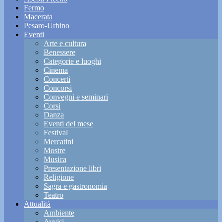
Fermo
Macerata
Pesaro-Urbino
Eventi
Arte e cultura
Benessere
Categorie e luoghi
Cinema
Concerti
Concorsi
Convegni e seminari
Corsi
Danza
Eventi del mese
Festival
Mercatini
Mostre
Musica
Presentazione libri
Religione
Sagra e gastronomia
Teatro
Attualità
Ambiente
Avvisi