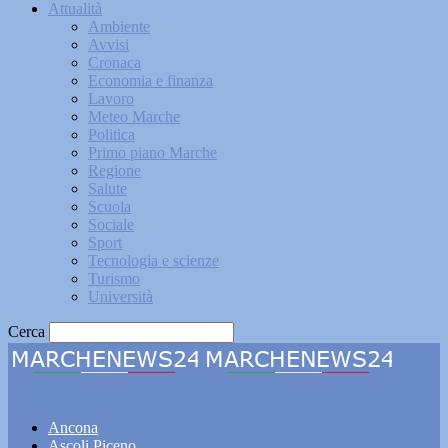
Attualità
Ambiente
Avvisi
Cronaca
Economia e finanza
Lavoro
Meteo Marche
Politica
Primo piano Marche
Regione
Salute
Scuola
Sociale
Sport
Tecnologia e scienze
Turismo
Università
Cerca
Marchenews24
Ancona
Ascoli Piceno