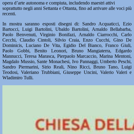
opera d’arte autonoma e compiuta, includendo maestri attivi
soprattutto negli anni Settanta e Ottanta, fino ad arrivare alle voci più
recenti.
In mostra saranno esposti disegni di: Sandro Acquaticci, Ezio
Bartocci, Luigi Bartolini, Ubaldo Bartolini, Arnaldo Bellabarba,
Paolo Benvenuti, Virginio Bonifazi, Arnaldo Ciarrocchi, Carlo
Cecchi, Claudio Cintoli, Silvio Craia, Enzo Cucchi, Gino De
Dominicis, Luciano De Vita, Egidio Del Bianco, Franco Giuli,
Paolo Gobbi, Benito Leonori, Bruno Mangiaterra, Edgardo
Mannucci, Teresa Marasca, Pierpaolo Marcaccio, Marina Mentoni,
Magdalo Mussio, Sante Monachesi, Ivo Pannaggi, Umberto Peschi,
Sandro Piermarini, Sirio Reali, Nino Ricci, Bruno Tano, Luigi
Teodosi, Valeriano Trubbiani, Giuseppe Uncini, Valerio Valeri e
Wladimiro Tulli.