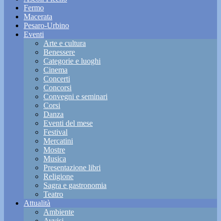
Fermo
Macerata
Pesaro-Urbino
Eventi
Arte e cultura
Benessere
Categorie e luoghi
Cinema
Concerti
Concorsi
Convegni e seminari
Corsi
Danza
Eventi del mese
Festival
Mercatini
Mostre
Musica
Presentazione libri
Religione
Sagra e gastronomia
Teatro
Attualità
Ambiente
Avvisi