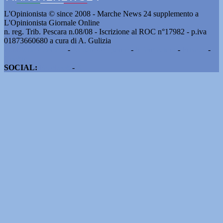
L'Opinionista © since 2008 - Marche News 24 supplemento a
L'Opinionista Giornale Online
n. reg. Trib. Pescara n.08/08 - Iscrizione al ROC n°17982 - p.iva
01873660680 a cura di A. Gulizia
Pubblicità e contatti
-
Notizie del giorno
-
Informazioni
-
Privacy
-
Cookie
SOCIAL:
Facebook
-
X