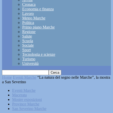
Cronaca
Economia e finanza
Lavoro
Meteo Marche
Politica
Primo piano Marche
Regione
Salute
Scuola
Sociale
Sport
Tecnologia e scienze
Turismo
Università
Home
Eventi Marche
“La natura del segno nelle Marche”, la mostra
a San Severino
Eventi Marche
Macerata
Mostre esposizioni
Province Marche
San Severino Marche