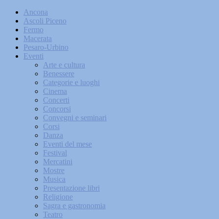
Ancona
Ascoli Piceno
Fermo
Macerata
Pesaro-Urbino
Eventi
Arte e cultura
Benessere
Categorie e luoghi
Cinema
Concerti
Concorsi
Convegni e seminari
Corsi
Danza
Eventi del mese
Festival
Mercatini
Mostre
Musica
Presentazione libri
Religione
Sagra e gastronomia
Teatro