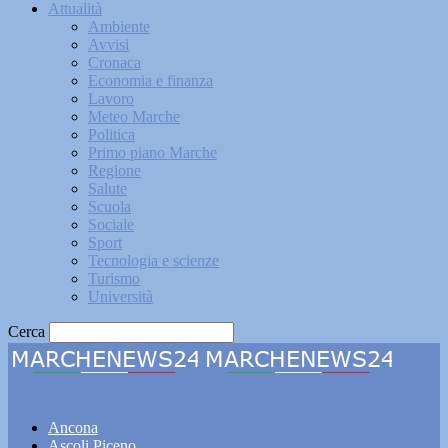
Attualità
Ambiente
Avvisi
Cronaca
Economia e finanza
Lavoro
Meteo Marche
Politica
Primo piano Marche
Regione
Salute
Scuola
Sociale
Sport
Tecnologia e scienze
Turismo
Università
Cerca
Marchenews24
Ancona
Ascoli Piceno