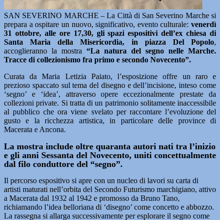
SAN SEVERINO MARCHE – La Città di San Severino Marche si
prepara a ospitare un nuovo, significativo, evento culturale:
venerdì
31 ottobre, alle ore 17,30, gli spazi espositivi dell’ex chiesa di
Santa Maria della Misericordia, in piazza Del Popolo
,
accoglieranno la mostra
“La natura del segno nelle Marche.
Tracce di collezionismo fra primo e secondo Novecento”.
Curata da Maria Letizia Paiato, l’esposizione offre un raro e
prezioso spaccato sul tema del disegno e dell’incisione, inteso come
‘segno’ e ‘idea’, attraverso opere eccezionalmente prestate da
collezioni private. Si tratta di un patrimonio solitamente inaccessibile
al pubblico che ora viene svelato per raccontare l’evoluzione del
gusto e la ricchezza artistica, in particolare delle province di
Macerata e Ancona.
La mostra include oltre quaranta autori nati tra l’inizio
e gli anni Sessanta del Novecento, uniti concettualmente
dal filo conduttore del “segno”.
Il percorso espositivo si apre con un nucleo di lavori su carta di
artisti maturati nell’orbita del Secondo Futurismo marchigiano, attivo
a Macerata dal 1932 al 1942 e promosso da Bruno Tano,
richiamando l’idea belloriana di ‘disegno’ come concetto e abbozzo.
La rassegna si allarga successivamente per esplorare il segno come