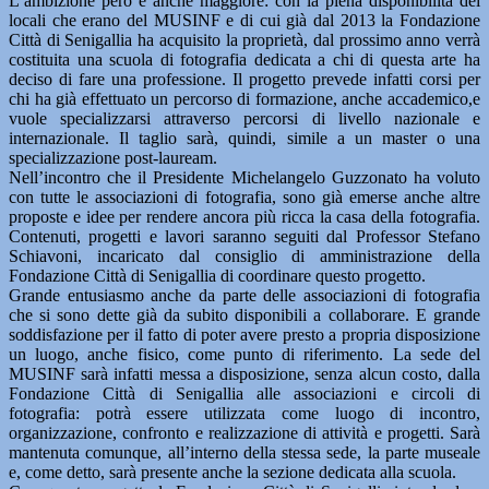
L’ambizione però è anche maggiore: con la piena disponibilità dei
locali che erano del MUSINF e di cui già dal 2013 la Fondazione
Città di Senigallia ha acquisito la proprietà, dal prossimo anno verrà
costituita una scuola di fotografia dedicata a chi di questa arte ha
deciso di fare una professione. Il progetto prevede infatti corsi per
chi ha già effettuato un percorso di formazione, anche accademico,e
vuole specializzarsi attraverso percorsi di livello nazionale e
internazionale. Il taglio sarà, quindi, simile a un master o una
specializzazione post-lauream.
Nell’incontro che il Presidente Michelangelo Guzzonato ha voluto
con tutte le associazioni di fotografia, sono già emerse anche altre
proposte e idee per rendere ancora più ricca la casa della fotografia.
Contenuti, progetti e lavori saranno seguiti dal Professor Stefano
Schiavoni, incaricato dal consiglio di amministrazione della
Fondazione Città di Senigallia di coordinare questo progetto.
Grande entusiasmo anche da parte delle associazioni di fotografia
che si sono dette già da subito disponibili a collaborare. E grande
soddisfazione per il fatto di poter avere presto a propria disposizione
un luogo, anche fisico, come punto di riferimento. La sede del
MUSINF sarà infatti messa a disposizione, senza alcun costo, dalla
Fondazione Città di Senigallia alle associazioni e circoli di
fotografia: potrà essere utilizzata come luogo di incontro,
organizzazione, confronto e realizzazione di attività e progetti. Sarà
mantenuta comunque, all’interno della stessa sede, la parte museale
e, come detto, sarà presente anche la sezione dedicata alla scuola.