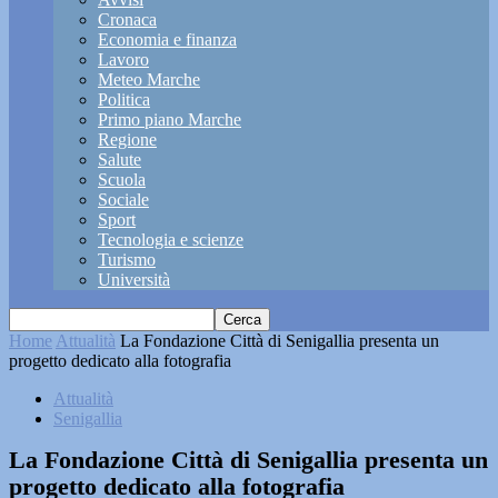
Cronaca
Economia e finanza
Lavoro
Meteo Marche
Politica
Primo piano Marche
Regione
Salute
Scuola
Sociale
Sport
Tecnologia e scienze
Turismo
Università
Home
Attualità
La Fondazione Città di Senigallia presenta un
progetto dedicato alla fotografia
Attualità
Senigallia
La Fondazione Città di Senigallia presenta un
progetto dedicato alla fotografia