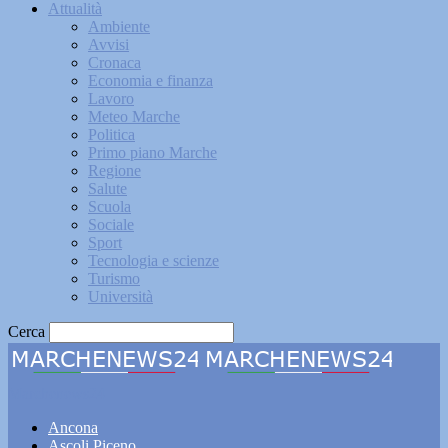
Attualità
Ambiente
Avvisi
Cronaca
Economia e finanza
Lavoro
Meteo Marche
Politica
Primo piano Marche
Regione
Salute
Scuola
Sociale
Sport
Tecnologia e scienze
Turismo
Università
Cerca
Marchenews24
Ancona
Ascoli Piceno