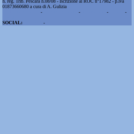
n. reg. Trib. Pescara n.08/08 - Iscrizione al ROC n°17982 - p.iva
01873660680 a cura di A. Gulizia
Pubblicità e contatti
-
Notizie del giorno
-
Informazioni
-
Privacy
-
Cookie
SOCIAL:
Facebook
-
X