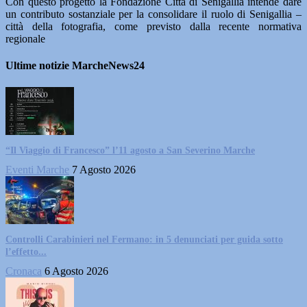
Con questo progetto la Fondazione Città di Senigallia intende dare
un contributo sostanziale per la consolidare il ruolo di Senigallia –
città della fotografia, come previsto dalla recente normativa
regionale
Ultime notizie MarcheNews24
“Il Viaggio di Francesco” l’11 agosto a San Severino Marche
Eventi Marche
7 Agosto 2026
Controlli Carabinieri nel Fermano: in 5 denunciati per guida sotto
l’effetto...
Cronaca
6 Agosto 2026