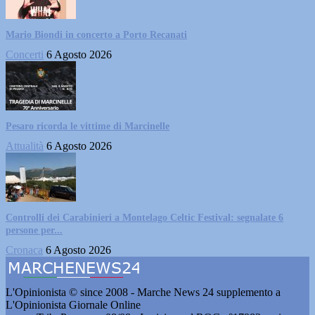
Mario Biondi in concerto a Porto Recanati
Concerti
6 Agosto 2026
Pesaro ricorda le vittime di Marcinelle
Attualità
6 Agosto 2026
Controlli dei Carabinieri a Montelago Celtic Festival: segnalate 6
persone per...
Cronaca
6 Agosto 2026
L'Opinionista © since 2008 - Marche News 24 supplemento a
L'Opinionista Giornale Online