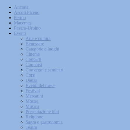
Ancona
Ascoli Piceno
Fermo
Macerata
Pesaro-Urbino
Eventi
Arte e cultura
Benessere
Categorie e luoghi
Cinema
Concerti
Concorsi
Convegni e seminari
Corsi
Danza
Eventi del mese
Festival
Mercatini
Mostre
Musica
Presentazione libri
Religione
Sagra e gastronomia
Teatro