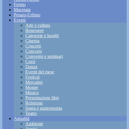
Fermo
Macerata
Pesaro-Urbino
Eventi
Arte e cultura
Benessere
Categorie e luoghi
Cinema
Concerti
Concorsi
Convegni e seminari
Corsi
Danza
Eventi del mese
Festival
Mercatini
Mostre
Musica
Presentazione libri
Religione
Sagra e gastronomia
Teatro
Attualità
Ambiente
Avvisi