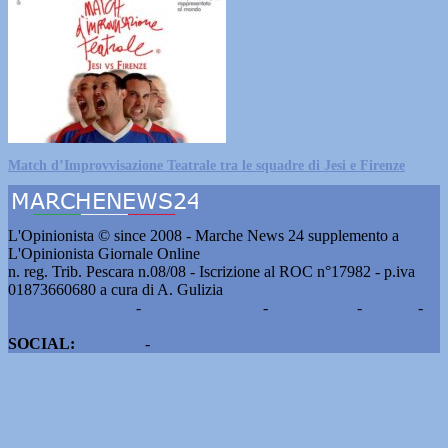
Match d’Improvvisazione Teatrale tra le squadre di Jesi e Firenze
L'Opinionista © since 2008 - Marche News 24 supplemento a
L'Opinionista Giornale Online
n. reg. Trib. Pescara n.08/08 - Iscrizione al ROC n°17982 - p.iva
01873660680 a cura di A. Gulizia
Pubblicità e contatti
-
Notizie del giorno
-
Informazioni
-
Privacy
-
Cookie
SOCIAL:
Facebook
-
X