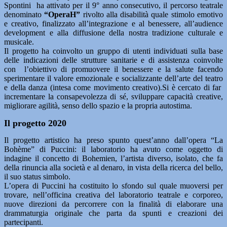
Spontini ha attivato per il 9° anno consecutivo, il percorso teatrale
denominato
“OperaH”
rivolto alla disabilità quale stimolo emotivo
e creativo, finalizzato all’integrazione e al benessere, all’audience
development e alla diffusione della nostra tradizione culturale e
musicale.
Il progetto ha coinvolto un gruppo di utenti individuati sulla base
delle indicazioni delle strutture sanitarie e di assistenza coinvolte
con l’obiettivo di promuovere il benessere e la salute facendo
sperimentare il valore emozionale e socializzante dell’arte del teatro
e della danza (intesa come movimento creativo).Si è cercato di far
incrementare la consapevolezza di sé, sviluppare capacità creative,
migliorare agilità, senso dello spazio e la propria autostima.
Il progetto 2020
Il progetto artistico ha preso spunto quest’anno dall’opera “La
Bohème” di Puccini: il laboratorio ha avuto come oggetto di
indagine il concetto di Bohemien, l’artista diverso, isolato, che fa
della rinuncia alla società e al denaro, in vista della ricerca del bello,
il suo status simbolo.
L’opera di Puccini ha costituito lo sfondo sul quale muoversi per
trovare, nell’officina creativa del laboratorio teatrale e corporeo,
nuove direzioni da percorrere con la finalità di elaborare una
drammaturgia originale che parta da spunti e creazioni dei
partecipanti.