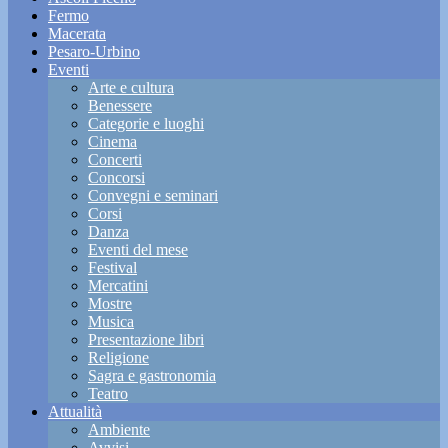
Fermo
Macerata
Pesaro-Urbino
Eventi
Arte e cultura
Benessere
Categorie e luoghi
Cinema
Concerti
Concorsi
Convegni e seminari
Corsi
Danza
Eventi del mese
Festival
Mercatini
Mostre
Musica
Presentazione libri
Religione
Sagra e gastronomia
Teatro
Attualità
Ambiente
Avvisi