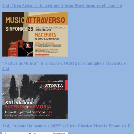
Jesi, Liceo Artistico: lo scrittore Adrian Bravi incontra gli studenti
“Natura in Musica”: il concerto FORM per le famiglie a Macerata e
Jesi
Jesi, “Accendi la memoria 2025” al Liceo Classico Vittorio Emanuele II