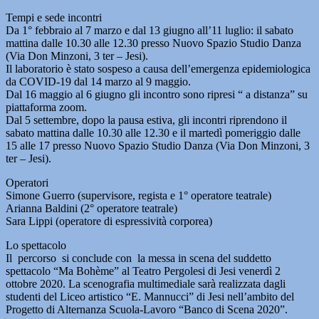
Tempi e sede incontri
Da 1° febbraio al 7 marzo e dal 13 giugno all’11 luglio: il sabato
mattina dalle 10.30 alle 12.30 presso Nuovo Spazio Studio Danza
(Via Don Minzoni, 3 ter – Jesi).
Il laboratorio è stato sospeso a causa dell’emergenza epidemiologica
da COVID-19 dal 14 marzo al 9 maggio.
Dal 16 maggio al 6 giugno gli incontro sono ripresi “ a distanza” su
piattaforma zoom.
Dal 5 settembre, dopo la pausa estiva, gli incontri riprendono il
sabato mattina dalle 10.30 alle 12.30 e il martedì pomeriggio dalle
15 alle 17 presso Nuovo Spazio Studio Danza (Via Don Minzoni, 3
ter – Jesi).
Operatori
Simone Guerro (supervisore, regista e 1° operatore teatrale)
Arianna Baldini (2° operatore teatrale)
Sara Lippi (operatore di espressività corporea)
Lo spettacolo
Il percorso si conclude con la messa in scena del suddetto
spettacolo “Ma Bohème” al Teatro Pergolesi di Jesi venerdì 2
ottobre 2020. La scenografia multimediale sarà realizzata dagli
studenti del Liceo artistico “E. Mannucci” di Jesi nell’ambito del
Progetto di Alternanza Scuola-Lavoro “Banco di Scena 2020”.