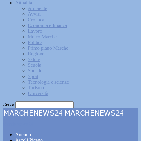
Attualità
Ambiente
Avvisi
Cronaca
Economia e finanza
Lavoro
Meteo Marche
Politica
Primo piano Marche
Regione
Salute
Scuola
Sociale
Sport
Tecnologia e scienze
Turismo
Università
Cerca
Marchenews24
Ancona
Ascoli Piceno