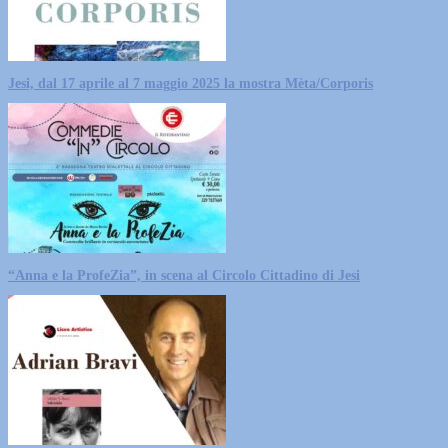
Jesi, dal 17 aprile al 7 maggio 2025 la mostra Mèta/Corporis
“Anna e la ProfeZia”, in scena al Circolo Cittadino di Jesi