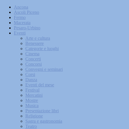
Ancona
Ascoli Piceno
Fermo
Macerata
Pesaro-Urbino
Eventi
Arte e cultura
Benessere
Categorie e luoghi
Cinema
Concerti
Concorsi
Convegni e seminari
Corsi
Danza
Eventi del mese
Festival
Mercatini
Mostre
Musica
Presentazione libri
Religione
Sagra e gastronomia
Teatro