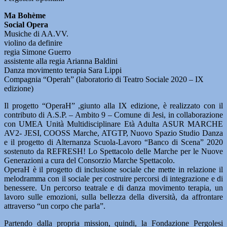
Ma Bohème
Social Opera
Musiche di AA.VV.
violino da definire
regia Simone Guerro
assistente alla regia Arianna Baldini
Danza movimento terapia Sara Lippi
Compagnia “Operah” (laboratorio di Teatro Sociale 2020 – IX
edizione)
Il progetto “OperaH” ,giunto alla IX edizione, è realizzato con il
contributo di A.S.P. – Ambito 9 – Comune di Jesi, in collaborazione
con UMEA Unità Multidisciplinare Età Adulta ASUR MARCHE
AV2- JESI, COOSS Marche, ATGTP, Nuovo Spazio Studio Danza
e il progetto di Alternanza Scuola-Lavoro “Banco di Scena” 2020
sostenuto da REFRESH! Lo Spettacolo delle Marche per le Nuove
Generazioni a cura del Consorzio Marche Spettacolo.
OperaH è il progetto di inclusione sociale che mette in relazione il
melodramma con il sociale per costruire percorsi di integrazione e di
benessere. Un percorso teatrale e di danza movimento terapia, un
lavoro sulle emozioni, sulla bellezza della diversità, da affrontare
attraverso “un corpo che parla”.
Partendo dalla propria mission, quindi, la Fondazione Pergolesi