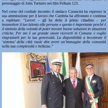
personaggio di John Turturro nel film Pelham 123.
Nel corso del cordiale incontro il sindaco Carancini ha espresso la
sua ammirazione per il lavoro che Cambria ha affrontato e continua
a espletare:
“Lavori
– gli ha detto il primo cittadino –
per
trasmettere il tuo talento alle persone e questo è importante perché è
il simbolo della volontà di poter trovare buone soluzioni in situazioni
critiche. Per me è un grande onore riceverti in Comune e voglio
ringraziarti per la tua generosità. La disponibilità a incontrare il
‘sistema’ della città vuole dire avere un’immagine della comunità
nella sua complessità e bellezza.”