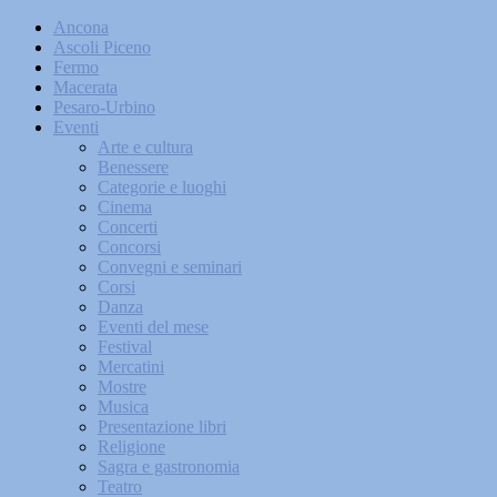
Ancona
Ascoli Piceno
Fermo
Macerata
Pesaro-Urbino
Eventi
Arte e cultura
Benessere
Categorie e luoghi
Cinema
Concerti
Concorsi
Convegni e seminari
Corsi
Danza
Eventi del mese
Festival
Mercatini
Mostre
Musica
Presentazione libri
Religione
Sagra e gastronomia
Teatro