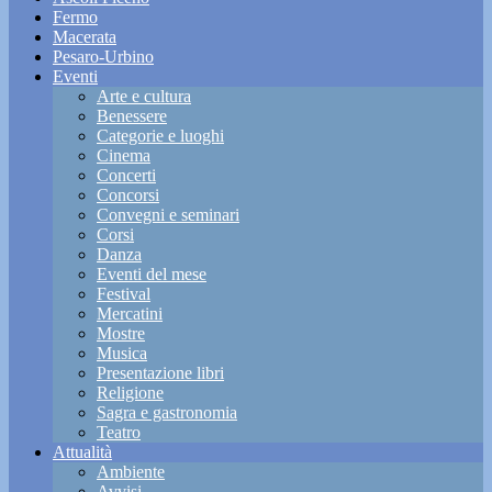
Fermo
Macerata
Pesaro-Urbino
Eventi
Arte e cultura
Benessere
Categorie e luoghi
Cinema
Concerti
Concorsi
Convegni e seminari
Corsi
Danza
Eventi del mese
Festival
Mercatini
Mostre
Musica
Presentazione libri
Religione
Sagra e gastronomia
Teatro
Attualità
Ambiente
Avvisi