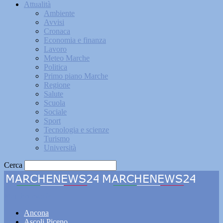
Attualità
Ambiente
Avvisi
Cronaca
Economia e finanza
Lavoro
Meteo Marche
Politica
Primo piano Marche
Regione
Salute
Scuola
Sociale
Sport
Tecnologia e scienze
Turismo
Università
Cerca
Marchenews24
Ancona
Ascoli Piceno