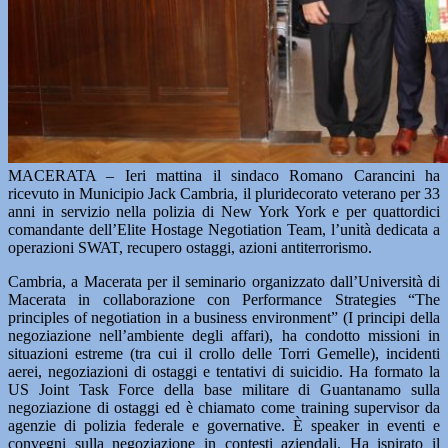
MACERATA – Ieri mattina il sindaco Romano Carancini ha
ricevuto in Municipio Jack Cambria, il pluridecorato veterano per 33
anni in servizio nella polizia di New York York e per quattordici
comandante dell’Elite Hostage Negotiation Team, l’unità dedicata a
operazioni SWAT, recupero ostaggi, azioni antiterrorismo.
Cambria, a Macerata per il seminario organizzato dall’Università di
Macerata in collaborazione con Performance Strategies “The
principles of negotiation in a business environment” (I principi della
negoziazione nell’ambiente degli affari), ha condotto missioni in
situazioni estreme (tra cui il crollo delle Torri Gemelle), incidenti
aerei, negoziazioni di ostaggi e tentativi di suicidio. Ha formato la
US Joint Task Force della base militare di Guantanamo sulla
negoziazione di ostaggi ed è chiamato come training supervisor da
agenzie di polizia federale e governative. È speaker in eventi e
convegni sulla negoziazione in contesti aziendali. Ha ispirato il