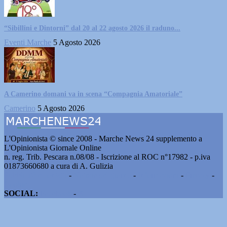
“Sibillini e Dintorni” dal 20 al 22 agosto 2026 il raduno...
Eventi Marche
5 Agosto 2026
A Camerino domani va in scena “Compagnia Amatoriale”
Camerino
5 Agosto 2026
L'Opinionista © since 2008 - Marche News 24 supplemento a
L'Opinionista Giornale Online
n. reg. Trib. Pescara n.08/08 - Iscrizione al ROC n°17982 - p.iva
01873660680 a cura di A. Gulizia
Pubblicità e contatti
-
Notizie del giorno
-
Informazioni
-
Privacy
-
Cookie
SOCIAL:
Facebook
-
X