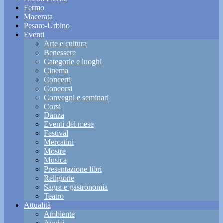
Fermo
Macerata
Pesaro-Urbino
Eventi
Arte e cultura
Benessere
Categorie e luoghi
Cinema
Concerti
Concorsi
Convegni e seminari
Corsi
Danza
Eventi del mese
Festival
Mercatini
Mostre
Musica
Presentazione libri
Religione
Sagra e gastronomia
Teatro
Attualità
Ambiente
Avvisi