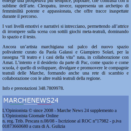
emerge una prospettiva più semplice, popolare, che contrasta con il
sublime dell’arte. Cleopatra, invece, rappresenta un archetipo di
femminilità potente e appassionata, che offre tracce inaspettate
durante il percorso.
I vari livelli emotivi e narrativi si intrecciano, permettendo all’attrice
di irrompere sulla scena con sottili giochi meta-teatrali, dominando
lo spazio e il testo.
Ancora un’artista marchigiana sul palco del nuovo spazio
polivalente curato da Paola Galassi e Giampiero Solari, per la
rassegna “Il teatro e i casi della vita” nata, in collaborazione con
Amat. L’intento e il desiderio da parte di Pac, come spazio e come
scuola, è quello di sviluppare, divulgare e promuovere le compagnie
teatrali delle Marche, formando anche una rete di scambio e
collaborazione con le altre realtà teatrali della regione.
Info e prenotazioni 348.7809978.
L'Opinionista © since 2008 - Marche News 24 supplemento a
L'Opinionista Giornale Online
n. reg. Trib. Pescara n.08/08 - Iscrizione al ROC n°17982 - p.iva
01873660680 a cura di A. Gulizia