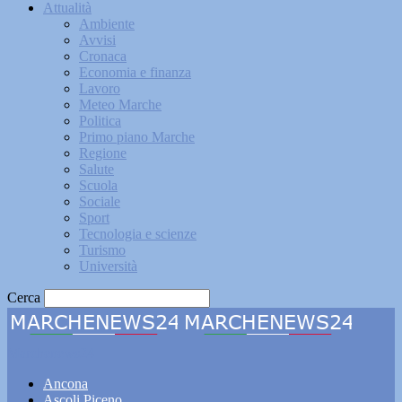
Attualità
Ambiente
Avvisi
Cronaca
Economia e finanza
Lavoro
Meteo Marche
Politica
Primo piano Marche
Regione
Salute
Scuola
Sociale
Sport
Tecnologia e scienze
Turismo
Università
Cerca
Marchenews24
Ancona
Ascoli Piceno