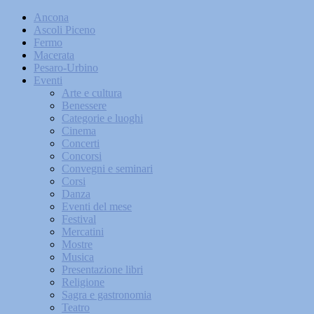
Ancona
Ascoli Piceno
Fermo
Macerata
Pesaro-Urbino
Eventi
Arte e cultura
Benessere
Categorie e luoghi
Cinema
Concerti
Concorsi
Convegni e seminari
Corsi
Danza
Eventi del mese
Festival
Mercatini
Mostre
Musica
Presentazione libri
Religione
Sagra e gastronomia
Teatro