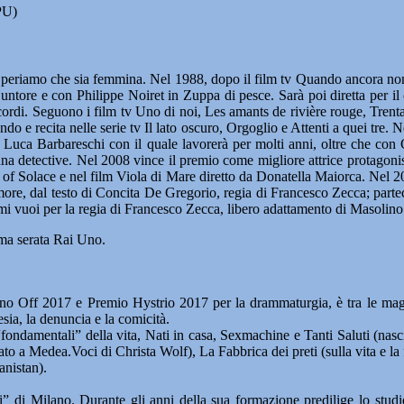
PU)
eriamo che sia femmina. Nel 1988, dopo il film tv Quando ancora non c’
’untore e con Philippe Noiret in Zuppa di pesce. Sarà poi diretta per
rdi. Seguono i film tv Uno di noi, Les amants de rivière rouge, Trenta
 e recita nelle serie tv Il lato oscuro, Orgoglio e Attenti a quei tre. Ne
 da Luca Barbareschi con il quale lavorerà per molti anni, oltre che c
na detective. Nel 2008 vince il premio come migliore attrice protago
 of Solace e nel film Viola di Mare diretto da Donatella Maiorca. Nel 20
ore, dal testo di Concita De Gregorio, regia di Francesco Zecca; parteci
i vuoi per la regia di Francesco Zecca, libero adattamento di Masolin
ima serata Rai Uno.
sino Off 2017 e Premio Hystrio 2017 per la drammaturgia, è tra le magg
esia, la denuncia e la comicità.
 “fondamentali” della vita, Nati in casa, Sexmachine e Tanti Saluti (nasc
ato a Medea.Voci di Christa Wolf), La Fabbrica dei preti (sulla vita e la
anistan).
 di Milano. Durante gli anni della sua formazione predilige lo studio