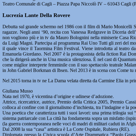
Teatro Comunale di Cagli – Piazza Papa Niccolò IV – 61043 Cagli (
Lucrezia Lante Della Rovere
Debutta sul grande schermo nel 1986 con il film di Mario Monicelli Sp
ragazze. Negli anni ‘90, recita con Vanessa Redgrave in Diceria dell
non vogliono più e in tv da Mauro Bolognini nella miniserie Casa Rico
da Luigi Magni. Partecipa al programma Rai Uno Tutti gli zeri del mondo
il quale vince il Taormina Film Festival. Viene introdotta al teatro
Emanuela Giordano. Nel 2007 è la protagonista della fiction Rai Don
che la dirigerà anche in Una musica silenziosa. È nel cast di Quantum
come miglior interprete femminile con il suo spettacolo teatrale Malam
in John Gabriel Borkman di Ibsen. Nel 2013 è in scena con Come tu m
Nel 2015 torna in tv ne La Dama velata diretta da Carmine Elia in pr
Giuliana Musso
Nata nel 1970, è vicentina d’origine e udinese d’adozione.
Attrice, ricercatrice, autrice, Premio della Critica 2005, Premio Cas
colloca al confine con il giornalismo d’inchiesta, tra l’indagine e la po
Una poetica che caratterizza tutti i suoi lavori: una prima trilogia sui
sistema patriarcale con La città ha fondamenta sopra un misfatto (ispir
(la guerra contemporanea nelle voci di madri di militari caduti in Afgh
Dal 2008 la sua “casa” artistica è La Corte Ospitale, Rubiera (RE).
Diplomata presso la Civica scuola d’Arte Drammatica “Paolo Grassi”