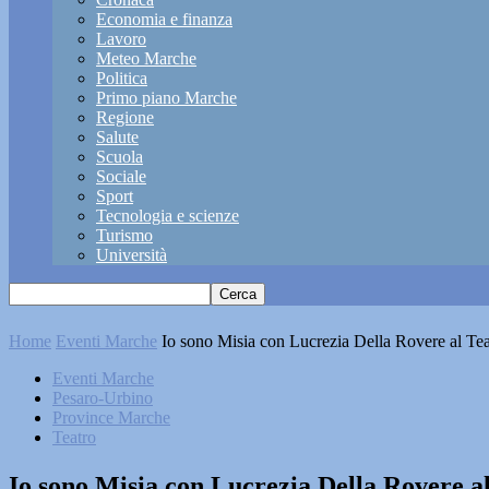
Economia e finanza
Lavoro
Meteo Marche
Politica
Primo piano Marche
Regione
Salute
Scuola
Sociale
Sport
Tecnologia e scienze
Turismo
Università
Home
Eventi Marche
Io sono Misia con Lucrezia Della Rovere al Te
Eventi Marche
Pesaro-Urbino
Province Marche
Teatro
Io sono Misia con Lucrezia Della Rovere a