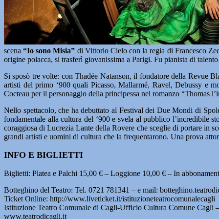
scena
“Io sono Misia”
di Vittorio Cielo con la regia di Francesco Z
origine polacca, si trasferì giovanissima a Parigi. Fu pianista di talent
Si sposò tre volte: con Thadée Natanson, il fondatore della Revue Bla
artisti del primo ‘900 quali Picasso, Mallarmé, Ravel, Debussy e molt
Cocteau per il personaggio della principessa nel romanzo “Thomas l’i
Nello spettacolo, che ha debuttato al Festival dei Due Mondi di Spol
fondamentale alla cultura del ‘900 e svela al pubblico l’incredibile s
coraggiosa di Lucrezia Lante della Rovere che sceglie di portare in sc
grandi artisti e uomini di cultura che la frequentarono. Una prova attor
INFO E BIGLIETTI
Biglietti: Platea e Palchi 15,00 € – Loggione 10,00 € – In abbonamen
Botteghino del Teatro: Tel. 0721 781341 – e mail: botteghino.teatro
Ticket Online: http://www.liveticket.it/istituzioneteatrocomunalecagli
Istituzione Teatro Comunale di Cagli-Ufficio Cultura Comune Cagli 
www.teatrodicagli.it