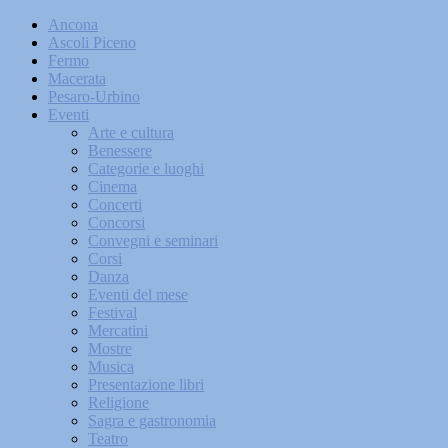
Ancona
Ascoli Piceno
Fermo
Macerata
Pesaro-Urbino
Eventi
Arte e cultura
Benessere
Categorie e luoghi
Cinema
Concerti
Concorsi
Convegni e seminari
Corsi
Danza
Eventi del mese
Festival
Mercatini
Mostre
Musica
Presentazione libri
Religione
Sagra e gastronomia
Teatro