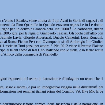
erano i Beatles, viene diretta da Pupi Avati in Storia di ragazzi e di
 il cinema da Pino Quartullo in Quando eravamo repressi e in Le donne
 righe per un delitto e Cronaca nera. Nel 2000 è La carbonara, diretta
l 2005 gira, per la regia di Gianpaolo Tescari, Gli occhi dell’altro con
on Gabriele Lavia, Giorgio Albertazzi, Duccio Camerini, Luca Ronconi,
nista al Roma Fiction Fest con Ovunque tu sia di Ambrogio Lo Giudice
11 recita in Tutti pazzi per amore 3. Nel 2012 vince il Premio Flaiano
pa al talent show di Rai Uno Ballando con le stelle, e in teatro recita
o d’Amico della commedia di Pirandello.
iori esponenti del teatro di narrazione e d’indagine: un teatro che si
ita, sesso e morte), e poi un impegnativo viaggio nella distruttività del
 formazione nei seminari italiani prima del Concilio Vat. II) e Mio Eroe
 dell’improvvisazione comica, della maschera e della narrazione. In