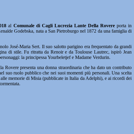
018
al
Comunale di Cagli Lucrezia Lante Della Rovere
porta in
 Zenaïde Godebska, nata a San Pietroburgo nel 1872 da una famiglia di
olo José-Maria Sert. Il suo salotto parigino era frequentato da grandi
ina di stile. Fu ritratta da Renoir e da Toulouse Lautrec, ispirò Jean
personaggi: la principessa Yourbeletjef e Madame Verdurin.
lla Rovere presenta una donna straordinaria che ha dato un contributo
a nel suo ruolo pubblico che nei suoi momenti più personali. Una scelta
le memorie di Misia (pubblicate in Italia da Adelphi), e ai ricordi dei
 tormentata.