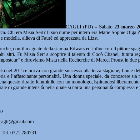
CAGLI (PU) – Sabato
23 marzo 2
ecca. Chi era Misia Sert? Il suo nome per intero era Marie Sophie Olga
o e modella, allieva di Faurè ed apprezzata da Lizst.
nche, con il magnate della stampa Edwars ed infine con il pittore spagn
i altri. Fu Misia Sert a scoprire il talento di Cocò Chanel, futura reg
mposteur” e ritroviamo Misia nella Recherche di Marcel Proust in due 
eto nel 2015 e arriva con grande successo alla terza stagione, Lante de
toria e l’affascinante personalità. Una donna speciale, da conoscere si
ena questo ritratto femminile con un monologo, ispirandosi liberamente al
iale di grande intensità nella quale si narra una personalità complessa e
to
dicagli@gmail.com
– Tel. 0721 780731