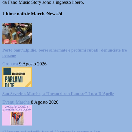
da Fano Music Story sono a ingresso libero.
Ultime notizie MarcheNews24
Porto Sant’Elpidio, borse schermate e profumi rubati: denunciate tre
persone
Cronaca
9 Agosto 2026
San Severino Marche, a “Incontri con l’autore” Luca D’Aprile
Eventi Marche
8 Agosto 2026