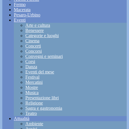
Fermo
Macerata
Pesaro-Urbino
Eventi
Arte e cultura
Benessere
Categorie e luoghi
Cinema
Concerti
Concorsi
Convegni e seminari
Corsi
Danza
Eventi del mese
Festival
Mercatini
Mostre
Musica
Presentazione libri
Religione
Sagra e gastronomia
Teatro
Attualità
Ambiente
Avvisi