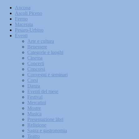
Ancona
Ascoli Piceno
Fermo
Macerata
Pesaro-Urbino
Eventi
Arte e cultura
Benessere
Categorie e luoghi
Cinema
Concerti
Concorsi
Convegni e seminari
Corsi
Danza
Eventi del mese
Festival
Mercatini
Mostre
Musica
Presentazione libri
Religione
Sagra e gastronomia
Teatro