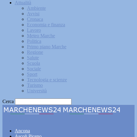
Attualità
Ambiente
Avvisi
Cronaca
Economia e finanza
Lavoro
Meteo Marche
Politica
Primo piano Marche
Regione
Salute
Scuola
Sociale
Sport
Tecnologia e scienze
Turismo
Università
Cerca
Marchenews24
Ancona
Ascoli Piceno