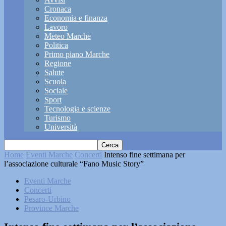
Cronaca
Economia e finanza
Lavoro
Meteo Marche
Politica
Primo piano Marche
Regione
Salute
Scuola
Sociale
Sport
Tecnologia e scienze
Turismo
Università
Home
Eventi Marche
Concerti
Intenso fine settimana per
l’associazione culturale “Fano Music Story”
Eventi Marche
Concerti
Pesaro-Urbino
Province Marche