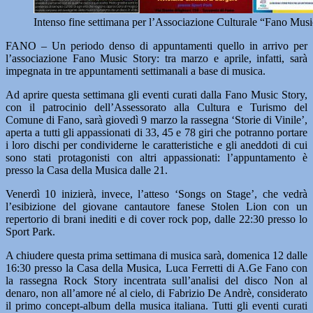
Intenso fine settimana per l’Associazione Culturale “Fano Musi
FANO – Un periodo denso di appuntamenti quello in arrivo per
l’associazione Fano Music Story: tra marzo e aprile, infatti, sarà
impegnata in tre appuntamenti settimanali a base di musica.
Ad aprire questa settimana gli eventi curati dalla Fano Music Story,
con il patrocinio dell’Assessorato alla Cultura e Turismo del
Comune di Fano, sarà giovedì 9 marzo la rassegna ‘Storie di Vinile’,
aperta a tutti gli appassionati di 33, 45 e 78 giri che potranno portare
i loro dischi per condividerne le caratteristiche e gli aneddoti di cui
sono stati protagonisti con altri appassionati: l’appuntamento è
presso la Casa della Musica dalle 21.
Venerdì 10 inizierà, invece, l’atteso ‘Songs on Stage’, che vedrà
l’esibizione del giovane cantautore fanese Stolen Lion con un
repertorio di brani inediti e di cover rock pop, dalle 22:30 presso lo
Sport Park.
A chiudere questa prima settimana di musica sarà, domenica 12 dalle
16:30 presso la Casa della Musica, Luca Ferretti di A.Ge Fano con
la rassegna Rock Story incentrata sull’analisi del disco Non al
denaro, non all’amore né al cielo, di Fabrizio De Andrè, considerato
il primo concept-album della musica italiana. Tutti gli eventi curati