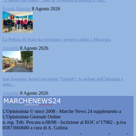
“L’amore nei colori”: fino al 30 agosto la mostra a San...
Eventi Marche
8 Agosto 2026
La Polizia di Stato ha ricordato i propri caduti a Macerata
Attualità
8 Agosto 2026
San Severino, lavori nel plesso “Gentili”: le sezioni dell’Infanzia e
della...
Attualità
8 Agosto 2026
L'Opinionista © since 2008 - Marche News 24 supplemento a
L'Opinionista Giornale Online
n. reg. Trib. Pescara n.08/08 - Iscrizione al ROC n°17982 - p.iva
01873660680 a cura di A. Gulizia
Pubblicità e contatti
-
Notizie del giorno
-
Informazioni
-
Privacy
-